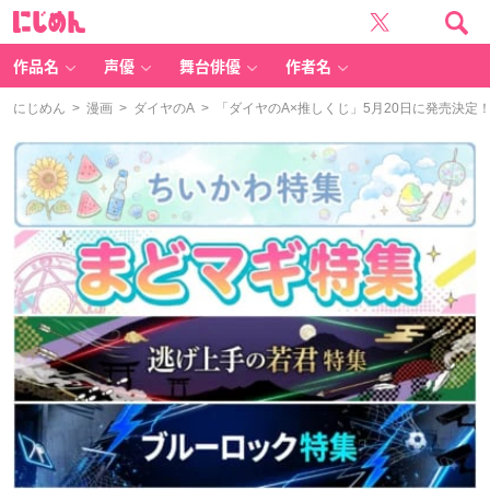
に
じ
め
ん
作品名
声優
舞台俳優
作者名
にじめん
>
漫画
>
ダイヤのA
> 「ダイヤのA×推しくじ」5月20日に発売決