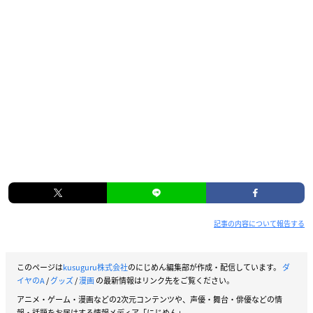
記事の内容について報告する
このページは
kusuguru株式会社
のにじめん編集部が作成・配信しています。
ダ
イヤのA
/
グッズ
/
漫画
の最新情報はリンク先をご覧ください。
アニメ・ゲーム・漫画などの2次元コンテンツや、声優・舞台・俳優などの情
報・話題をお届けする情報メディア「にじめん」。