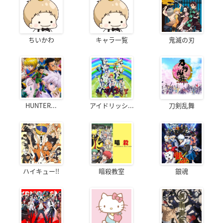
ちいかわ
キャラ一覧
鬼滅の刃
HUNTER...
アイドリッシ...
刀剣乱舞
ハイキュー!!
暗殺教室
銀魂