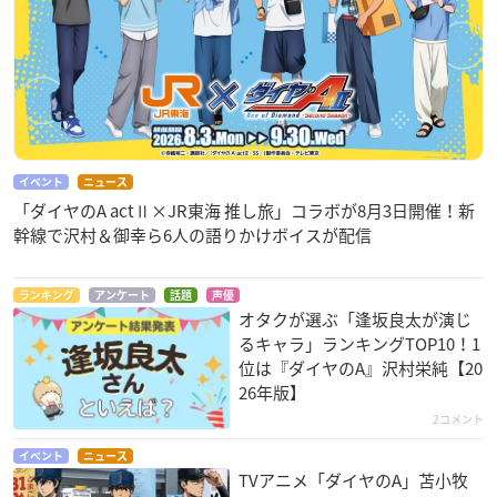
イベント
ニュース
「ダイヤのA actⅡ×JR東海 推し旅」コラボが8月3日開催！新
幹線で沢村＆御幸ら6人の語りかけボイスが配信
ランキング
アンケート
話題
声優
オタクが選ぶ「逢坂良太が演じ
るキャラ」ランキングTOP10！1
位は『ダイヤのA』沢村栄純【20
26年版】
2コメント
イベント
ニュース
TVアニメ「ダイヤのA」苫小牧