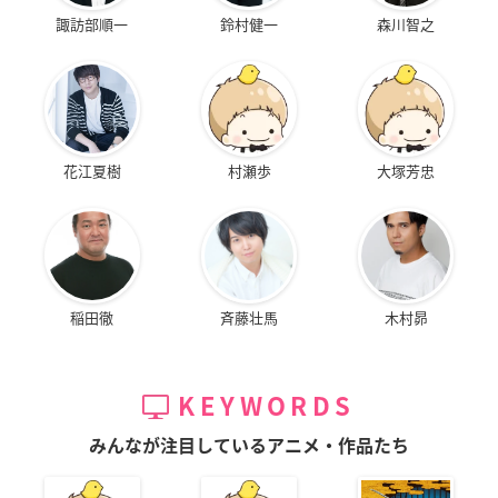
諏訪部順一
鈴村健一
森川智之
花江夏樹
村瀬歩
大塚芳忠
稲田徹
斉藤壮馬
木村昴
KEYWORDS
みんなが注目しているアニメ・作品たち