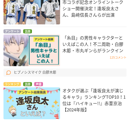
市コラボ記念オンライントーク
ショー開催決定！逢坂良太さ
ん、島﨑信長さんらが出演
アンケート
話題
「糸目」の男性キャラクターと
いえばこの人！不二周助・白膠
木簓・市丸ギンらがランクイン
125コメント
ヒプノシスマイク 白膠木簓
ランキング
話題
声優
オタクが選ぶ「逢坂良太が演じ
るキャラ」ランキングTOP10！1
位は『ハイキュー!!』赤葦京治
【2024年版】