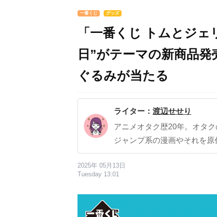
一番くじ
グッズ
「一番くじ トムとジェリ
日”がテーマの新商品発
ぐるみが当たる
ライター：
渡辺せせり
アニメオタク歴20年。オタ
ジャンプ系の漫画やそれを原
2025年 05月13日
Tuesday 13:01