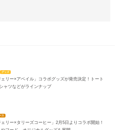
グッズ
ジェリー×アベイル」コラボグッズが発売決定！トート
Tシャツなどがラインナップ
ース
ェリー×タリーズコーヒー」2月5日よりコラボ開始！
クやフード、オリジナルグッズを展開