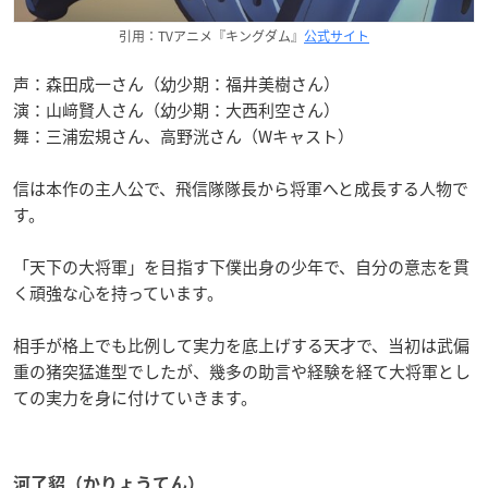
引用：TVアニメ『キングダム』
公式サイト
声：森田成一さん（幼少期：福井美樹さん）
演：山﨑賢人さん（幼少期：大西利空さん）
舞：三浦宏規さん、高野洸さん（Wキャスト）
信は本作の主人公で、飛信隊隊長から将軍へと成長する人物で
す。
「天下の大将軍」を目指す下僕出身の少年で、自分の意志を貫
く頑強な心を持っています。
相手が格上でも比例して実力を底上げする天才で、当初は武偏
重の猪突猛進型でしたが、幾多の助言や経験を経て大将軍とし
ての実力を身に付けていきます。
河了貂（かりょうてん）