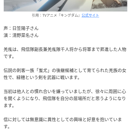
引用：TVアニメ『キングダム』
公式サイト
声：日笠陽子さん
演：清野菜名さん
羌瘣は、飛信隊副長兼羌瘣隊千人将から将軍まで昇進した人物
です。
伝説の刺客一族「蚩尤」の後継候補として育てられた羌族の女
性で、緑穂という剣を武器に戦います。
当初は他人との慣れ合いを嫌っていましたが、徐々に周囲に心
を開くようになり、飛信隊を自分の居場所だと思うようになり
ます。
信に対しては無意識に異性としての興味と好意を抱いていま
す。