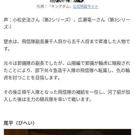
引用：『キングダム』
公式特設サイト
声：小松史法さん（第2シリーズ）、広瀬竜一さん（第3シリー
ズ-）
楚水は、飛信隊副長兼千人将から五千人将まで昇進した人物で
す。
元々は郭備隊の副長でしたが、山陽編で郭備が輪虎に暗殺され
たことにより、部下共々急造千人隊の飛信隊へ転属し、仇の輪
虎を討つことを目指します。
その後正規千人隊となった飛信隊の補給を一任し、河了貂が加
入した後は主力の騎兵隊を率いて戦います。
尾平（びへい）