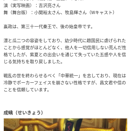
演（実写映画）：吉沢亮さん
舞（舞台版）：小関裕太さん、牧島輝さん（Wキャスト）
嬴政は、第三十一代秦王で、後の始皇帝です。
漂と瓜二つの容姿をしており、幼少時代に趙国民に虐げられた
ことから感覚がほとんどなく、他人を一切信用しない荒んだ性
格でしたが、紫夏との出会いを通じて失っていた五感や人を信
じる気持ちを取り戻しました。
戦乱の世を終わらせるべく「中華統一」を志しており、現在は
冷静でポーカーフェイスを崩さない性格ですが、昌文君や信の
ことを信頼しています。
成蟜（せいきょう）