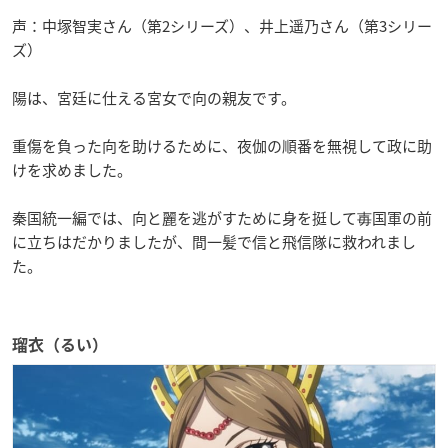
声：中塚智実さん（第2シリーズ）、井上遥乃さん（第3シリー
ズ）
陽は、宮廷に仕える宮女で向の親友です。
重傷を負った向を助けるために、夜伽の順番を無視して政に助
けを求めました。
秦国統一編では、向と麗を逃がすために身を挺して毐国軍の前
に立ちはだかりましたが、間一髪で信と飛信隊に救われまし
た。
瑠衣（るい）