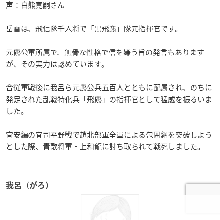
声：白熊寛嗣さん
岳雷は、飛信隊千人将で「黒飛麃」隊元指揮官です。
元麃公軍所属で、無骨な性格で信を嫌う旨の発言もあります
が、その実力は認めています。
合従軍戦後に我呂ら元麃公兵五百人とともに配属され、のちに
発足された乱戦特化兵「飛麃」の指揮官として猛威を振るいま
した。
宜安編の宜司平野戦で趙北部軍全軍による包囲網を突破しよう
とした際、青歌将軍・上和龍に討ち取られて戦死しました。
我呂（がろ）