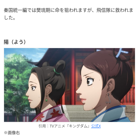
秦国統一編では樊琉期に命を狙われますが、飛信隊に救われま
した。
陽（よう）
引用：TVアニメ『キングダム』
公式X
※画像右