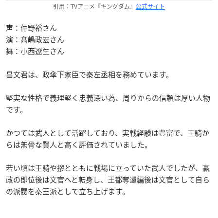
引用：TVアニメ『キングダム』
公式サイト
声：仲野裕さん
演：髙嶋政宏さん
舞：小西遼生さん
昌文君は、政傘下家臣で秦左丞相を務めています。
堅実な性格で義理堅く忠義深い為、周りからの信頼は厚い人物
です。
かつては武人として活躍しており、実戦経験は豊富で、王騎か
らは無骨な賢人と高く評価されていました。
若い頃は王騎や摎とともに戦場に立っていた武人でしたが、嬴
政の即位後は文官へと転身し、王都奪還編後は文官として自ら
の派閥を秦王派として立ち上げます。