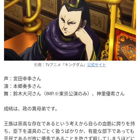
引用：TVアニメ『キングダム』
公式サイト
声：宮田幸季さん
演：本郷奏多さん
舞：鈴木大河さん（IMP.※東京公演のみ）、神里優希さん
成蟜は、政の異母弟です。
王族は崇高な存在であるという考えから自らの血筋に誇りを持
ち、臣下を道具のごとく扱うばかりか、有能な部下であっても
平民であるが故に優秀であることを許さず殺してしまうほどに