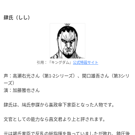
肆氏（しし）
引用：『キングダム』
公式特設サイト
声：高瀬右光さん（第1-2シリーズ）、関口雄吾さん（第3シリ
ーズ）
演：加藤雅也さん
肆氏は、朅氏参謀から嬴政傘下家臣となった人物です。
文官としての能力なら昌文君より上と評されます。
元は竭氏家臣で反乱の総指揮を執っていましたが敗れ、鎮圧後