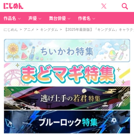
に
じ
め
ん
作品名
声優
舞台俳優
作者名
にじめん
>
アニメ
>
キングダム
> 【2025年最新版】『キングダム』キャラ