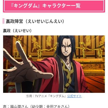
『キングダム』キャラクター一覧
嬴政陣営（えいせいじんえい）
嬴政（えいせい）
引用：TVアニメ『キングダム』
公式サイト
声：福山潤さん（幼少期：金田アキさん）