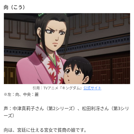
向（こう）
引用：TVアニメ『キングダム』
公式サイト
※左：向、中央：麗
声：中津真莉子さん（第2シリーズ）、松田利冴さん（第3シリ
ーズ）
向は、宮廷に仕える宮女で貧商の娘です。