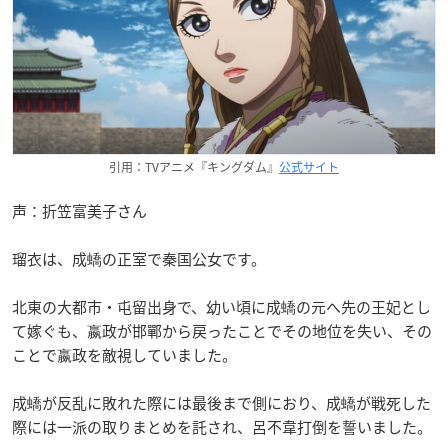
引用：TVアニメ『キングダム』
公式サイト
声：折笠富美子さん
瑠衣は、成蟜の正室で秦国公女です。
北東の大都市・屯留出身で、幼い頃に成蟜の元へ先の王妃とし
て嫁ぐも、嬴政が邯鄲から戻ったことでその地位を失い、その
ことで嬴政を敵視していました。
成蟜が反乱に敗れた際には最後まで側におり、成蟜が戦死した
際には一派の取りまとめを託され、呂不韋打倒を誓いました。