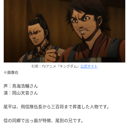
引用：TVアニメ『キングダム』
公式サイト
※画像右
声：鳥海浩輔さん
演：岡山天音さん
尾平は、飛信隊伍長から三百将まで昇進した人物です。
信の同郷で出っ歯が特徴、尾到の兄です。