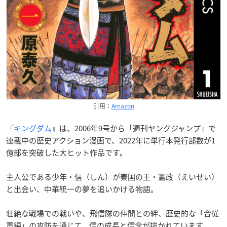
引用：
Amazon
『
キングダム
』は、2006年9号から「週刊ヤングジャンプ」で
連載中の歴史アクション漫画で、2022年に単行本発行部数が1
億部を突破した大ヒット作品です。
主人公である少年・信（しん）が秦国の王・嬴政（えいせい）
と出会い、中華統一の夢を追いかける物語。
壮絶な戦場での戦いや、飛信隊の仲間との絆、歴史的な「合従
軍編」の攻防を通じて、信の成長と信念が描かれています。