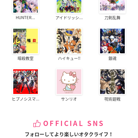
HUNTER...
アイドリッシ...
刀剣乱舞
暗殺教室
ハイキュー!!
銀魂
ヒプノシスマ...
サンリオ
呪術廻戦
OFFICIAL SNS
フォローしてより楽しいオタクライフ！