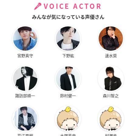
VOICE ACTOR
みんなが気になっている声優さん
宮野真守
下野紘
速水奨
諏訪部順一
鈴村健一
森川智之
花江夏樹
大塚芳忠
村瀬歩