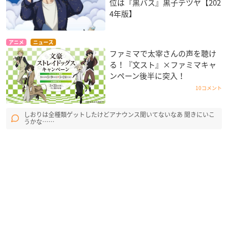
位は『黒バス』黒子テツヤ【202
4年版】
アニメ
ニュース
ファミマで太宰さんの声を聴け
る！『文スト』×ファミマキャ
ンペーン後半に突入！
10コメント
しおりは全種類ゲットしたけどアナウンス聞いてないなあ 聞きにいこ
うかな……