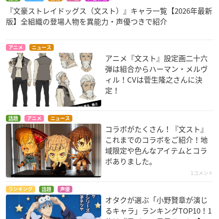
『文豪ストレイドッグス（文スト）』キャラ一覧【2026年最新
版】全組織の登場人物を異能力・声優つきで紹介
アニメ
ニュース
アニメ『文スト』設定画二十六
弾は組合からハーマン・メルヴ
ィル！CVは菅生隆之さんに決
定！
話題
アニメ
ニュース
コラボがたくさん！『文スト』
これまでのコラボをご紹介！地
域限定や色んなアイテムとコラ
ボありました。
1コメント
ランキング
話題
声優
オタクが選ぶ「小野賢章が演じ
るキャラ」ランキングTOP10！1