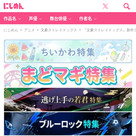
に
じ
め
ん
作品名
声優
舞台俳優
作者名
にじめん
>
アニメ
>
文豪ストレイドッグス
> 『文豪ストレイドッグス』新作