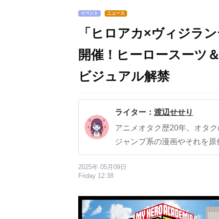
イベント
ニュース
「ヒロアカ×ヴィジラ
開催！ヒーロースーツ
ビジュアル解禁
ライター：
渡辺せせり
アニメオタク歴20年。オタ
ジャンプ系の漫画やそれを原
2025年 05月09日
Friday 12:38