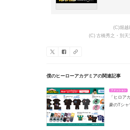
(C)
(C) 古橋秀之・
僕のヒーローアカデミアの関連記事
ファッション
「ヒロアカ
豪のTシ