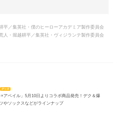
堀越耕平／集英社・僕のヒーローアカデミア製作委員会
別天荒人・堀越耕平／集英社・ヴィジランテ製作委員会
グッズ
×アベイル」5月10日よりコラボ商品発売！デク＆爆
ャツやソックスなどがラインナップ