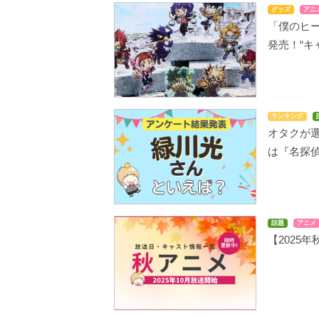
グッズ
アニ
「僕のヒー
発売！“キ
ランキング
オタクが選
は『名探偵
話題
アニメ
【2025