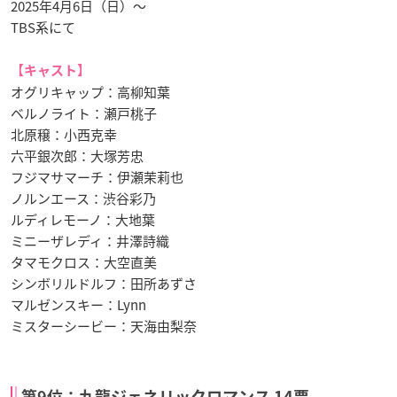
2025年4月6日（日）～
TBS系にて
【キャスト】
オグリキャップ：高柳知葉
ベルノライト：瀬戸桃子
北原穣：小西克幸
六平銀次郎：大塚芳忠
フジマサマーチ：伊瀬茉莉也
ノルンエース：渋谷彩乃
ルディレモーノ：大地葉
ミニーザレディ：井澤詩織
タマモクロス：大空直美
シンボリルドルフ：田所あずさ
マルゼンスキー：Lynn
ミスターシービー：天海由梨奈
第9位：九龍ジェネリックロマンス 14票