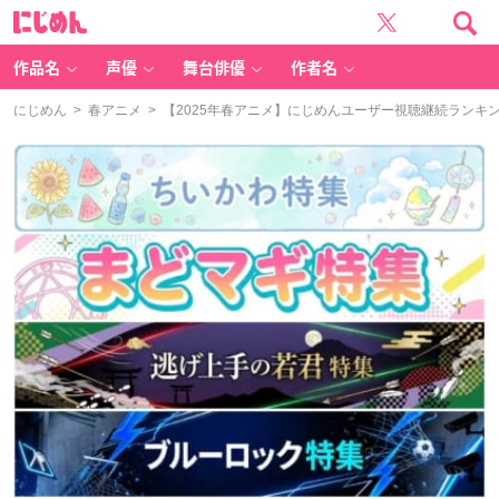
に
じ
め
ん
作品名
声優
舞台俳優
作者名
にじめん
>
春アニメ
> 【2025年春アニメ】にじめんユーザー視聴継続ランキン