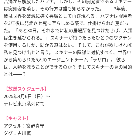
苦痛から解放したハプナ。 しかし、その開発者であるスキナー
は突如姿を消し、その行方は誰も知らなかった。 ――3年後、
彼は世界を破滅に導く悪魔として再び現れる。 ハプナは服用者
を3年後に発症させ死に至らしめる薬で、仕掛けられた罠だっ
た。 「あと30日。それまでに私の居場所を見つけだせば、人類
は生き延びられる。」 スキナーが持つたったひとつのワクチン
を使用するしか、助かる道はない。 そして、これが欲しければ
私を見つけ出せと言う。 スキナーの陰謀に対抗すべく、世界中
から集められた5人のエージェントチーム「ラザロ」。 彼ら
は、人類を救うことができるのか？ そしてスキナーの真の目的
とは――？
【放送スケジュール】
2025年4月6日（日）〜
テレビ東京系列にて
【キャスト】
アクセル：宮野真守
ダグ：古川慎