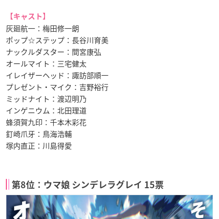
【キャスト】
灰廻航一：梅田修一朗
ポップ☆ステップ：長谷川育美
ナックルダスター：間宮康弘
オールマイト：三宅健太
イレイザーヘッド：諏訪部順一
プレゼント・マイク：吉野裕行
ミッドナイト：渡辺明乃
インゲニウム：北田理道
蜂須賀九印：千本木彩花
釘崎爪牙：鳥海浩輔
塚内直正：川島得愛
第8位：ウマ娘 シンデレラグレイ 15票