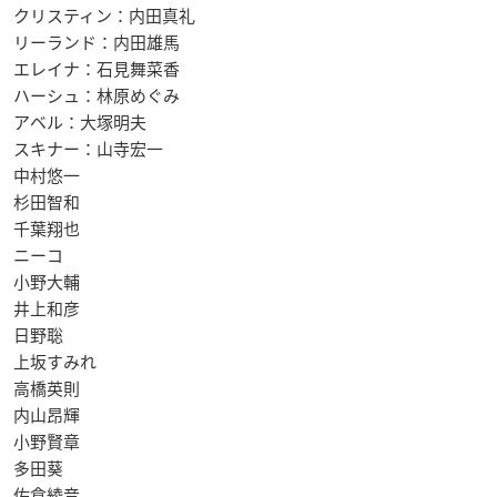
クリスティン：内田真礼
リーランド：内田雄馬
エレイナ：石見舞菜香
ハーシュ：林原めぐみ
アベル：大塚明夫
スキナー：山寺宏一
中村悠一
杉田智和
千葉翔也
ニーコ
小野大輔
井上和彦
日野聡
上坂すみれ
高橋英則
内山昂輝
小野賢章
多田葵
佐倉綾音