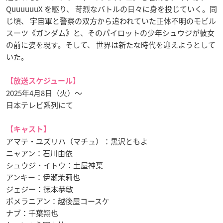
QuuuuuuX を駆り、 苛烈なバトルの日々に身を投じていく。同
じ頃、 宇宙軍と警察の双方から追われていた正体不明のモビル
スーツ《ガンダム》と、そのパイロットの少年シュウジが彼女
の前に姿を現す。そして、 世界は新たな時代を迎えようとして
いた。
【放送スケジュール】
2025年4月8日（火）～
日本テレビ系列にて
【キャスト】
アマテ・ユズリハ（マチュ）：黒沢ともよ
ニャアン：石川由依
シュウジ・イトウ：土屋神葉
アンキー：伊瀬茉莉也
ジェジー：徳本恭敏
ポメラニアン：越後屋コースケ
ナブ：千葉翔也