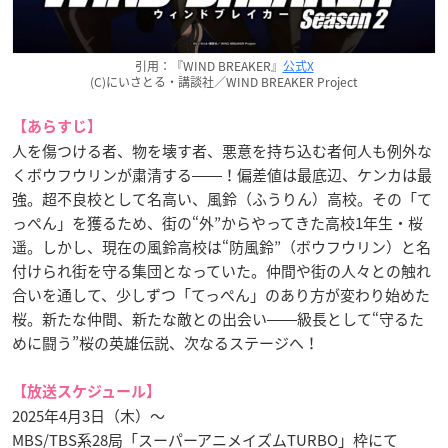
引用：『WIND BREAKER』
公式X
(C)にいさとる・講談社／WIND BREAKER Project
【あらすじ】
人を傷つける者、物を壊す者、悪意を持ち込む者何人も例外な
くボウフウリンが粛清する――！偏差値は最底辺、ケンカは最
強。超不良校として名高い、風鈴（ふうりん）高校。その「て
っぺん」を獲るため、街の“外”からやってきた高校1年生・桜
遥。しかし、現在の風鈴高校は“防風鈴”（ボウフウリン）と名
付けられ街を守る集団となっていた。仲間や街の人々との触れ
合いを通して、少しずつ「てっぺん」のあり方が変わり始めた
桜。新たな仲間、新たな敵との出会い――級長として“守るた
めに闘う”桜の英雄伝説、次なるステージへ！
【放送スケジュール】
2025年4月3日（木）〜
MBS/TBS系28局「スーパーアニメイズムTURBO」枠にて