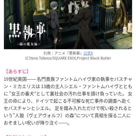
引用：アニメ『黒執事』
公式X
(C)Yana Toboso/SQUARE ENIX,Project Black Butler
【あらすじ】
19世紀英国―― 名門貴族ファントムハイヴ家の執事セバスチャ
ン・ミカエリスは 13歳の主人シエル・ファントムハイヴととも
に “女王の番犬”として裏社会の汚れ仕事を請け負っていた。 女
王の命により、ドイツで起こる不可解な死亡事件の調査へ赴く
セバスチャンとシエル。 足を踏み入れただけで呪い殺されると
いう”人狼（ヴェアヴォルフ）の森”について真相を探る二人に
おぞましい呪いが降り注ぐ――。