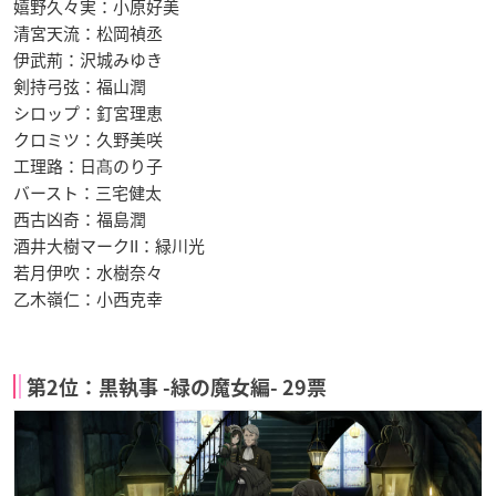
嬉野久々実：小原好美
清宮天流：松岡禎丞
伊武荊：沢城みゆき
剣持弓弦：福山潤
シロップ：釘宮理恵
クロミツ：久野美咲
工理路：日髙のり子
バースト：三宅健太
西古凶奇：福島潤
酒井大樹マークII：緑川光
若月伊吹：水樹奈々
乙木嶺仁：小西克幸
第2位：黒執事 -緑の魔女編- 29票