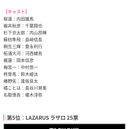
【キャスト】
桜遥：内田雄馬
楡井秋彦：千葉翔也
杉下京太郎：内山昂輝
蘇枋隼飛：島﨑信長
桐生三輝：豊永利行
柘浦大河：河西健吾
梶蓮：岡本信彦
梅宮一：中村悠一
柊登馬：鈴木崚汰
椿野佑：逢坂良太
橘ことは：長谷川育美
名取慎吾：榎木淳弥
第5位：LAZARUS ラザロ 25票