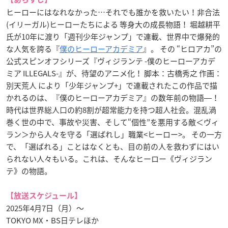
ヒーローにはなれなかった…それでも誰かを救いたい！非合法
(イリーガル)ヒーローたちによる 等身大の成長物語！ 堀越耕平
氏が10年に渡り「週刊少年ジャンプ」で連載、世界中で爆発的
な人気を誇る『
僕のヒーローアカデミア
』。 その “ヒロアカ”の
公式スピンオフシリーズ『ヴィジランテ -僕のヒーローアカデ
ミア ILLEGALS-』が、待望のアニメ化！ 脚本：古橋秀之 作画：
別天荒人 により「少年ジャンプ+」で連載されたこの作品で描
かれるのは、『僕のヒーローアカデミア』の数年前の物語―！
時代は世界総人口の約8割が超常能力を持つ超人社会。混乱渦
巻く世の中で、事故や災害、そして“個性”を悪用する敵＜ヴィ
ラン＞から人々を守る「選ばれし」職業<ヒーロー>。 その一方
で、「選ばれる」ことはなくとも、目の前の人を救わずにはい
られない人々もいる。これは、そんなヒーロー《ヴィジラン
テ》の物語。
【放送スケジュール】
2025年4月7日（月）〜
TOKYO MX・BS日テレほか