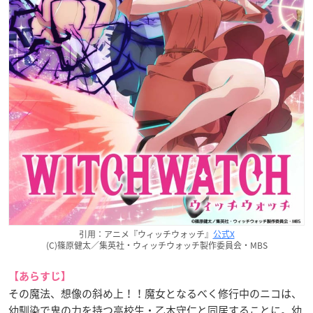
引用：アニメ『ウィッチウォッチ』
公式X
(C)篠原健太／集英社・ウィッチウォッチ製作委員会・MBS
【あらすじ】
その魔法、想像の斜め上！！魔女となるべく修行中のニコは、
幼馴染で鬼の力を持つ高校生・乙木守仁と同居することに。幼