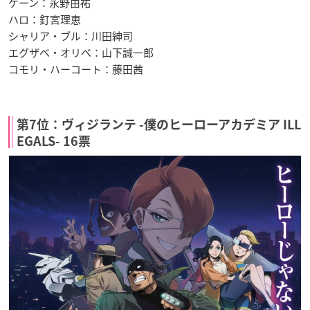
ケーン：永野由祐
ハロ：釘宮理恵
シャリア・ブル：川田紳司
エグザベ・オリベ：山下誠一郎
コモリ・ハーコート：藤田茜
第7位：ヴィジランテ -僕のヒーローアカデミア ILL
EGALS- 16票