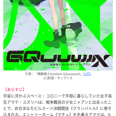
引用：『機動戦士Gundam GQuuuuuuX』
公式X
(C)創通・サンライズ
【あらすじ】
宇宙に浮かぶスペース・ コロニーで平穏に暮らしていた女子高
生アマテ・ユズリハは、戦争難民の少女ニャアンと出会ったこ
とで、非合法なモビルスーツ決闘競技《クランバトル》に巻き
込まれる。エントリーネーム《マチュ》を名乗るアマテは、G