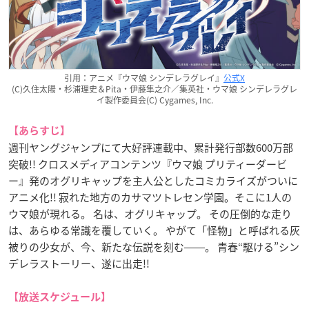
引用：アニメ『ウマ娘 シンデレラグレイ』
公式X
(C)久住太陽・杉浦理史＆Pita・伊藤隼之介／集英社・ウマ娘 シンデレラグレ
イ製作委員会(C) Cygames, Inc.
【あらすじ】
週刊ヤングジャンプにて大好評連載中、累計発行部数600万部
突破!! クロスメディアコンテンツ『ウマ娘 プリティーダービ
ー』発のオグリキャップを主人公としたコミカライズがついに
アニメ化!! 寂れた地方のカサマツトレセン学園。そこに1人の
ウマ娘が現れる。 名は、オグリキャップ。 その圧倒的な走り
は、あらゆる常識を覆していく。 やがて「怪物」と呼ばれる灰
被りの少女が、今、新たな伝説を刻む――。 青春“駆ける”シン
デレラストーリー、遂に出走!!
【放送スケジュール】