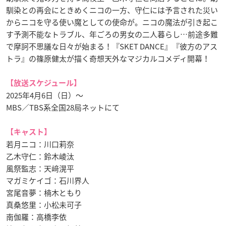
馴染との再会にときめくニコの一方、守仁には予言された災い
からニコを守る使い魔としての使命が。ニコの魔法が引き起こ
す予測不能なトラブル、年ごろの男女の二人暮らし…前途多難
で摩訶不思議な日々が始まる！『SKET DANCE』『彼方のアス
トラ』の篠原健太が描く奇想天外なマジカルコメディ開幕！
【放送スケジュール】
2025年4月6日（日）〜
MBS／TBS系全国28局ネットにて
【キャスト】
若月ニコ：川口莉奈
乙木守仁：鈴木崚汰
風祭監志：天﨑滉平
マガミケイゴ：石川界人
宮尾音夢：楠木ともり
真桑悠里：小松未可子
南伽羅：高橋李依