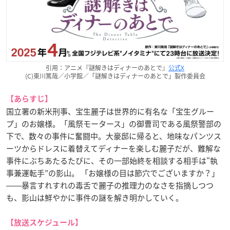
引用：アニメ『謎解きはディナーのあとで』
公式X
(C)東川篤哉／小学館／「謎解きはディナーのあとで」製作委員会
【あらすじ】
国立署の新米刑事、宝生麗子は世界的に有名な「宝生グルー
プ」のお嬢様。「風祭モータース」の御曹司である風祭警部の
下で、数々の事件に奮闘中。大豪邸に帰ると、地味なパンツス
ーツからドレスに着替えてディナーを楽しむ麗子だが、難解な
事件にぶちあたるたびに、その一部始終を相談する相手は“執
事兼運転手”の影山。 「お嬢様の目は節穴でございますか？」
――暴言すれすれの毒舌で麗子の推理力のなさを指摘しつつ
も、影山は鮮やかに事件の謎を解き明かしていく。
【放送スケジュール】