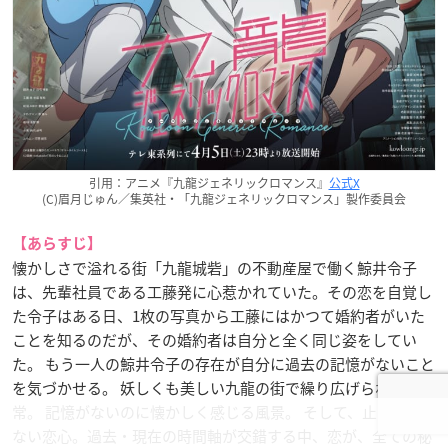
引用：アニメ『九龍ジェネリックロマンス』
公式X
(C)眉月じゅん／集英社・「九龍ジェネリックロマンス」製作委員会
【あらすじ】
懐かしさで溢れる街「九龍城砦」の不動産屋で働く鯨井令子
は、先輩社員である工藤発に心惹かれていた。その恋を自覚し
た令子はある日、1枚の写真から工藤にはかつて婚約者がいた
ことを知るのだが、その婚約者は自分と全く同じ姿をしてい
た。 もう一人の鯨井令子の存在が自分に過去の記憶がないこと
を気づかせる。 妖しくも美しい九龍の街で繰り広げられる日
常。 記憶がないのに懐かしく感じる風景。 そして、止められ
ない恋心。過去・現在の時間軸が交錯する中、恋が、全ての秘