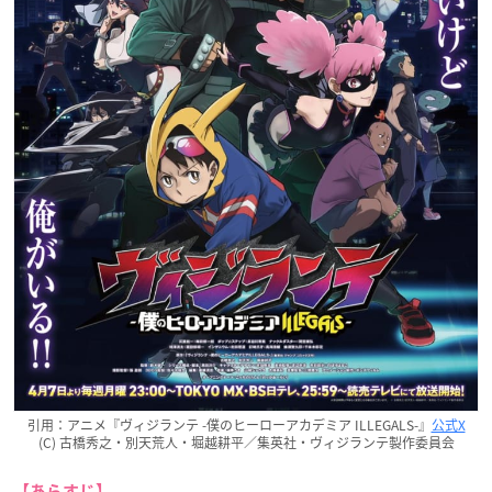
引用：アニメ『ヴィジランテ -僕のヒーローアカデミア ILLEGALS-』
公式X
(C) 古橋秀之・別天荒人・堀越耕平／集英社・ヴィジランテ製作委員会
【あらすじ】