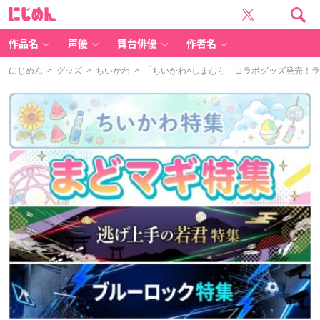
に
じ
め
ん
作品名
声優
舞台俳優
作者名
にじめん
>
グッズ
>
ちいかわ
> 「ちいかわ×しまむら」コラボグッズ発売！