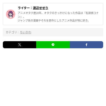
ライター：
渡辺せせり
アニメオタク歴20年。オタクのきっかけになった作品は『名探偵コナ
ン』。
ジャンプ系の漫画やそれを原作としたアニメ作品が特に好き。
カテゴリ :
ちいかわ