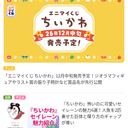
グッズ
「エニマイくじ ちいかわ」12月中旬発売予定！ジオラマフィギ
ュアやラスト賞の振り子時計など賞品名が先行公開
話題
アニメ
『ちいかわ』怖いのに可愛いセ
イレーンの魅力6選！人魚を2匹
乗せた巨体と喋り方のギャップ
が尊い