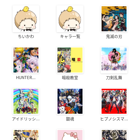
ちいかわ
キャラ一覧
鬼滅の刃
HUNTER...
暗殺教室
刀剣乱舞
アイドリッシ...
銀魂
ヒプノシスマ...