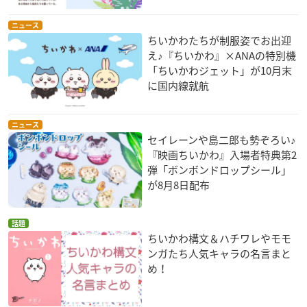
ニュース
ちいかわたちが制服姿でお出迎
え♪『ちいかわ』×ANAの特別機
「ちいかわジェット」が10月末
に国内線就航
ニュース
セイレーンや島二郎も勢ぞろい♪
『映画ちいかわ』入場者特典第2
弾「ボンボンドロップシール」
が8月8日配布
話題
ちいかわ構文＆ハチワレやモモ
ンガたち人気キャラの名言まと
め！