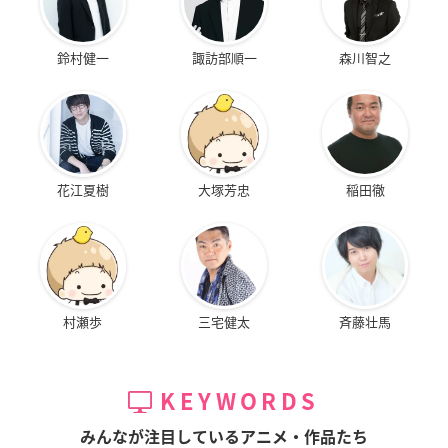
鈴村健一
諏訪部順一
森川智之
花江夏樹
大塚芳忠
稲田徹
村瀬歩
三宅健太
斉藤壮馬
KEYWORDS
みんなが注目しているアニメ・作品たち