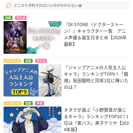
どこから予約すればいいのかわからない😭
話題
アニメ
『Dr.STONE（ドクターストー
ン）』キャラクター一覧 アニ
メ声優＆誕生日まとめ【2026年
最新】
ランキング
話題
アニメ
「ジャンプアニメの人気主人公
キャラ」ランキングTOP9！「銀
魂」坂田銀時と同率1位に輝いた
のは？
ランキング
話題
声優
オタクが選ぶ「小野賢章が演じ
るキャラ」ランキングTOP10！1
位は『黒バス』黒子テツヤ【202
4年版】