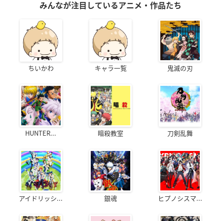
みんなが注目しているアニメ・作品たち
ちいかわ
キャラ一覧
鬼滅の刃
HUNTER...
暗殺教室
刀剣乱舞
アイドリッシ...
銀魂
ヒプノシスマ...