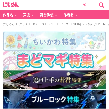
に
じ
め
ん
作品名
声優
舞台俳優
作者名
にじめん
>
グッズ
>
Ｄｒ．ＳＴＯＮＥ
> 「Dr.STONE×キャラ福くじON