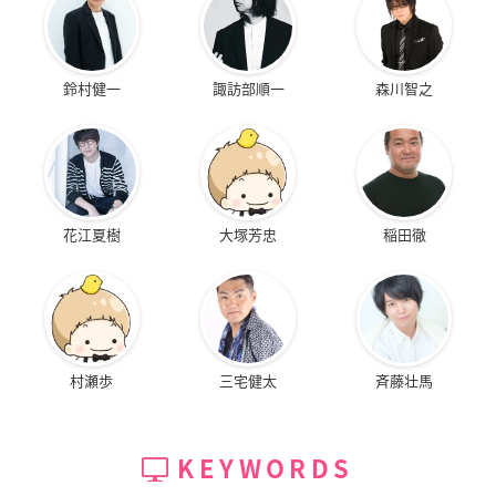
鈴村健一
諏訪部順一
森川智之
花江夏樹
大塚芳忠
稲田徹
村瀬歩
三宅健太
斉藤壮馬
KEYWORDS