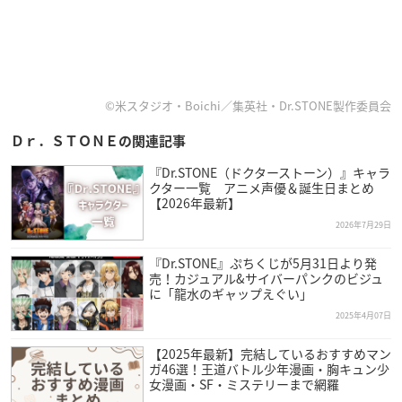
©米スタジオ・Boichi／集英社・Dr.STONE製作委員会
Ｄｒ．ＳＴＯＮＥの関連記事
『Dr.STONE（ドクターストーン）』キャラ
クター一覧 アニメ声優＆誕生日まとめ
【2026年最新】
2026年7月29日
『Dr.STONE』ぷちくじが5月31日より発
売！カジュアル&サイバーパンクのビジュ
に「龍水のギャップえぐい」
2025年4月07日
【2025年最新】完結しているおすすめマン
ガ46選！王道バトル少年漫画・胸キュン少
女漫画・SF・ミステリーまで網羅