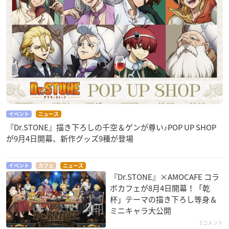
イベント
ニュース
『Dr.STONE』描き下ろしの千空＆ゲンが尊い♪POP UP SHOP
が9月4日開幕、新作グッズ9種が登場
イベント
カフェ
ニュース
『Dr.STONE』×AMOCAFE コラ
ボカフェが8月4日開幕！「乾
杯」テーマの描き下ろし等身＆
ミニキャラ大公開
5コメント