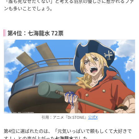
「誰も死なせたくない」と考える羽京の優しさに惹かれるファ
ンも多いことでしょう。
第4位：七海龍水 72票
引用：アニメ『Dr.STONE』
公式X
第4位に選ばれたのは、「元気いっぱいで頼もしくて大好きで
す！」との声が上がった
でした。
七海龍水