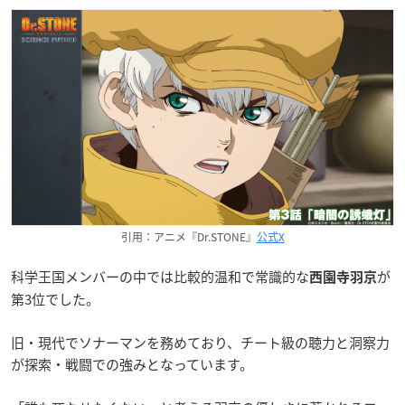
引用：アニメ『Dr.STONE』
公式X
科学王国メンバーの中では比較的温和で常識的な
が
西園寺羽京
第3位でした。
旧・現代でソナーマンを務めており、チート級の聴力と洞察力
が探索・戦闘での強みとなっています。