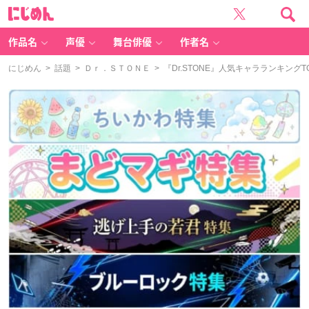
に
じ
め
ん
作品名
声優
舞台俳優
作者名
にじめん
>
話題
>
Ｄｒ．ＳＴＯＮＥ
> 『Dr.STONE』人気キャラランキン