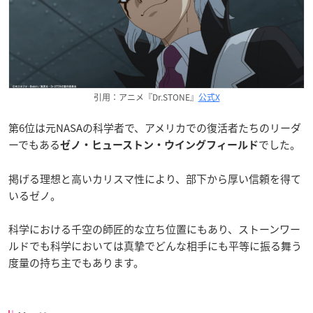
引用：アニメ『Dr.STONE』
公式X
第6位は元NASAの科学者で、アメリカでの復活者たちのリーダ
ーでもある
でした。
ゼノ・ヒューストン・ウイングフィールド
掲げる理想と高いカリスマ性により、部下から厚い信頼を得て
いるゼノ。
科学における千空の師匠的な立ち位置にもあり、ストーンワー
ルドでも科学においては真摯でどんな相手にも平等に振る舞う
度量の持ち主でもあります。