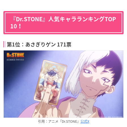
『Dr.STONE』人気キャラランキングTOP
10！
第1位：あさぎりゲン 171票
引用：アニメ『Dr.STONE』
公式X