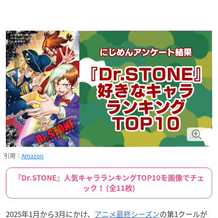
引用：
Amazon
『Dr.STONE』人気キャラランキングTOP10を画像でチェ
ック！ (全11枚)
2025年1月から3月にかけ、
アニメ最終シーズン
の第1クールが