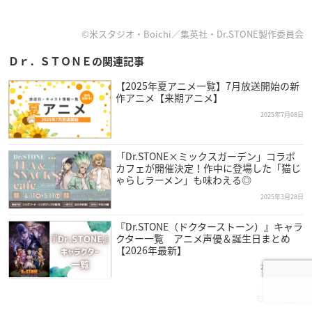
©米スタジオ・Boichi／集英社・Dr.STONE製作委員会
Ｄｒ．ＳＴＯＮＥの関連記事
【2025年夏アニメ一覧】7月放送開始の新
作アニメ【来期アニメ】
2025年7月08日
「Dr.STONE×ミックスガーデン」コラボ
カフェが開催決定！作中に登場した「猫じ
ゃらしラーメン」も味わえる◎
2025年3月28日
『Dr.STONE（ドクターストーン）』キャラ
クター一覧 アニメ声優＆誕生日まとめ
【2026年最新】
2026年7月29日
もっと見る