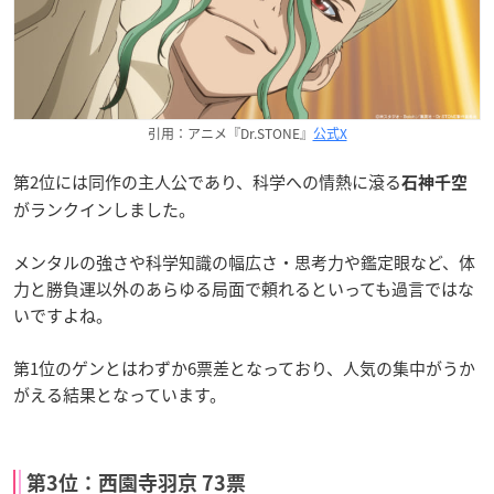
引用：アニメ『Dr.STONE』
公式X
第2位には同作の主人公であり、科学への情熱に滾る
石神千空
がランクインしました。
メンタルの強さや科学知識の幅広さ・思考力や鑑定眼など、体
力と勝負運以外のあらゆる局面で頼れるといっても過言ではな
いですよね。
第1位のゲンとはわずか6票差となっており、人気の集中がうか
がえる結果となっています。
第3位：西園寺羽京 73票