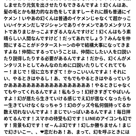
しませたり元気を出させたりもできるんですよ！幻くんはあ、
髪の毛とかも魅力的なお色をしてますしーそれに顔も普通にイ
ケメン！いやあの幻くんは普通のイケメンじゃなくて超かっこ
いいイケメンだしマジシャンでありイケメンでありメンタリス
トでありまじかっこよすぎる人なんですけど！幻くんはもう素
晴らしい人間なんですけど！だってあれでしょう？みんなを仲
間にすることがドクターストーンの中で結構大事になってきま
すよね！仲間にするっていうことは、仲間にしたい人を口説い
たり説得したりする必要があるんですよ！だから、幻くんがメ
ンタリストとしてみんなのために口説いたりしてくれてても
ー！まじで！役に立ちすぎて！かっこいいんですよ！それに
い、やるときはやるし！あ、でもでもやるときはやるっていう
かああああああああああああああああああ！やるときじゃなく
てもやってくれるんですよ！私もうっ！幻好きすぎてやばいん
すよ！幻が居たら生きていける感じでえ幻が居なくなったらも
ー生きていけなくなっちゃう！幻のグッズ今私何個持ってるか
数え切れないんですよ！まじでいっぱいあるんですよ！毎日拝
めてるんです！スマホの待受も幻です！LINEのアイコンも幻で
す！背景も幻です！ぜ～んぶ幻です！幻しか勝ちません！まじ
で幻さいこー、、❤恋だわあ！あ、まって、幻を呼ぶときには