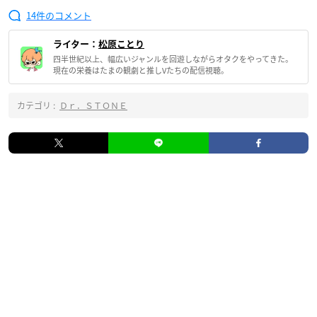
14
ライター：
松原ことり
四半世紀以上、幅広いジャンルを回遊しながらオタクをやってきた。
現在の栄養はたまの観劇と推しVたちの配信視聴。
カテゴリ :
Ｄｒ．ＳＴＯＮＥ