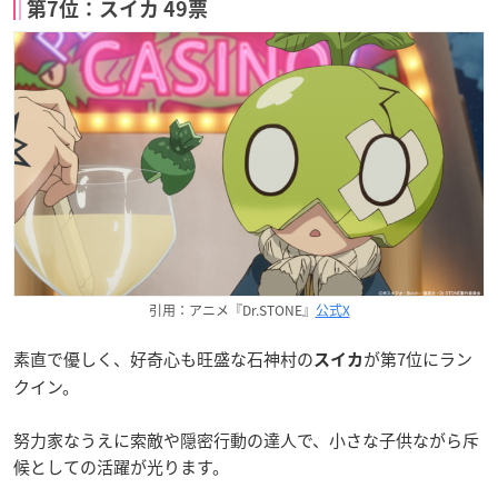
第7位：スイカ 49票
引用：アニメ『Dr.STONE』
公式X
素直で優しく、好奇心も旺盛な石神村の
が第7位にラン
スイカ
クイン。
努力家なうえに索敵や隠密行動の達人で、小さな子供ながら斥
候としての活躍が光ります。