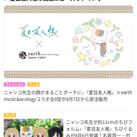
ファッション
グッズ
ニャンコ先生の顔がまるごとポーチに♪『夏目友人帳』×earth
music&ecologyコラボ全8型が8月7日から受注販売
グッズ
ニャンコ先生が約11cmのちびフ
ォルム♪『夏目友人帳』ちびぐる
みが8月6日登場！名取周一・的