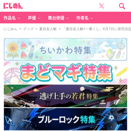
に
じ
め
ん
作品名
声優
舞台俳優
作者名
にじめん
>
グッズ
>
夏目友人帳
> 「夏目友人帳×一番くじ」6月7日に発売