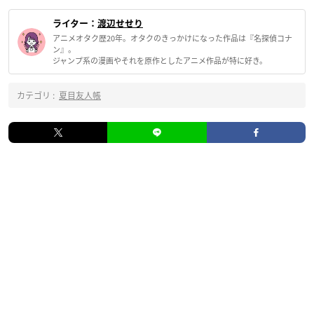
ライター：
渡辺せせり
アニメオタク歴20年。オタクのきっかけになった作品は『名探偵コナ
ン』。
ジャンプ系の漫画やそれを原作としたアニメ作品が特に好き。
カテゴリ :
夏目友人帳