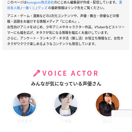
このページは
kusuguru株式会社
のにじめん編集部が作成・配信しています。
夏
目友人帳
/
一番くじ
/
グッズ
の最新情報はリンク先をご覧ください。
アニメ・ゲーム・漫画などの2次元コンテンツや、声優・舞台・俳優などの情
報・話題をお届けする情報メディア「にじめん」。
女性向けアニメをはじめ、少年アニメやキャラクター作品、VTuberなどストリー
マーにも幅を広げ、オタクが気になる情報を幅広くお届けしています。
さらに、アンケート・ランキング・オタ活（推し活）お役立ち情報など、女性オ
タクがワクワク楽しめるようなコンテンツも発信しています。
VOICE ACTOR
みんなが気になっている声優さん
宮野真守
下野紘
速水奨