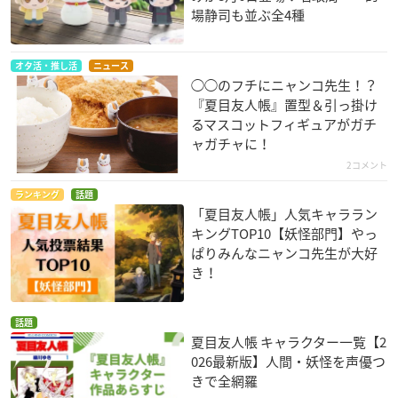
場静司も並ぶ全4種
オタ活・推し活
ニュース
◯◯のフチにニャンコ先生！？
『夏目友人帳』置型＆引っ掛け
るマスコットフィギュアがガチ
ャガチャに！
2コメント
ランキング
話題
「夏目友人帳」人気キャララン
キングTOP10【妖怪部門】やっ
ぱりみんなニャンコ先生が大好
き！
話題
夏目友人帳 キャラクター一覧【2
026最新版】人間・妖怪を声優つ
きで全網羅