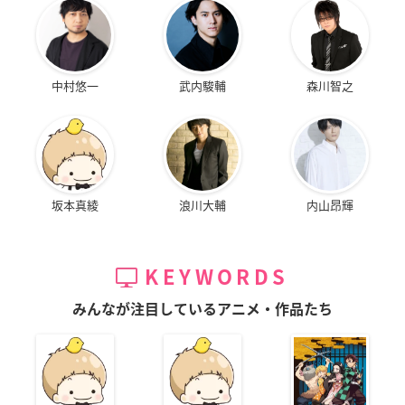
中村悠一
武内駿輔
森川智之
坂本真綾
浪川大輔
内山昂輝
KEYWORDS
みんなが注目しているアニメ・作品たち