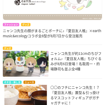
ファッション
グッズ
ニャンコ先生の顔がまるごとポーチに♪『夏目友人帳』×earth
music&ecologyコラボ全8型が8月7日から受注販売
グッズ
ニャンコ先生が約11cmのちびフ
ォルム♪『夏目友人帳』ちびぐる
みが8月6日登場！名取周一・的
場静司も並ぶ全4種
オタ活・推し活
ニュース
◯◯のフチにニャンコ先生！？
『夏目友人帳』置型＆引っ掛け
るマスコットフィギュアがガチ
ャガチャに！