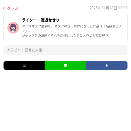
2025年04月28日 12:00
グッズ
ライター：
渡辺せせり
アニメオタク歴20年。オタクのきっかけになった作品は『名探偵コナ
ン』。
ジャンプ系の漫画やそれを原作としたアニメ作品が特に好き。
カテゴリ :
夏目友人帳