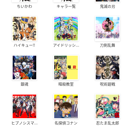
ちいかわ
キャラ一覧
鬼滅の刃
ハイキュー!!
アイドリッシ...
刀剣乱舞
銀魂
暗殺教室
呪術廻戦
ヒプノシスマ...
名探偵コナン
忍たま乱太郎