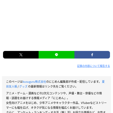
記事の内容について報告する
このページは
kusuguru株式会社
のにじめん編集部が作成・配信しています。
夏
目友人帳
/
グッズ
の最新情報はリンク先をご覧ください。
アニメ・ゲーム・漫画などの2次元コンテンツや、声優・舞台・俳優などの情
報・話題をお届けする情報メディア「にじめん」。
女性向けアニメをはじめ、少年アニメやキャラクター作品、VTuberなどストリー
マーにも幅を広げ、オタクが気になる情報を幅広くお届けしています。
さらに、アンケート・ランキング・オタ活（推し活）お役立ち情報など、女性オ