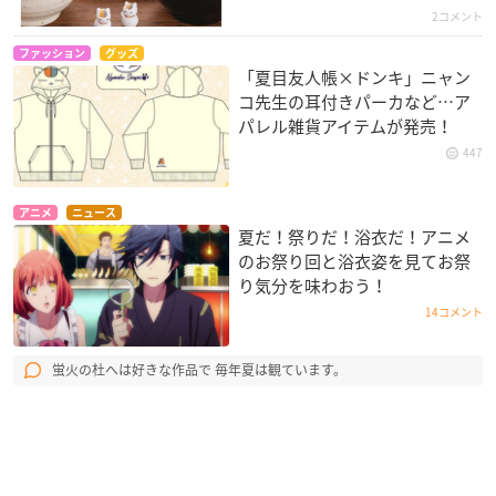
2コメント
ファッション
グッズ
「夏目友人帳×ドンキ」ニャン
コ先生の耳付きパーカなど…ア
パレル雑貨アイテムが発売！
447
アニメ
ニュース
夏だ！祭りだ！浴衣だ！アニメ
のお祭り回と浴衣姿を見てお祭
り気分を味わおう！
14コメント
蛍火の杜へは好きな作品で 毎年夏は観ています。