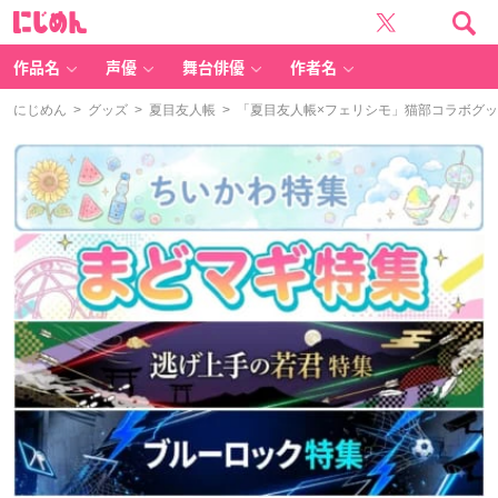
に
じ
め
ん
作品名
声優
舞台俳優
作者名
にじめん
>
グッズ
>
夏目友人帳
> 「夏目友人帳×フェリシモ」猫部コラボグ