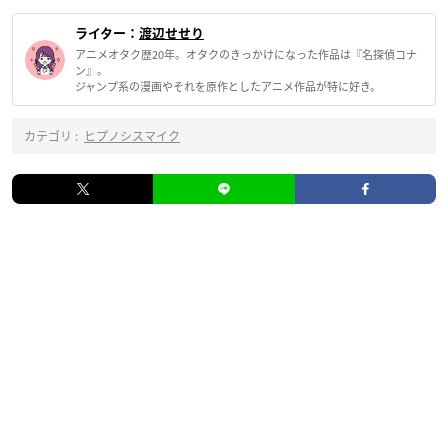
ライター：
渡辺せせり
アニメオタク歴20年。オタクのきっかけになった作品は『名探偵コナ
ン』。
ジャンプ系の漫画やそれを原作としたアニメ作品が特に好き。
カテゴリ :
ヒプノシスマイク