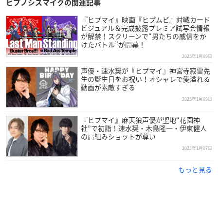
ヒプノシスマイクの関連記事
『ヒプマイ』映画『ヒプムビ』対戦カード
ビジュアル＆完成披露プレミア試写会情報
が解禁！スクリーンで“男たちの威信をか
けたバトル”が開幕！
2025年1月09日
声優・速水奨が『ヒプマイ』神宮寺寂雷先
生の誕生日をお祝い！オシャレで愛溢れる
動画が素敵すぎる
2025年1月09日
『ヒプマイ』麻天狼声優が聖地“花園神
社”で初詣！速水奨・木島隆一・伊東健人
の肩組みショットが尊い
2025年1月07日
もっと見る