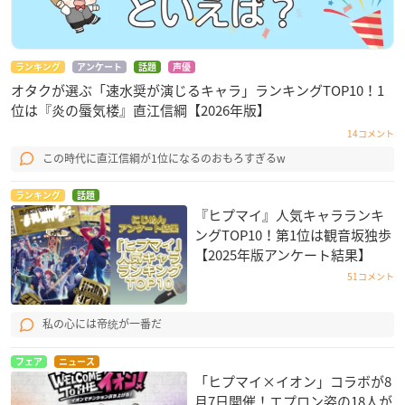
ランキング
アンケート
話題
声優
オタクが選ぶ「速水奨が演じるキャラ」ランキングTOP10！1
位は『炎の蜃気楼』直江信綱【2026年版】
14コメント
この時代に直江信綱が1位になるのおもろすぎるw
ランキング
話題
『ヒプマイ』人気キャラランキ
ングTOP10！第1位は観音坂独歩
【2025年版アンケート結果】
51コメント
私の心には帝统が一番だ
フェア
ニュース
「ヒプマイ×イオン」コラボが8
月7日開催！エプロン姿の18人が