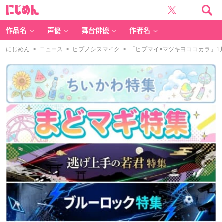
に
じ
め
ん
作品名
声優
舞台俳優
作者名
にじめん
>
ニュース
>
ヒプノシスマイク
> 「ヒプマイ×マツキヨココカラ」