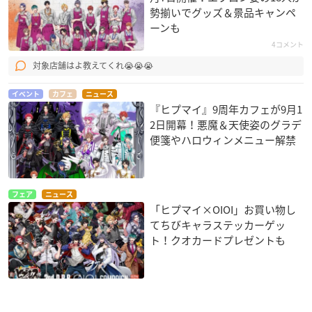
勢揃いでグッズ＆景品キャンペ
ーンも
4コメント
対象店舗はよ教えてくれ😭😭😭
イベント
カフェ
ニュース
『ヒプマイ』9周年カフェが9月1
2日開幕！悪魔＆天使姿のグラデ
便箋やハロウィンメニュー解禁
フェア
ニュース
「ヒプマイ×OIOI」お買い物し
てちびキャラステッカーゲッ
ト！クオカードプレゼントも