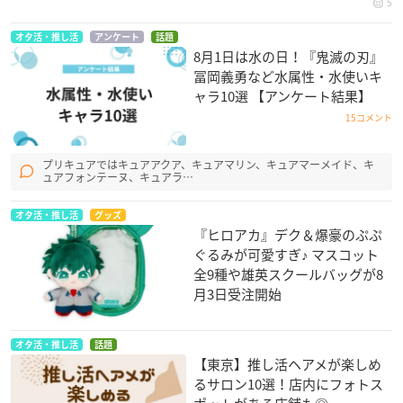
5
オタ活・推し活
アンケート
話題
8月1日は水の日！『鬼滅の刃』
冨岡義勇など水属性・水使いキ
ャラ10選 【アンケート結果】
15コメント
プリキュアではキュアアクア、キュアマリン、キュアマーメイド、キ
ュアフォンテーヌ、キュアラ…
オタ活・推し活
グッズ
『ヒロアカ』デク＆爆豪のぷぷ
ぐるみが可愛すぎ♪ マスコット
全9種や雄英スクールバッグが8
月3日受注開始
オタ活・推し活
話題
【東京】推し活ヘアメが楽しめ
るサロン10選！店内にフォトス