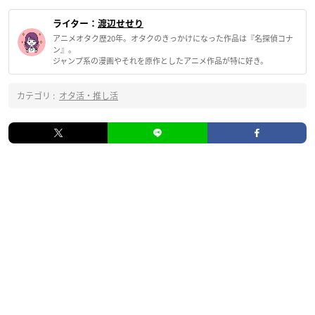
ライター：
渡辺せせり
アニメオタク歴20年。オタクのきっかけになった作品は『名探偵コナ
ン』。
ジャンプ系の漫画やそれを原作としたアニメ作品が特に好き。
カテゴリ :
オタ活・推し活