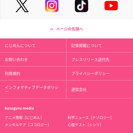
ページの先頭へ
にじめんについて
記事掲載について
お問い合わせ
プレスリリース送付先
利用規約
プライバシーポリシー
インフォマティブデータポリシ
運営会社
ー
kusuguru
media
アニメ情報［にじめん］
科学ニュース［ナゾロジー］
メンタルケア［ココロジー］
心理テスト［シンリ］