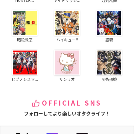
HUNTER...
アイドリッシ...
刀剣乱舞
暗殺教室
ハイキュー!!
銀魂
ヒプノシスマ...
サンリオ
呪術廻戦
OFFICIAL SNS
フォローしてより楽しいオタクライフ！