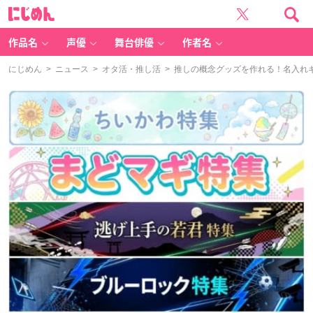
に
じ
め
ん
作品名
声優
舞台俳優
作者名
にじめん
>
ニュース
>
オタ活・推し活
> 推しの概念グッズを作れる！名入れ