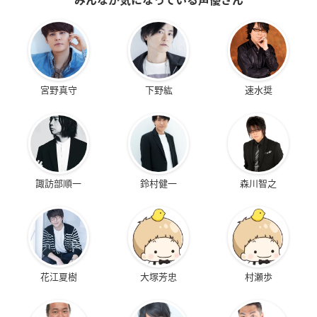
みんなが気になっている声優さん
宮野真守
下野紘
速水奨
諏訪部順一
鈴村健一
森川智之
花江夏樹
大塚芳忠
村瀬歩