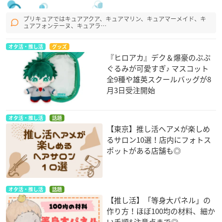
プリキュアではキュアアクア、キュアマリン、キュアマーメイド、キ
ュアフォンテーヌ、キュアラ…
オタ活・推し活
グッズ
『ヒロアカ』デク＆爆豪のぷぷ
ぐるみが可愛すぎ♪ マスコット
全9種や雄英スクールバッグが8
月3日受注開始
オタ活・推し活
話題
【東京】推し活ヘアメが楽しめ
るサロン10選！店内にフォトス
ポットがある店舗も◎
オタ活・推し活
話題
【推し活】「等身大パネル」の
作り方！ほぼ100均の材料、細か