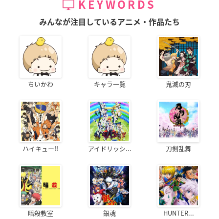
KEYWORDS
みんなが注目しているアニメ・作品たち
ちいかわ
キャラ一覧
鬼滅の刃
ハイキュー!!
アイドリッシ...
刀剣乱舞
暗殺教室
銀魂
HUNTER...