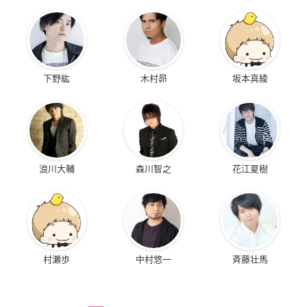
下野紘
木村昴
坂本真綾
浪川大輔
森川智之
花江夏樹
村瀬歩
中村悠一
斉藤壮馬