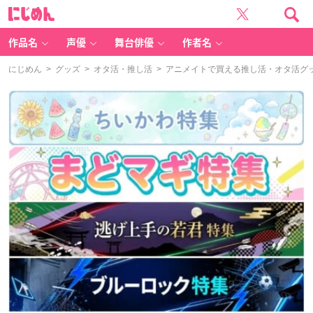
に
じ
め
ん
作品名
声優
舞台俳優
作者名
にじめん
>
グッズ
>
オタ活・推し活
> アニメイトで買える推し活・オタ活グッ