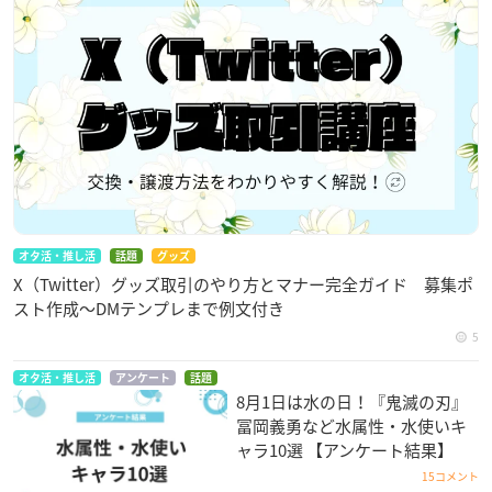
オタ活・推し活
話題
グッズ
X（Twitter）グッズ取引のやり方とマナー完全ガイド 募集ポ
スト作成〜DMテンプレまで例文付き
5
オタ活・推し活
アンケート
話題
8月1日は水の日！『鬼滅の刃』
冨岡義勇など水属性・水使いキ
ャラ10選 【アンケート結果】
15コメント