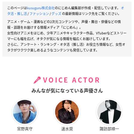
このページは
kusuguru株式会社
のにじめん編集部が作成・配信しています。
オ
タ活・推し活
/
ファッション
/
グッズ
の最新情報はリンク先をご覧ください。
アニメ・ゲーム・漫画などの2次元コンテンツや、声優・舞台・俳優などの情
報・話題をお届けする情報メディア「にじめん」。
女性向けアニメをはじめ、少年アニメやキャラクター作品、VTuberなどストリー
マーにも幅を広げ、オタクが気になる情報を幅広くお届けしています。
さらに、アンケート・ランキング・オタ活（推し活）お役立ち情報など、女性オ
タクがワクワク楽しめるようなコンテンツも発信しています。
VOICE ACTOR
みんなが気になっている声優さん
宮野真守
速水奨
諏訪部順一