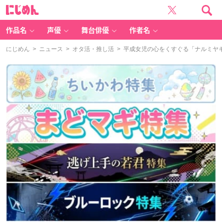
に
じ
め
ん
作品名
声優
舞台俳優
作者名
にじめん
>
ニュース
>
オタ活・推し活
> 平成女児の心をくすぐる「ナルミヤ