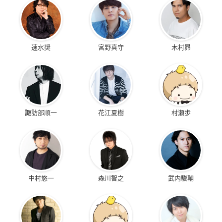
速水奨
宮野真守
木村昴
諏訪部順一
花江夏樹
村瀬歩
中村悠一
森川智之
武内駿輔