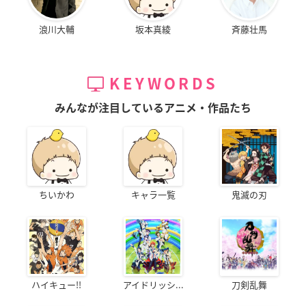
浪川大輔
坂本真綾
斉藤壮馬
KEYWORDS
みんなが注目しているアニメ・作品たち
ちいかわ
キャラ一覧
鬼滅の刃
ハイキュー!!
アイドリッシ...
刀剣乱舞