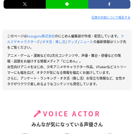
記事の内容について報告する
このページは
kusuguru株式会社
のにじめん編集部が作成・配信しています。
ナ
ルミヤキャラクターズ
/
オタ活・推し活
/
グッズ
/
ニュース
の最新情報はリンク先
をご覧ください。
アニメ・ゲーム・漫画などの2次元コンテンツや、声優・舞台・俳優などの情
報・話題をお届けする情報メディア「にじめん」。
女性向けアニメをはじめ、少年アニメやキャラクター作品、VTuberなどストリー
マーにも幅を広げ、オタクが気になる情報を幅広くお届けしています。
さらに、アンケート・ランキング・オタ活（推し活）お役立ち情報など、女性オ
タクがワクワク楽しめるようなコンテンツも発信しています。
VOICE ACTOR
みんなが気になっている声優さん