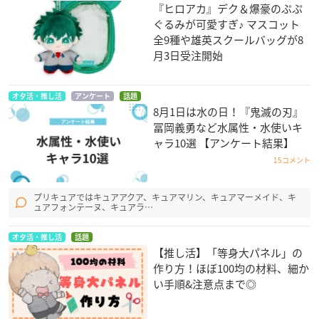
『ヒロアカ』デク＆爆豪のぷぷ
ぐるみが可愛すぎ♪ マスコット
全9種や雄英スクールバッグが8
月3日受注開始
オタ活・推し活
アンケート
話題
8月1日は水の日！『鬼滅の刃』
冨岡義勇など水属性・水使いキ
ャラ10選 【アンケート結果】
15コメント
プリキュアではキュアアクア、キュアマリン、キュアマーメイド、キ
ュアフォンテーヌ、キュアラ…
オタ活・推し活
話題
【推し活】「等身大パネル」の
作り方！ほぼ100均の材料、細か
い手順&注意点まで◎