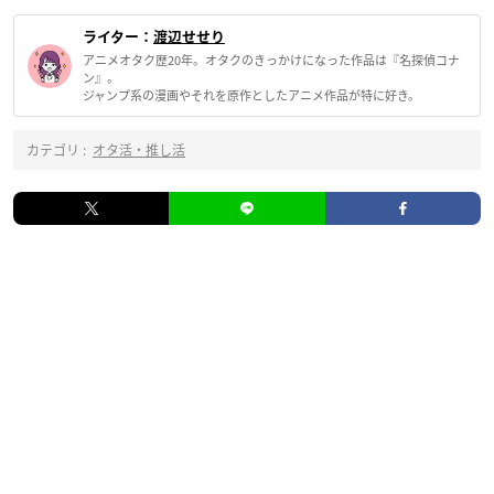
ライター：
渡辺せせり
アニメオタク歴20年。オタクのきっかけになった作品は『名探偵コナ
ン』。
ジャンプ系の漫画やそれを原作としたアニメ作品が特に好き。
カテゴリ :
オタ活・推し活