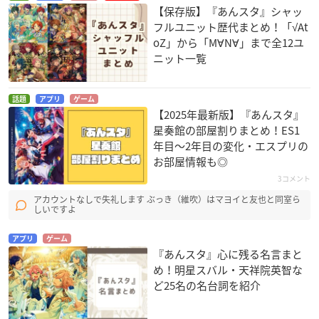
【保存版】『あんスタ』シャッ
フルユニット歴代まとめ！「√At
oZ」から「M∀N∀」まで全12ユ
ニット一覧
話題
アプリ
ゲーム
【2025年最新版】『あんスタ』
星奏館の部屋割りまとめ！ES1
年目〜2年目の変化・エスプリの
お部屋情報も◎
3コメント
アカウントなしで失礼します ぶっき（維吹）はマヨイと友也と同室ら
しいですよ
アプリ
ゲーム
『あんスタ』心に残る名言まと
め！明星スバル・天祥院英智な
ど25名の名台詞を紹介