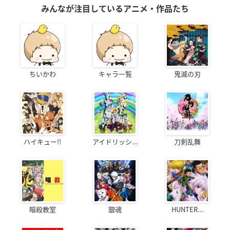
みんなが注目しているアニメ・作品たち
ちいかわ
キャラ一覧
鬼滅の刃
ハイキュー!!
アイドリッシ...
刀剣乱舞
暗殺教室
銀魂
HUNTER...