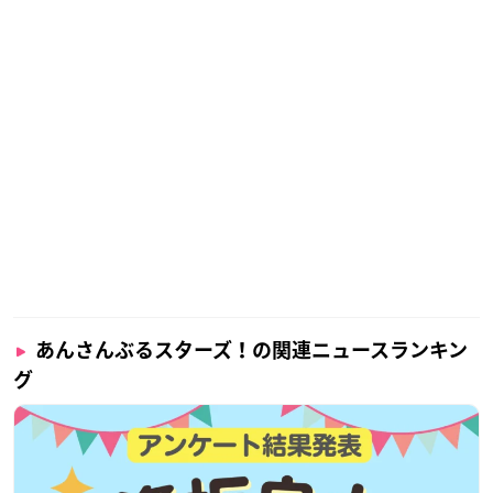
（実施日以外のお渡しはいたしかねます。）
※来場者プレゼントは不良品以外の交換はできませんので、ご
了承ください。
【チケットスケジュール／お申込み】
幕張公演プレリクエスト（抽選）
2024年9月27日（金）19:00～10月27日（日）23:59
◎ローソンチケット
※お申込みは、おひとり様につき4枚までとなります。
◎当落発表：11月16日（土）12:00
◎入金期限：11月18日（月）23:00
※ご当選確認後にキャンセルをされますと今後チケットをお取
りできない場合もございますのでご注意ください。
あんさんぶるスターズ！の関連ニュースランキン
幕張公演 一般発売（先着）
グ
2024年11月16日（土）18:00～11月21日（木）12:00
◎ローソンチケット
◎ローソン、ミニストップ店内の端末「Loppi」
※お申込みは、おひとり様につき4枚までとなります。