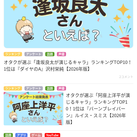
※一般発売は先着順となりますので、予定枚数に達し次第受付
を終了いたします。
大阪公演プレリクエスト（抽選）
2024年10月18日（金）12:00 ～ 11月25日（月）23:59
◎ローソンチケット
※お申込みは、おひとり様につき4枚までとなります。
◎当落発表：12月14日（土）12:00
ランキング
アンケート
話題
声優
オタクが選ぶ「逢坂良太が演じるキャラ」ランキングTOP10！
◎入金期限：12月16日（月）23:00
1位は『ダイヤのA』沢村栄純【2026年版】
※ご当選確認後にキャンセルをされますと今後チケットをお取
りできない場合もございますのでご注意ください。
2コメント
ランキング
アンケート
話題
声優
大阪公演一般発売（先着）
オタクが選ぶ「阿座上洋平が演
2024年12月14日（土）18:00～12月19日（木）12:00
じるキャラ」ランキングTOP1
◎ローソンチケット
0！1位は『バーンブレイバー
◎ローソン、ミニストップ店内の端末「Loppi」
ン』ルイス・スミス【2026年
※お申込みは、おひとり様につき4枚までとなります。
版】
※一般発売は先着順となりますので、予定枚数に達し次第受付
を終了いたします。
話題
アプリ
ゲーム
YouTube