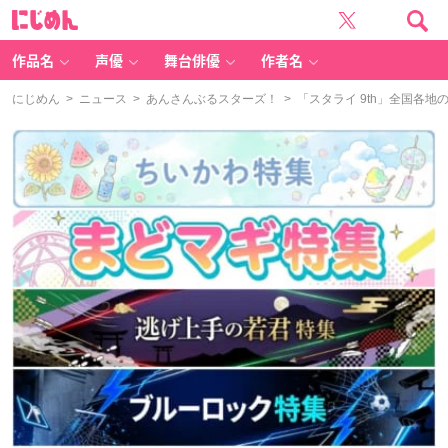
に
じ
め
ん
作品名
声優
舞台俳優
作者名
にじめん
>
ニュース
>
あんさんぶるスターズ！
> 「スタライ 9th」全国各地