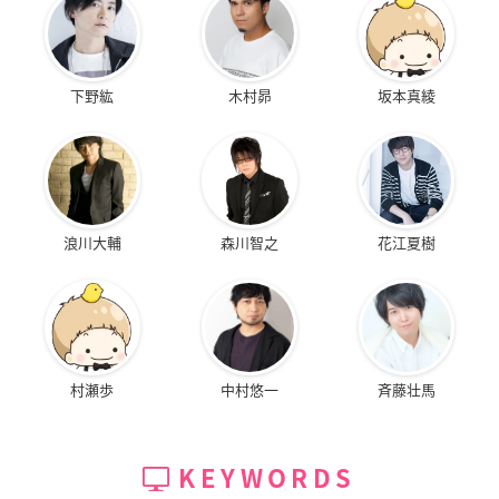
下野紘
木村昴
坂本真綾
浪川大輔
森川智之
花江夏樹
村瀬歩
中村悠一
斉藤壮馬
KEYWORDS