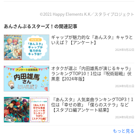
2024年12月21日（土）18:00開演
2024年12月22日（日）16:00開演
©2021 Happy Elements K.K／スタライプロジェクト
あんさんぶるスターズ！の関連記事
【会場】
全国各地の映画館
ギャップが魅力的な『あんスタ』キャラと
いえば？【アンケート】
※映画館は
コチラ
※開場時間は映画館によって異なります。
2024年9月22日
※大阪府では条例により、16歳未満の方は終了時間が19:00を
過ぎる上映には、保護者同伴でないとご入場いただけません。
オタクが選ぶ「内田雄馬が演じるキャラ」
ランキングTOP10！1位は『呪術廻戦』伏
黒恵【2024年版】
【料金】
2024年9月21日
4,500円（税込／全席指定） ★来場者プレゼント：オリジナル
ポストカード
『あんスタ』人気楽曲ランキングTOP3！1
※3歳以上有料／3歳未満で座席をご使用の場合は有料
位は「幸せの歌」「僕らのステラ」など
※プレイガイドでチケットをご購入の際は、チケット代以外に
【スタプロ編アンケート結果】
各種手数料がかかります。
2024年9月20日
※来場者プレゼントは、ご参加される映画館にて
ライブ
・ビュ
もっと見る
ーイング当日に限りお渡しいたします。