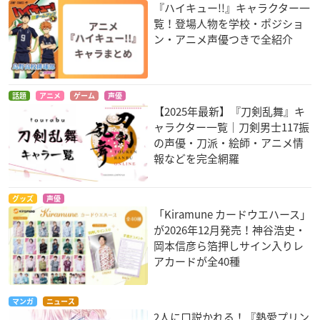
『ハイキュー!!』キャラクター一
覧！登場人物を学校・ポジショ
ン・アニメ声優つきで全紹介
話題
アニメ
ゲーム
声優
【2025年最新】『刀剣乱舞』キ
ャラクター一覧｜刀剣男士117振
の声優・刀派・絵師・アニメ情
報などを完全網羅
グッズ
声優
「Kiramune カードウエハース」
が2026年12月発売！神谷浩史・
岡本信彦ら箔押しサイン入りレ
アカードが全40種
マンガ
ニュース
2人に口説かれる！『熱愛プリン