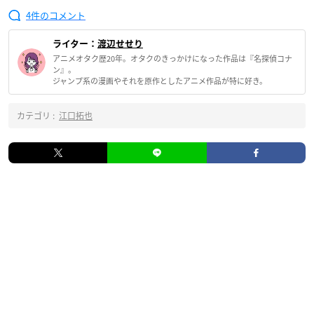
4
ライター：
渡辺せせり
アニメオタク歴20年。オタクのきっかけになった作品は『名探偵コナ
ン』。
ジャンプ系の漫画やそれを原作としたアニメ作品が特に好き。
カテゴリ :
江口拓也