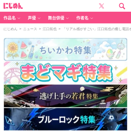
に
じ
め
ん
作品名
声優
舞台俳優
作者名
にじめん
>
ニュース
>
江口拓也
> 「リアル感がすごい」江口拓也の癒し電話