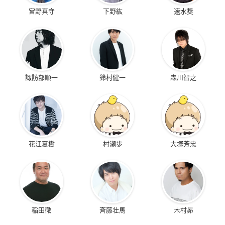
宮野真守
下野紘
速水奨
諏訪部順一
鈴村健一
森川智之
花江夏樹
村瀬歩
大塚芳忠
稲田徹
斉藤壮馬
木村昴