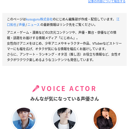
記事の内容について報告する
このページは
kusuguru株式会社
のにじめん編集部が作成・配信しています。
江
口拓也
/
声優
/
ニュース
の最新情報はリンク先をご覧ください。
アニメ・ゲーム・漫画などの2次元コンテンツや、声優・舞台・俳優などの情
報・話題をお届けする情報メディア「にじめん」。
女性向けアニメをはじめ、少年アニメやキャラクター作品、VTuberなどストリー
マーにも幅を広げ、オタクが気になる情報を幅広くお届けしています。
さらに、アンケート・ランキング・オタ活（推し活）お役立ち情報など、女性オ
タクがワクワク楽しめるようなコンテンツも発信しています。
VOICE ACTOR
みんなが気になっている声優さん