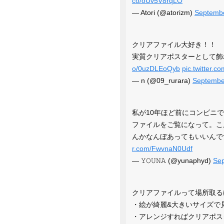
co/oUv5V8rqLO
— Atori (@atorizm)
Septembe
クリアファイル大好き！！
実質クリアポスターとして飾れ
o/0uzDLEoQyb
pic.twitter.
— n (@09_rurara)
Septembe
私が10年ほど前にコンビニ
ファイルをご覧になって。こ
んかなんぼあってもいいん
r.com/FwvnaN0Udf
— 𝚈𝙾𝚄𝙽𝙰 (@yunaphyd)
Sep
クリアファイルって場所取る
・絵が綺麗&大きいサイズで
・アレンジすればクリアポス