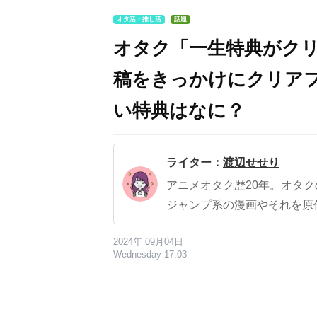
オタ活・推し活
話題
オタク「一生特典がク
稿をきっかけにクリア
い特典はなに？
ライター：
渡辺せせり
アニメオタク歴20年。オタ
ジャンプ系の漫画やそれを原
2024年 09月04日
Wednesday 17:03