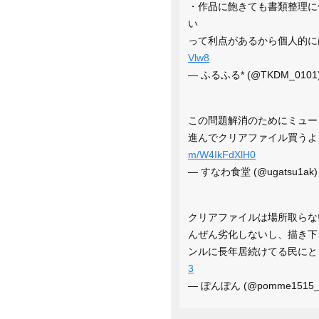
・作品に飽きても書類整理に
い
って利点があるから個人的
Vlw8
— ふるふる* (@TKDM_0101
この問題解消のためにミュー
進んでクリアファイル買う
m/W4IkFdXlH0
— すなわ食堂 (@ugatsu1ak
クリアファイルは場所取らな
んぜん劣化しないし、描き下
ンルに長年居続けてる民に
3
— ぽんぽん (@pomme1515_