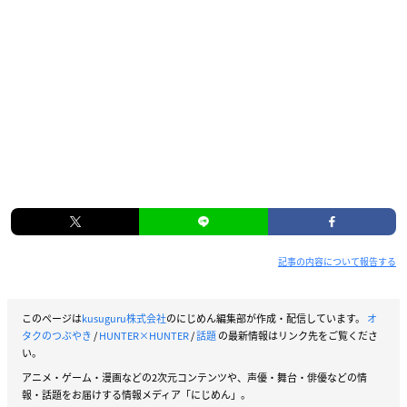
記事の内容について報告する
このページは
kusuguru株式会社
のにじめん編集部が作成・配信しています。
オ
タクのつぶやき
/
HUNTER×HUNTER
/
話題
の最新情報はリンク先をご覧くださ
い。
アニメ・ゲーム・漫画などの2次元コンテンツや、声優・舞台・俳優などの情
報・話題をお届けする情報メディア「にじめん」。