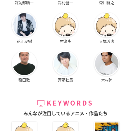
諏訪部順一
鈴村健一
森川智之
花江夏樹
村瀬歩
大塚芳忠
稲田徹
斉藤壮馬
木村昴
KEYWORDS
みんなが注目しているアニメ・作品たち