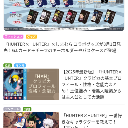
ファッション
グッズ
『HUNTER×HUNTER』×しまむら コラボグッズが8月1日発
売！G.I.カードモチーフのキーホルダーやパスケースが登場
話題
マンガ
【2025年最新版】『HUNTER×
HUNTER』クラピカの基本プロ
フィール・性格・念能力まと
め！王位継承・暗黒大陸編から
は主人公として大活躍
アンケート
話題
「HUNTER×HUNTER」一番好
きなキャラクターを教えて！