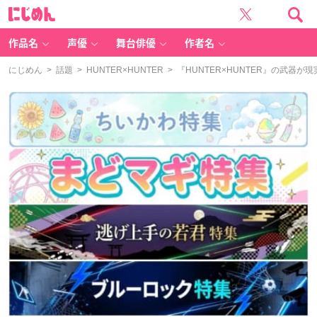
に
じ
め
ん
作品名
声優
舞台俳優
作者名
にじめん
>
話題
>
HUNTER×HUNTER
> 『HUNTER×HUNTER』の武