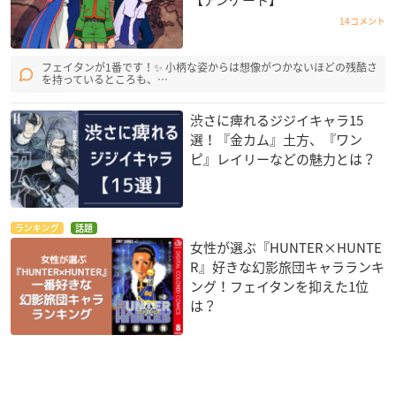
【アンケート】
14コメント
フェイタンが1番です！✨ 小柄な姿からは想像がつかないほどの残酷さ
を持っているところも、…
渋さに痺れるジジイキャラ15
選！『金カム』土方、『ワン
ピ』レイリーなどの魅力とは？
ランキング
話題
女性が選ぶ『HUNTER×HUNTE
R』好きな幻影旅団キャラランキ
ング！フェイタンを抑えた1位
は？