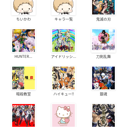
ちいかわ
キャラ一覧
鬼滅の刃
HUNTER...
アイドリッシ...
刀剣乱舞
暗殺教室
ハイキュー!!
銀魂