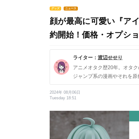
グッズ
ニュース
顔が最高に可愛い『ア
約開始！価格・オプシ
ライター：
渡辺せせり
アニメオタク歴20年。オタ
ジャンプ系の漫画やそれを原
2024年 08月06日
Tuesday 18:51