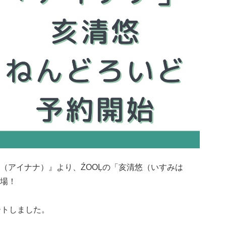
（アイナナ）』より、ŹOOĻの「亥清悠（いすみは
場！
ートしました。