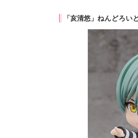
「亥清悠」ねんどろい