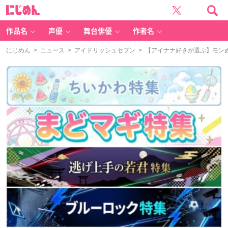
に
じ
め
ん
作品名
声優
舞台俳優
作者名
にじめん
>
ニュース
>
アイドリッシュセブン
> 【アイナナ好きが選ぶ】モン