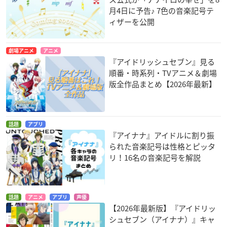
月4日に予告♪ 7色の音楽記号テ
ィザーを公開
劇場アニメ
アニメ
『アイドリッシュセブン』見る
順番・時系列・TVアニメ＆劇場
版全作品まとめ【2026年最新】
話題
アプリ
『アイナナ』アイドルに割り振
られた音楽記号は性格とピッタ
リ！16名の音楽記号を解説
話題
アニメ
アプリ
声優
【2026年最新版】『アイドリッ
シュセブン（アイナナ）』キャ