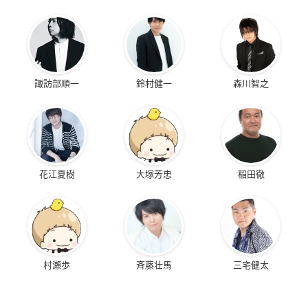
諏訪部順一
鈴村健一
森川智之
花江夏樹
大塚芳忠
稲田徹
村瀬歩
斉藤壮馬
三宅健太