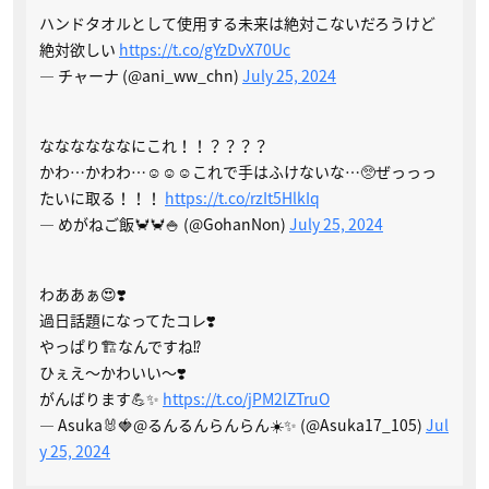
ハンドタオルとして使用する未来は絶対こないだろうけど
絶対欲しい
https://t.co/gYzDvX70Uc
— チャーナ (@ani_ww_chn)
July 25, 2024
ななななななにこれ！！？？？？
かわ…かわわ…☺️☺️☺️これで手はふけないな…🥺ぜっっっ
たいに取る！！！
https://t.co/rzIt5HlkIq
— めがねご飯🦀🦀🍚 (@GohanNon)
July 25, 2024
わああぁ😍❣️
過日話題になってたコレ❣️
やっぱり🏗️なんですね⁉️
ひぇえ〜かわいい〜❣️
がんばります💪✨
https://t.co/jPM2lZTruO
— Asuka🐰🍓@るんるんらんらん☀️✨ (@Asuka17_105)
Jul
y 25, 2024