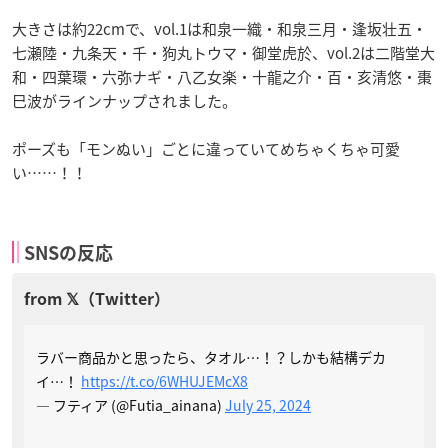
大きさは約22cmで、vol.1は和泉一織・和泉三月・逢坂壮五・
七瀬陸・九条天・千・狗丸トウマ・御堂虎於、vol.2は二階堂大
和・四葉環・六弥ナギ・八乙女楽・十龍之介・百・亥清悠・棗
巳波がラインナップされました。
ポーズも「モンぬい」ごとに違っていてめちゃくちゃ可愛
い……！！
SNSの反応
ラバー商品かと思ったら、タオル…！？しかも結構デカ
イ…！
https://t.co/6WHUJEMcX8
— フティア (@Futia_ainana)
July 25, 2024