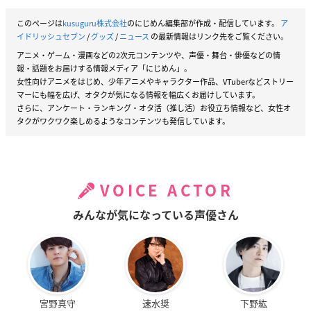
このページは
kusuguru株式会社
のにじめん編集部が作成・配信しています。
ア
イドリッシュセブン
/
グッズ
/
ニュース
の最新情報はリンク先をご覧ください。
アニメ・ゲーム・漫画などの2次元コンテンツや、声優・舞台・俳優などの情
報・話題をお届けする情報メディア「にじめん」。
女性向けアニメをはじめ、少年アニメやキャラクター作品、VTuberなどストリー
マーにも幅を広げ、オタクが気になる情報を幅広くお届けしています。
さらに、アンケート・ランキング・オタ活（推し活）お役立ち情報など、女性オ
タクがワクワク楽しめるようなコンテンツも発信しています。
VOICE ACTOR
みんなが気になっている声優さん
宮野真守
速水奨
下野紘