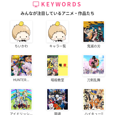
KEYWORDS
みんなが注目しているアニメ・作品たち
ちいかわ
キャラ一覧
鬼滅の刃
HUNTER...
暗殺教室
刀剣乱舞
アイドリッシ...
銀魂
ハイキュー!!