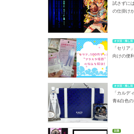
試さずに
の仕掛け
オタ活・推し活
「セリア」
向けの便
オタ活・推し活
「カルディ
青&白色
話題