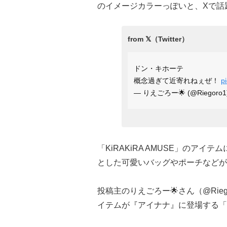
のイメージカラーっぽいと、Xで話
ドン・キホーテ
概念過ぎて近寄れねぇぜ！
p
— りえごろー🌟 (@Riegoro1
「KiRAKiRA AMUSE」のア
とした可愛いバッグやポーチなどが
投稿主のりえごろー🌟さん（@Rieg
イテムが『アイナナ』に登場する「R