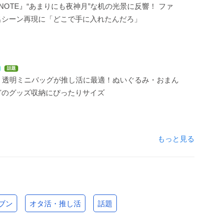
H NOTE』“あまりにも夜神月”な机の光景に反響！ ファ
名シーン再現に「どこで手に入れたんだろ」
話題
N」透明ミニバッグが推し活に最適！ぬいぐるみ・おまん
どのグッズ収納にぴったりサイズ
もっと見る
ブン
オタ活・推し活
話題