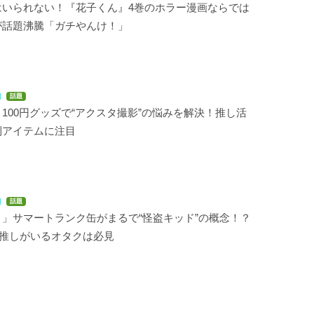
はいられない！『花子くん』4巻のホラー漫画ならでは
が話題沸騰「ガチやんけ！」
話題
100円グッズで“アクスタ撮影”の悩みを解決！推し活
利アイテムに注目
話題
」サマートランク缶がまるで“怪盗キッド”の概念！？
の推しがいるオタクは必見