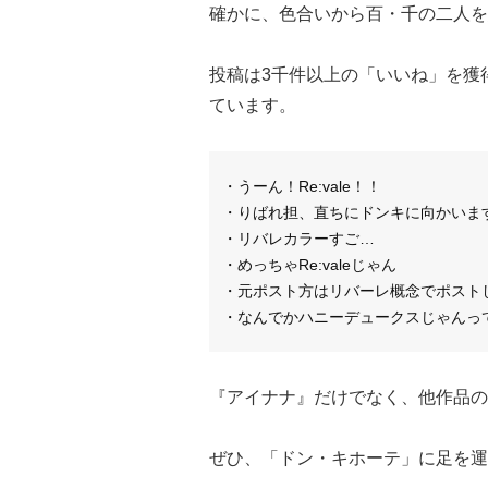
確かに、色合いから百・千の二人を
投稿は3千件以上の「いいね」を獲
ています。
・うーん！Re:vale！！
・りばれ担、直ちにドンキに向かいます
・リバレカラーすご…
・めっちゃRe:valeじゃん
・元ポスト方はリバーレ概念でポスト
・なんでかハニーデュークスじゃんっ
『アイナナ』だけでなく、他作品の
ぜひ、「ドン・キホーテ」に足を運