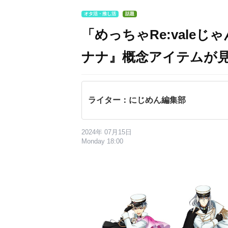
オタ活・推し活
話題
「めっちゃRe:vale
ナナ』概念アイテムが
ライター：にじめん編集部
2024年 07月15日
Monday 18:00