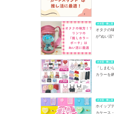
オタ活・推し活
オタクの
が“ぬい活
オタ活・推し活
「しまむ
カラーを
オタ活・推し活
ホイップ
カケース