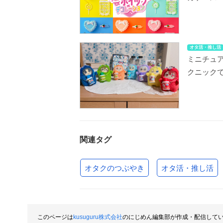
オタ活・推し活
ミニチュ
クニック
関連タグ
オタクのつぶやき
オタ活・推し活
このページは
kusuguru株式会社
のにじめん編集部が作成・配信して