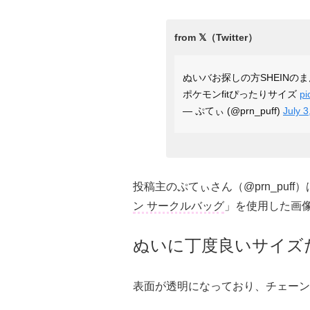
ぬいバお探しの方SHEINの
ポケモンfitぴったりサイズ
pi
— ぷてぃ (@prn_puff)
July 3
投稿主のぷてぃさん（@prn_puff
ン サークルバッグ
」を使用した画
ぬいに丁度良いサイズ
表面が透明になっており、チェーン