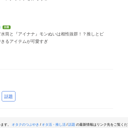
話題
ア水筒と『アイナナ』モンぬいは相性抜群！？推しとピ
できるアイテムが可愛すぎ
話題
います。
オタクのつぶやき
/
オタ活・推し活
/
話題
の最新情報はリンク先をご覧くだ