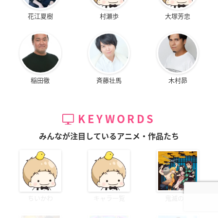
花江夏樹
村瀬歩
大塚芳忠
稲田徹
斉藤壮馬
木村昴
KEYWORDS
みんなが注目しているアニメ・作品たち
ちいかわ
キャラ一覧
鬼滅の刃