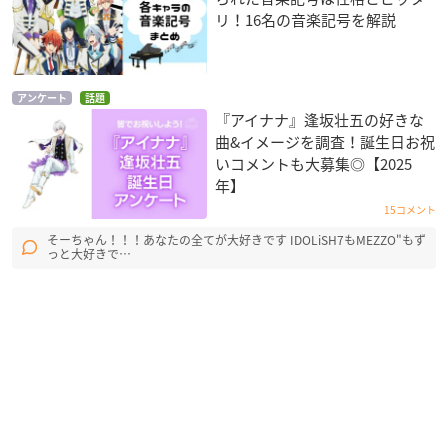
リ！16名の音楽記号を解説
アンケート
話題
『アイナナ』逢坂壮五の好きな
曲&イメージを調査！誕生日お祝
いコメントも大募集◎【2025
年】
15コメント
そーちゃん！！！あなたの全てが大好きです IDOLiSH7もMEZZO"もず
っと大好きで…