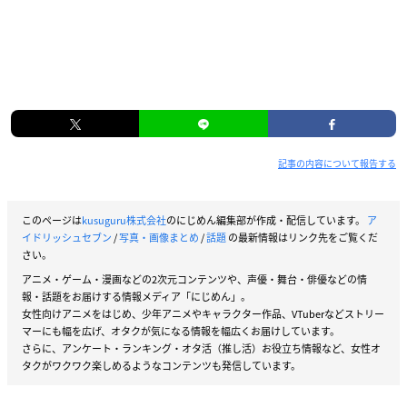
記事の内容について報告する
このページは
kusuguru株式会社
のにじめん編集部が作成・配信しています。
ア
イドリッシュセブン
/
写真・画像まとめ
/
話題
の最新情報はリンク先をご覧くだ
さい。
アニメ・ゲーム・漫画などの2次元コンテンツや、声優・舞台・俳優などの情
報・話題をお届けする情報メディア「にじめん」。
女性向けアニメをはじめ、少年アニメやキャラクター作品、VTuberなどストリー
マーにも幅を広げ、オタクが気になる情報を幅広くお届けしています。
さらに、アンケート・ランキング・オタ活（推し活）お役立ち情報など、女性オ
タクがワクワク楽しめるようなコンテンツも発信しています。