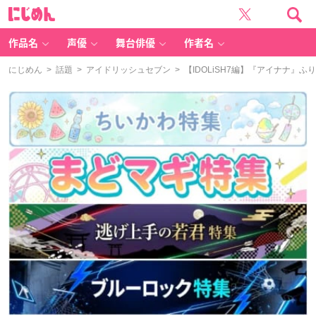
に
じ
め
ん
作品名
声優
舞台俳優
作者名
にじめん
>
話題
>
アイドリッシュセブン
> 【IDOLiSH7編】『アイナナ