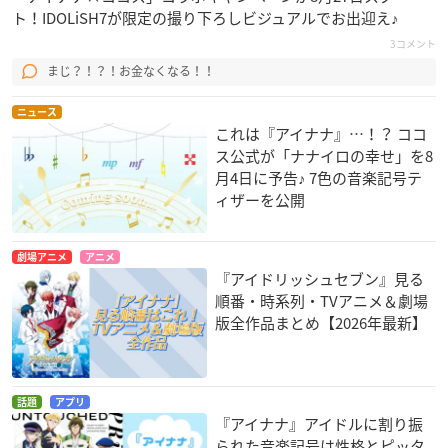
ト！IDOLiSH7が限定の撮り下ろしビジュアルでお出迎え♪
3コメント
まじ？！？！お金なくなる！！
ニュース
これは『アイナナ』…！？ ココ
ス公式が「ナナイロの幸せ」を8
月4日に予告♪ 7色の音楽記号テ
ィザーを公開
劇場アニメ
アニメ
『アイドリッシュセブン』見る
順番・時系列・TVアニメ＆劇場
版全作品まとめ【2026年最新】
話題
アプリ
『アイナナ』アイドルに割り振
られた音楽記号は性格とピッタ