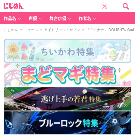
に
じ
め
ん
作品名
声優
舞台俳優
作者名
にじめん
>
ニュース
>
アイドリッシュセブン
> 『アイナナ』IDOLiSH7