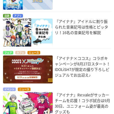
話題
アプリ
『アイナナ』アイドルに割り振
られた音楽記号は性格とピッタ
リ！16名の音楽記号を解説
フェア
カフェ
ニュース
「アイナナ×ココス」コラボキ
ャンペーンが8月27日スタート！
IDOLiSH7が限定の撮り下ろしビ
ジュアルでお出迎え♪
イベント
ニュース
『アイナナ』Re:valeがサッカー
チームを応援！コラボ試合は9月
30日、ユニフォーム姿が最高の
グッズも