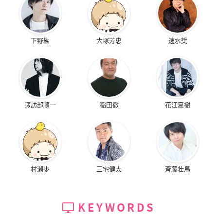
下野紘
大塚芳忠
速水奨
諏訪部順一
稲田徹
花江夏樹
村瀬歩
三宅健太
斉藤壮馬
KEYWORDS