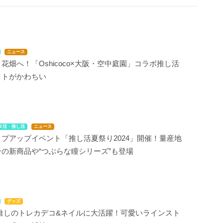
ニュース
花畑へ！「Oshicoco×大阪・空中庭園」コラボ推し活
ットがかわちい
タ活・推し活
ニュース
プアップイベント「推し活夏祭り2024」開催！量産地
の新商品や“つぶらな瞳シリーズ”も登場
グッズ
a」推しのトレカデコ&ネイルに大活躍！可愛いラインスト