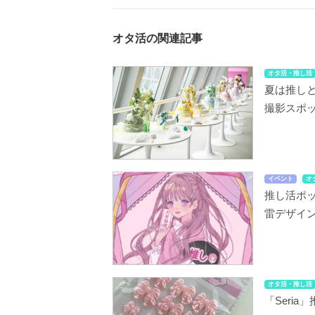
オタ活の関連記事
オタ活・推し活
夏は推しと
撮影スポ
イベント
オ
推し活ポッ
雷デザイン
オタ活・推し活
「Seri