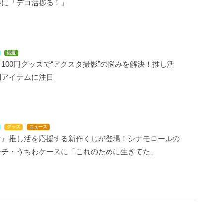
ルに「デコ活捗る！」
話題
100円グッズで“アクスタ撮影”の悩みを解決！推し活
利アイテムに注目
グッズ
ニュース
オ』推し活を応援する新作くじが登場！シナモロールの
ーチ・うちわケースに「これのために生きてた」