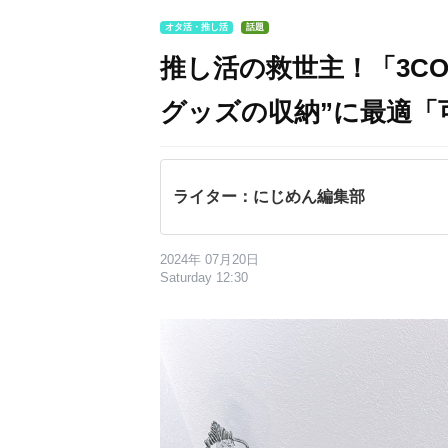
オタ活・推し活
話題
推し活の救世主！「3CO
グッズの収納”に最適「
ライター：にじめん編集部
2024年 07月20日
Saturday 12:30