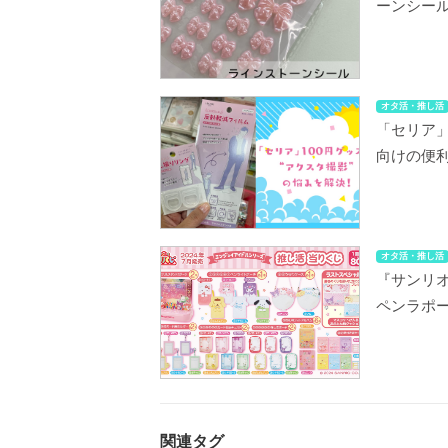
ーンシー
オタ活・推し活
「セリア」
向けの便
オタ活・推し活
『サンリ
ペンラポ
関連タグ