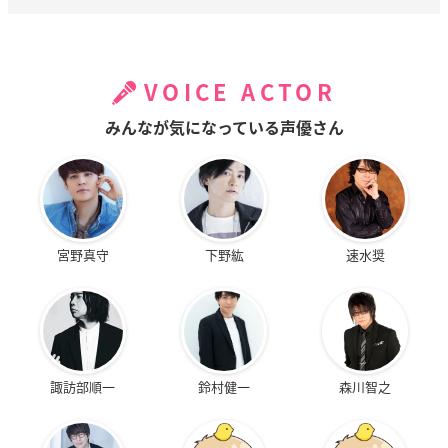
VOICE ACTOR
みんなが気になっている声優さん
宮野真守
下野紘
速水奨
諏訪部順一
鈴村健一
森川智之