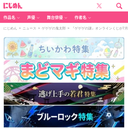
に
じ
め
ん
作品名
声優
舞台俳優
作者名
にじめん
>
ニュース
>
ゲゲゲの鬼太郎
> 『ゲゲゲの謎』オンラインくじが7