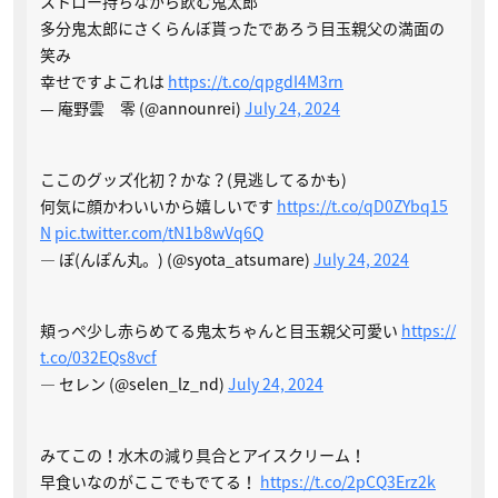
ストロー持ちながら飲む鬼太郎
多分鬼太郎にさくらんぼ貰ったであろう目玉親父の満面の
笑み
幸せですよこれは
https://t.co/qpgdI4M3rn
— 庵野雲 零 (@announrei)
July 24, 2024
ここのグッズ化初？かな？(見逃してるかも)
何気に顔かわいいから嬉しいです
https://t.co/qD0ZYbq15
N
pic.twitter.com/tN1b8wVq6Q
— ぽ(んぽん丸。) (@syota_atsumare)
July 24, 2024
頬っぺ少し赤らめてる鬼太ちゃんと目玉親父可愛い
https://
t.co/032EQs8vcf
— セレン (@selen_lz_nd)
July 24, 2024
みてこの！水木の減り具合とアイスクリーム！
早食いなのがここでもでてる！
https://t.co/2pCQ3Erz2k