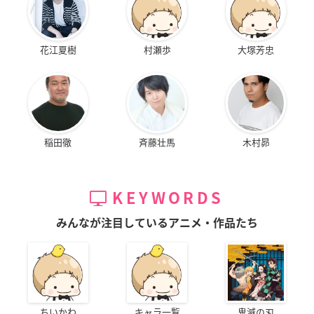
花江夏樹
村瀬歩
大塚芳忠
稲田徹
斉藤壮馬
木村昴
KEYWORDS
みんなが注目しているアニメ・作品たち
ちいかわ
キャラ一覧
鬼滅の刃