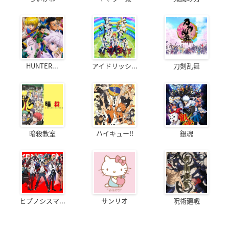
HUNTER...
アイドリッシ...
刀剣乱舞
暗殺教室
ハイキュー!!
銀魂
ヒプノシスマ...
サンリオ
呪術廻戦