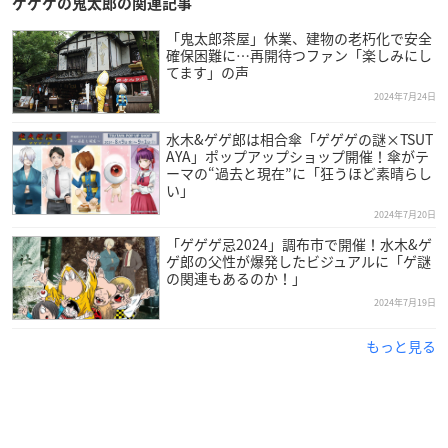
ゲゲゲの鬼太郎の関連記事
「鬼太郎茶屋」休業、建物の老朽化で安全
確保困難に…再開待つファン「楽しみにし
てます」の声
2024年7月24日
水木&ゲゲ郎は相合傘「ゲゲゲの謎×TSUT
AYA」ポップアップショップ開催！傘がテ
ーマの“過去と現在”に「狂うほど素晴らし
い」
2024年7月20日
「ゲゲゲ忌2024」調布市で開催！水木&ゲ
ゲ郎の父性が爆発したビジュアルに「ゲ謎
の関連もあるのか！」
2024年7月19日
もっと見る