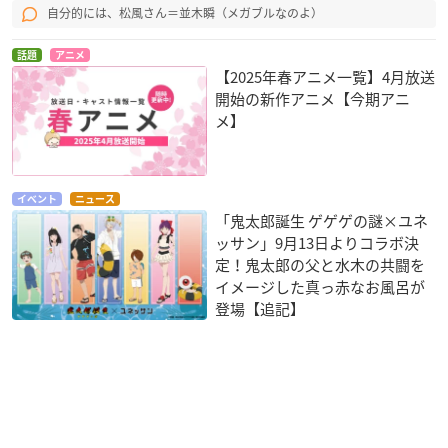
自分的には、松風さん＝並木瞬（メガブルなのよ）
話題
アニメ
【2025年春アニメ一覧】4月放送
開始の新作アニメ【今期アニ
メ】
イベント
ニュース
「鬼太郎誕生 ゲゲゲの謎×ユネ
ッサン」9月13日よりコラボ決
定！鬼太郎の父と水木の共闘を
イメージした真っ赤なお風呂が
登場【追記】