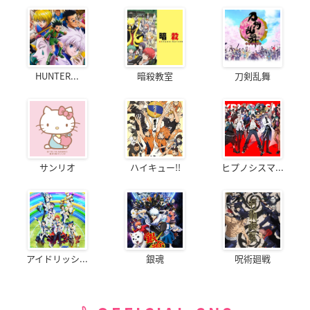
HUNTER...
暗殺教室
刀剣乱舞
サンリオ
ハイキュー!!
ヒプノシスマ...
アイドリッシ...
銀魂
呪術廻戦