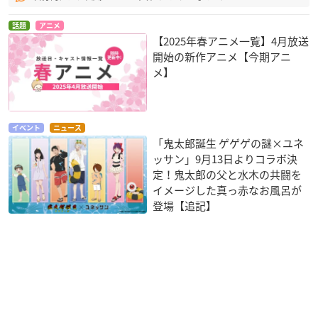
話題
アニメ
【2025年春アニメ一覧】4月放送
開始の新作アニメ【今期アニ
メ】
イベント
ニュース
「鬼太郎誕生 ゲゲゲの謎×ユネ
ッサン」9月13日よりコラボ決
定！鬼太郎の父と水木の共闘を
イメージした真っ赤なお風呂が
登場【追記】