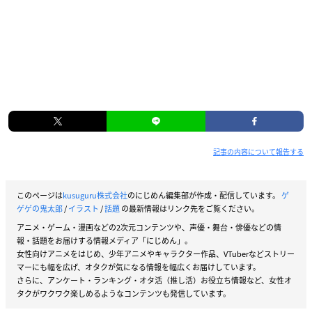
記事の内容について報告する
このページは
kusuguru株式会社
のにじめん編集部が作成・配信しています。
ゲ
ゲゲの鬼太郎
/
イラスト
/
話題
の最新情報はリンク先をご覧ください。
アニメ・ゲーム・漫画などの2次元コンテンツや、声優・舞台・俳優などの情
報・話題をお届けする情報メディア「にじめん」。
女性向けアニメをはじめ、少年アニメやキャラクター作品、VTuberなどストリー
マーにも幅を広げ、オタクが気になる情報を幅広くお届けしています。
さらに、アンケート・ランキング・オタ活（推し活）お役立ち情報など、女性オ
タクがワクワク楽しめるようなコンテンツも発信しています。