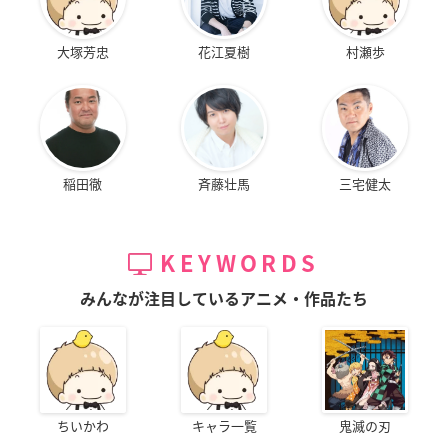
大塚芳忠
花江夏樹
村瀬歩
稲田徹
斉藤壮馬
三宅健太
KEYWORDS
みんなが注目しているアニメ・作品たち
ちいかわ
キャラ一覧
鬼滅の刃