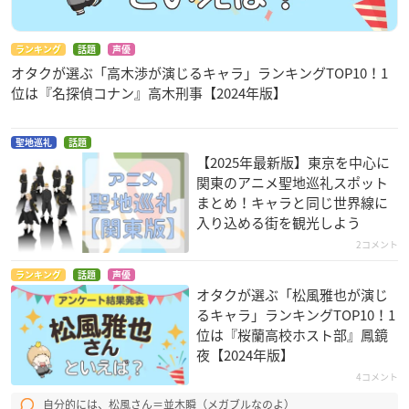
ランキング
話題
声優
オタクが選ぶ「高木渉が演じるキャラ」ランキングTOP10！1
位は『名探偵コナン』高木刑事【2024年版】
聖地巡礼
話題
【2025年最新版】東京を中心に
関東のアニメ聖地巡礼スポット
まとめ！キャラと同じ世界線に
入り込める街を観光しよう
2コメント
ランキング
話題
声優
オタクが選ぶ「松風雅也が演じ
るキャラ」ランキングTOP10！1
位は『桜蘭高校ホスト部』鳳鏡
夜【2024年版】
4コメント
自分的には、松風さん＝並木瞬（メガブルなのよ）