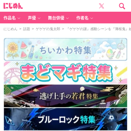
に
じ
め
ん
作品名
声優
舞台俳優
作者名
にじめん
>
話題
>
ゲゲゲの鬼太郎
> 『ゲゲゲの謎』感動シーンを『薄桜鬼』