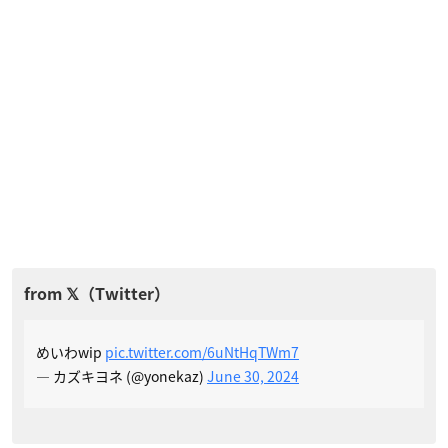
めいわwip
pic.twitter.com/6uNtHqTWm7
— カズキヨネ (@yonekaz)
June 30, 2024