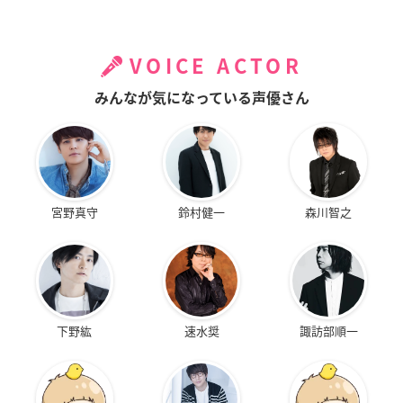
VOICE ACTOR
みんなが気になっている声優さん
宮野真守
鈴村健一
森川智之
下野紘
速水奨
諏訪部順一