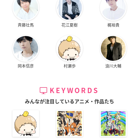
斉藤壮馬
花江夏樹
梶裕貴
岡本信彦
村瀬歩
浪川大輔
KEYWORDS
みんなが注目しているアニメ・作品たち