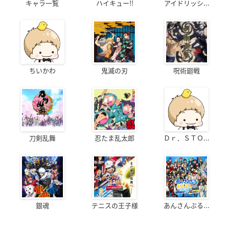
キャラ一覧
ハイキュー!!
アイドリッシ...
ちいかわ
鬼滅の刃
呪術廻戦
刀剣乱舞
忍たま乱太郎
Ｄｒ．ＳＴＯ...
銀魂
テニスの王子様
あんさんぶる...