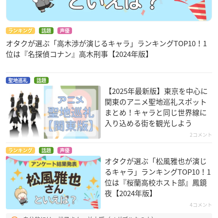
ランキング
話題
声優
オタクが選ぶ「高木渉が演じるキャラ」ランキングTOP10！1
位は『名探偵コナン』高木刑事【2024年版】
聖地巡礼
話題
【2025年最新版】東京を中心に
関東のアニメ聖地巡礼スポット
まとめ！キャラと同じ世界線に
入り込める街を観光しよう
2コメント
ランキング
話題
声優
オタクが選ぶ「松風雅也が演じ
るキャラ」ランキングTOP10！1
位は『桜蘭高校ホスト部』鳳鏡
夜【2024年版】
4コメント