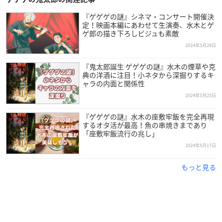
『ゲゲゲの謎』シネマ・コンサート開催決
定！映画本編にあわせて生演奏、水木とゲ
ゲ郎の描き下ろしビジュも素敵
2024年5月28日
『鬼太郎誕生 ゲゲゲの謎』水木の煙草や克
典の洋酒に注目！小ネタから深掘りするキ
ャラの内面と関係性
2024年5月25日
『ゲゲゲの謎』水木の座敷牢飯を完全再現
するオタ活が最高！魚の串焼きまであり
「座敷牢飯流行の兆し」
2024年5月17日
もっと見る