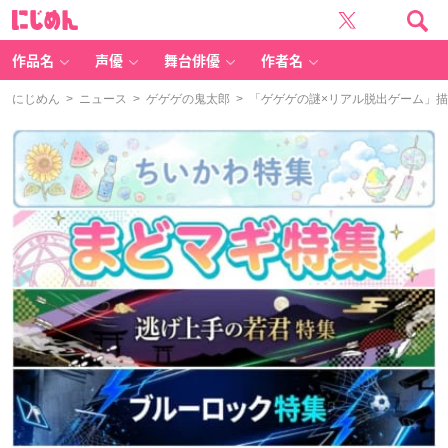
に
じ
め
ん
作品名
声優
舞台俳優
作者名
にじめん
>
ニュース
>
ゲゲゲの鬼太郎
> 「ゲゲゲの謎×リアル脱出ゲーム」