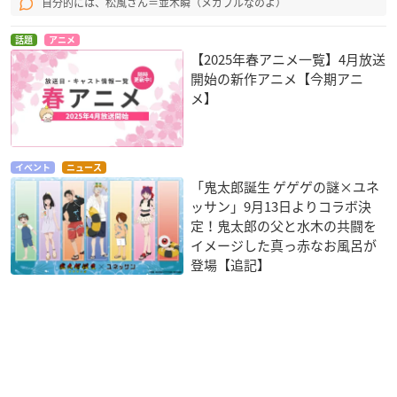
自分的には、松風さん＝並木瞬（メガブルなのよ）
話題
アニメ
【2025年春アニメ一覧】4月放送
開始の新作アニメ【今期アニ
メ】
イベント
ニュース
「鬼太郎誕生 ゲゲゲの謎×ユネ
ッサン」9月13日よりコラボ決
定！鬼太郎の父と水木の共闘を
イメージした真っ赤なお風呂が
登場【追記】