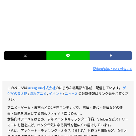
記事の内容について報告する
このページは
kusuguru株式会社
のにじめん編集部が作成・配信しています。
ゲ
ゲゲの鬼太郎
/
劇場アニメ
/
イベント
/
ニュース
の最新情報はリンク先をご覧くだ
さい。
アニメ・ゲーム・漫画などの2次元コンテンツや、声優・舞台・俳優などの情
報・話題をお届けする情報メディア「にじめん」。
女性向けアニメをはじめ、少年アニメやキャラクター作品、VTuberなどストリー
マーにも幅を広げ、オタクが気になる情報を幅広くお届けしています。
さらに、アンケート・ランキング・オタ活（推し活）お役立ち情報など、女性オ