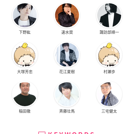
下野紘
速水奨
諏訪部順一
大塚芳忠
花江夏樹
村瀬歩
稲田徹
斉藤壮馬
三宅健太