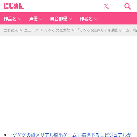
「ゲ
に
ゲ
じ
ゲ
め
の
ん
謎
×
作品名
声優
舞台俳優
作者名
リ
ア
ル
脱
にじめん
>
ニュース
>
ゲゲゲの鬼太郎
>
「ゲゲゲの謎×リアル脱出ゲーム」
出
ゲ
ー
ム」
-
ア
ニ
メ
情
報
サ
イ
ト
に
じ
め
ん
「ゲゲゲの謎×リアル脱出ゲーム」描き下ろしビジュアルが
<