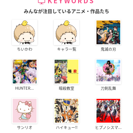
KEYWORDS
みんなが注目しているアニメ・作品たち
ちいかわ
キャラ一覧
鬼滅の刃
HUNTER...
暗殺教室
刀剣乱舞
サンリオ
ハイキュー!!
ヒプノシスマ...