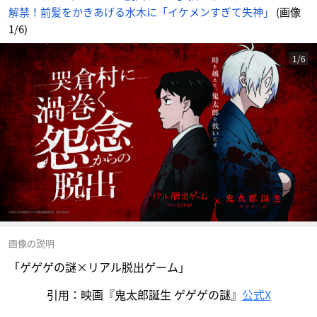
解禁！前髪をかきあげる水木に「イケメンすぎて失神」
(画像
1/6)
1/6
画像の説明
「ゲゲゲの謎×リアル脱出ゲーム」
引用：映画『鬼太郎誕生 ゲゲゲの謎』
公式X