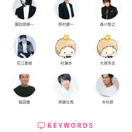
諏訪部順一
鈴村健一
森川智之
花江夏樹
村瀬歩
大塚芳忠
稲田徹
斉藤壮馬
木村昴
KEYWORDS