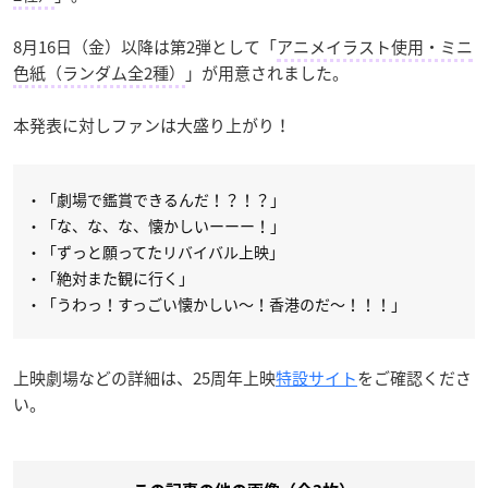
8月16日（金）以降は第2弾として「
アニメイラスト使用・ミニ
色紙（ランダム全2種）
」が用意されました。
本発表に対しファンは大盛り上がり！
・「劇場で鑑賞できるんだ！？！？」
・「な、な、な、懐かしいーーー！」
・「ずっと願ってたリバイバル上映」
・「絶対また観に行く」
・「うわっ！すっごい懐かしい〜！香港のだ〜！！！」
上映劇場などの詳細は、25周年上映
特設サイト
をご確認くださ
い。