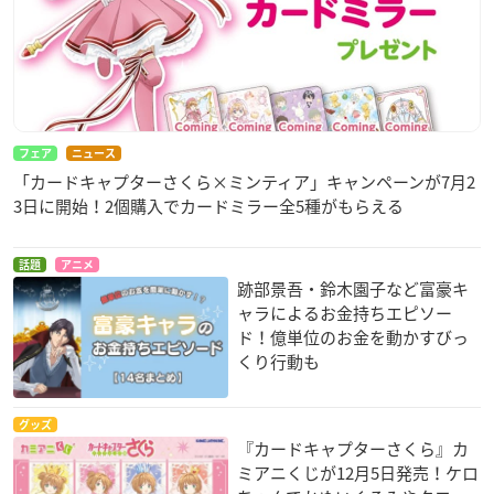
フェア
ニュース
「カードキャプターさくら×ミンティア」キャンペーンが7月2
3日に開始！2個購入でカードミラー全5種がもらえる
話題
アニメ
跡部景吾・鈴木園子など富豪キ
ャラによるお金持ちエピソー
ド！億単位のお金を動かすびっ
くり行動も
グッズ
『カードキャプターさくら』カ
ミアニくじが12月5日発売！ケロ