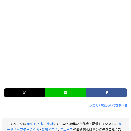
記事の内容について報告する
このページは
kusuguru株式会社
のにじめん編集部が作成・配信しています。
カ
ードキャプターさくら
/
劇場アニメ
/
ニュース
の最新情報はリンク先をご覧くだ