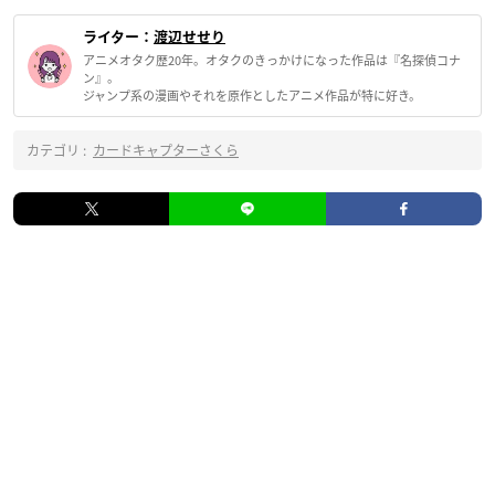
ライター：
渡辺せせり
アニメオタク歴20年。オタクのきっかけになった作品は『名探偵コナ
ン』。
ジャンプ系の漫画やそれを原作としたアニメ作品が特に好き。
カテゴリ :
カードキャプターさくら