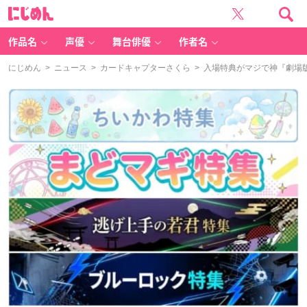
に
じ
め
ん
作品名
声優
舞台俳優
作者名
にじめん
>
ニュース
>
カードキャプターさくら
> 入場特典がマジで神『劇場版