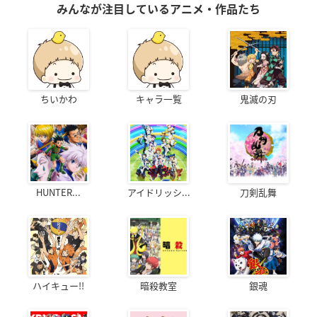
みんなが注目しているアニメ・作品たち
ちいかわ
キャラ一覧
鬼滅の刃
HUNTER...
アイドリッシ...
刀剣乱舞
ハイキュー!!
暗殺教室
銀魂