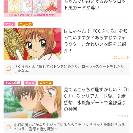
ちゃんでかぬいぐるみやタロッ
ト風カードが尊い
アニメ
ニュース
はにゃ〜ん！『CCさくら』を知
っていますか？あらすじやキャ
ラクター、かわいい衣装をご紹
介！
20コメント
さくらちゃんに憧れてバトンを始めたり、ローラースケートをしたり
したなぁ。
アニメ感想
アニメ
ニュース
見てるこっちが恥ずかしい？『C
Cさくら クリアカード編』９話
感想 水族館デートで全部盛り
の神回
3コメント
小狼の魔力がかなり上がっているからこそ さくらちゃんを助けられる
という。 香港で絶対特別…