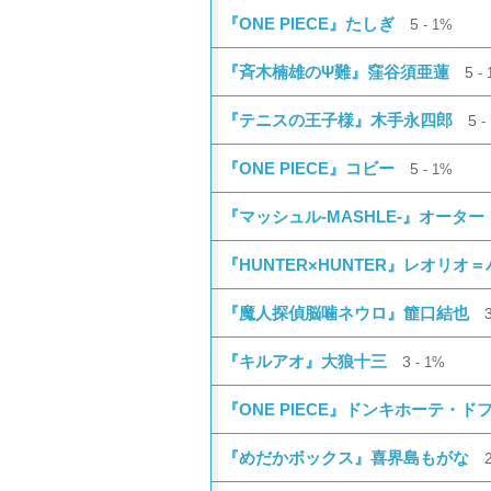
『ONE PIECE』たしぎ
5
1%
『斉木楠雄のΨ難』窪谷須亜蓮
5
『テニスの王子様』木手永四郎
5
『ONE PIECE』コビー
5
1%
『マッシュル-MASHLE-』オータ
『HUNTER×HUNTER』レオリオ
『魔人探偵脳噛ネウロ』篚口結也
『キルアオ』大狼十三
3
1%
『ONE PIECE』ドンキホーテ・ド
『めだかボックス』喜界島もがな