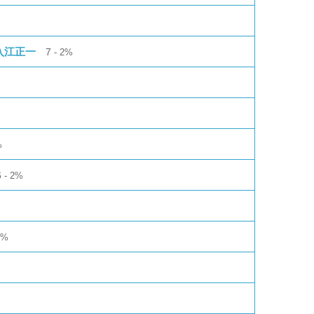
入江正一
7
2%
%
6
2%
1%