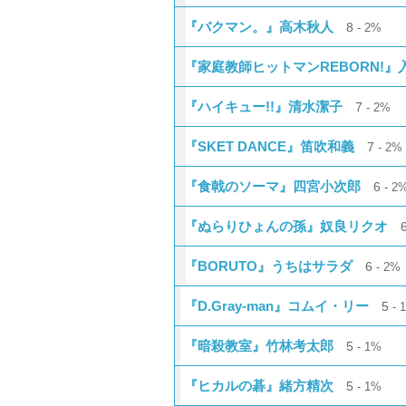
『バクマン。』高木秋人
8
2%
『家庭教師ヒットマンREBORN!』
『ハイキュー!!』清水潔子
7
2%
『SKET DANCE』笛吹和義
7
2%
『食戟のソーマ』四宮小次郎
6
2
『ぬらりひょんの孫』奴良リクオ
『BORUTO』うちはサラダ
6
2%
『D.Gray-man』コムイ・リー
5
『暗殺教室』竹林考太郎
5
1%
『ヒカルの碁』緒方精次
5
1%