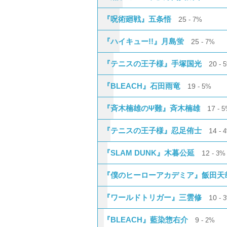
『呪術廻戦』五条悟
25
7%
『ハイキュー!!』月島蛍
25
7%
『テニスの王子様』手塚国光
20
『BLEACH』石田雨竜
19
5%
『斉木楠雄のΨ難』斉木楠雄
17
5
『テニスの王子様』忍足侑士
14
『SLAM DUNK』木暮公延
12
3%
『僕のヒーローアカデミア』飯田天
『ワールドトリガー』三雲修
10
『BLEACH』藍染惣右介
9
2%