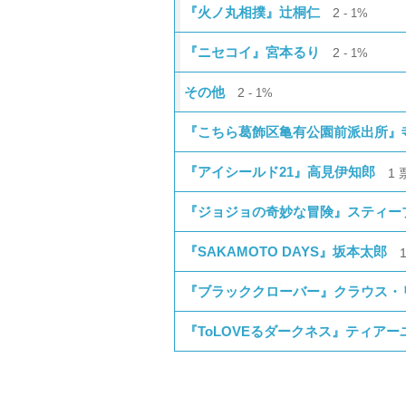
『火ノ丸相撲』辻桐仁
2
1%
『ニセコイ』宮本るり
2
1%
その他
2
1%
『こちら葛飾区亀有公園前派出所』
『アイシールド21』高見伊知郎
1
『ジョジョの奇妙な冒険』スティー
『SAKAMOTO DAYS』坂本太郎
『ブラッククローバー』クラウス・
『ToLOVEるダークネス』ティア