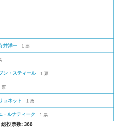
寺井洋一
1
票
票
ブン・スティール
1
票
1
票
リュネット
1
票
ーユ・ルナティーク
1
票
総投票数: 366