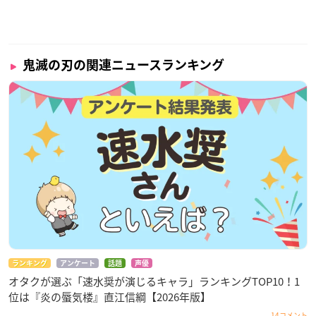
鬼滅の刃の関連ニュースランキング
ランキング
アンケート
話題
声優
オタクが選ぶ「速水奨が演じるキャラ」ランキングTOP10！1
位は『炎の蜃気楼』直江信綱【2026年版】
14コメント