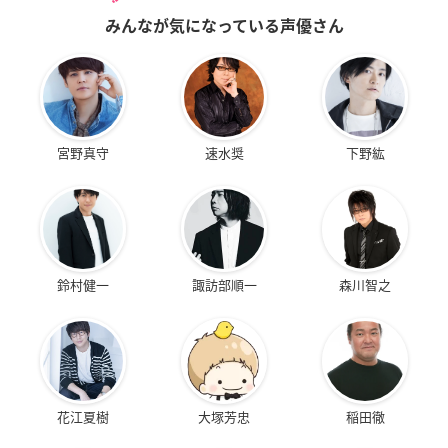
みんなが気になっている声優さん
宮野真守
速水奨
下野紘
鈴村健一
諏訪部順一
森川智之
花江夏樹
大塚芳忠
稲田徹