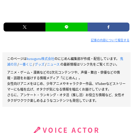
記事の内容について報告する
このページは
kusuguru株式会社
のにじめん編集部が作成・配信しています。
鬼
滅の刃
/
一番くじ
/
グッズ
/
ニュース
の最新情報はリンク先をご覧ください。
アニメ・ゲーム・漫画などの2次元コンテンツや、声優・舞台・俳優などの情
報・話題をお届けする情報メディア「にじめん」。
女性向けアニメをはじめ、少年アニメやキャラクター作品、VTuberなどストリー
マーにも幅を広げ、オタクが気になる情報を幅広くお届けしています。
さらに、アンケート・ランキング・オタ活（推し活）お役立ち情報など、女性オ
タクがワクワク楽しめるようなコンテンツも発信しています。
VOICE ACTOR