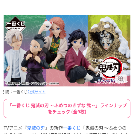
引用：一番くじ
公式サイト
「一番くじ 鬼滅の刃 ～ふめつのきずな 弐～」ラインナップ
をチェック (全9枚)
TVアニメ『
鬼滅の刃
』の新作
一番くじ
「鬼滅の刃 ～ふめつの