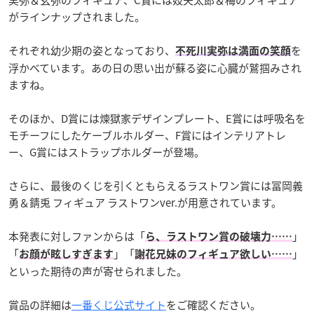
がラインナップされました。
それぞれ幼少期の姿となっており、
を
不死川実弥は満面の笑顔
浮かべています。あの日の思い出が蘇る姿に心臓が鷲掴みされ
ますね。
そのほか、D賞には煉獄家デザインプレート、E賞には呼吸名を
モチーフにしたケーブルホルダー、F賞にはインテリアトレ
ー、G賞にはストラップホルダーが登場。
さらに、最後のくじを引くともらえるラストワン賞には冨岡義
勇＆錆兎 フィギュア ラストワンver.が用意されています。
本発表に対しファンからは「
」
ら、ラストワン賞の破壊力……
「
」「
」
お顔が眩しすぎます
謝花兄妹のフィギュア欲しい……
といった期待の声が寄せられました。
賞品の詳細は
一番くじ
公式サイト
をご確認ください。