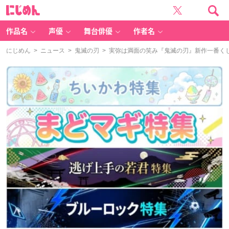
に
じ
め
ん
作品名
声優
舞台俳優
作者名
にじめん
>
ニュース
>
鬼滅の刃
> 実弥は満面の笑み『鬼滅の刃』新作一番くじ