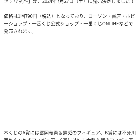
きずな 弐～」が、2024年7月27日（土）に発売決定しました！
価格は1回790円（税込）となっており、ローソン・書店・ホビ
ーショップ・一番くじ公式ショップ・一番くじONLINEなどで
発売されます。
本くじのA賞には冨岡義勇＆錆兎のフィギュア、B賞には不死川
実弥＆玄弥のフィギュア、C賞には妓夫太郎＆梅のフィギュア