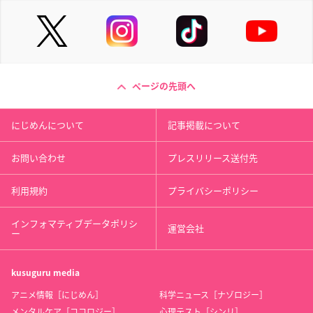
ページの先頭へ
にじめんについて
記事掲載について
お問い合わせ
プレスリリース送付先
利用規約
プライバシーポリシー
インフォマティブデータポリシ
運営会社
ー
kusuguru
media
アニメ情報［にじめん］
科学ニュース［ナゾロジー］
メンタルケア［ココロジー］
心理テスト［シンリ］