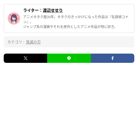
ライター：
渡辺せせり
アニメオタク歴20年。オタクのきっかけになった作品は『名探偵コナ
ン』。
ジャンプ系の漫画やそれを原作としたアニメ作品が特に好き。
カテゴリ :
鬼滅の刃