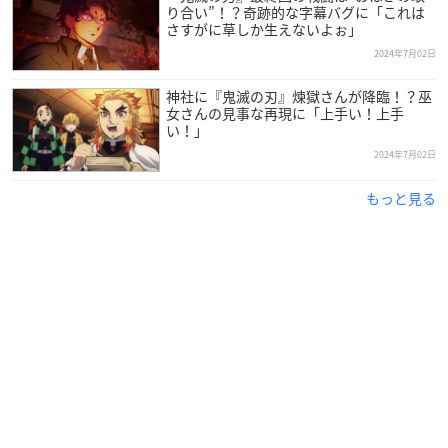
り合い”！？奇跡的な字幕バグに「これは
さすがに草しか生えないよぉ」
2024年7月02日
神社に『鬼滅の刃』煉獄さんが降臨！？巫
女さんの見事な再現に「上手い！上手
い！」
2024年7月02日
もっと見る