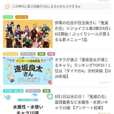
この時代に直江信綱が1位になるのおもろすぎるw
フェア
ニュース
伊黒の右目が目玉焼きに『鬼滅
の刃』×ジョイフル第3弾が8月1
8日開始！ぷっくりシールが貰え
る＆新メニュー7品
ランキング
アンケート
話題
声優
オタクが選ぶ「逢坂良太が演じ
るキャラ」ランキングTOP10！1
位は『ダイヤのA』沢村栄純【20
26年版】
2コメント
オタ活・推し活
アンケート
話題
8月1日は水の日！『鬼滅の刃』
冨岡義勇など水属性・水使いキ
ャラ10選 【アンケート結果】
15コメント