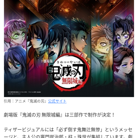
引用：アニメ『鬼滅の刃』
公式サイト
劇場版『鬼滅の刃 無限城編』は三部作で制作が決定！
ティザービジュアルには「必ず倒す鬼舞辻無惨」というメッセ
ージと、主人公の竈門炭治郎・柱・珠世が集結しています。劇