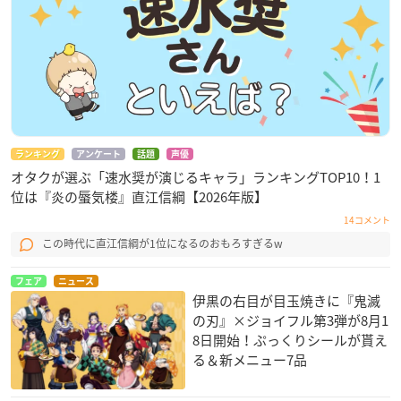
ランキング
アンケート
話題
声優
オタクが選ぶ「速水奨が演じるキャラ」ランキングTOP10！1
位は『炎の蜃気楼』直江信綱【2026年版】
14コメント
この時代に直江信綱が1位になるのおもろすぎるw
フェア
ニュース
伊黒の右目が目玉焼きに『鬼滅
の刃』×ジョイフル第3弾が8月1
8日開始！ぷっくりシールが貰え
る＆新メニュー7品