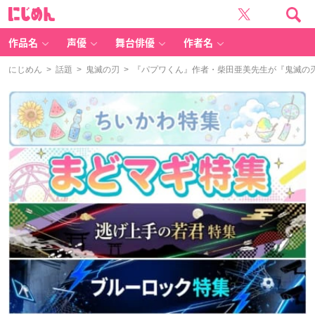
に
じ
め
ん
作品名
声優
舞台俳優
作者名
にじめん
>
話題
>
鬼滅の刃
> 『パプワくん』作者・柴田亜美先生が『鬼滅の