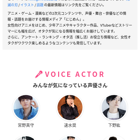
滅の刃
/
イラスト
/
話題
の最新情報はリンク先をご覧ください。
アニメ・ゲーム・漫画などの2次元コンテンツや、声優・舞台・俳優などの情
報・話題をお届けする情報メディア「にじめん」。
女性向けアニメをはじめ、少年アニメやキャラクター作品、VTuberなどストリー
マーにも幅を広げ、オタクが気になる情報を幅広くお届けしています。
さらに、アンケート・ランキング・オタ活（推し活）お役立ち情報など、女性オ
タクがワクワク楽しめるようなコンテンツも発信しています。
VOICE ACTOR
みんなが気になっている声優さん
宮野真守
速水奨
下野紘