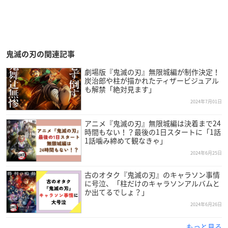
鬼滅の刃の関連記事
劇場版『鬼滅の刃』無限城編が制作決定！
炭治郎や柱が描かれたティザービジュアル
も解禁「絶対見ます」
2024年7月01日
アニメ『鬼滅の刃』無限城編は決着まで24
時間もない！？最後の1日スタートに「1話
1話噛み締めて観なきゃ」
2024年6月25日
古のオタク『鬼滅の刃』のキャラソン事情
に号泣、「柱だけのキャラソンアルバムと
か出てるでしょ？」
2024年6月26日
もっと見る