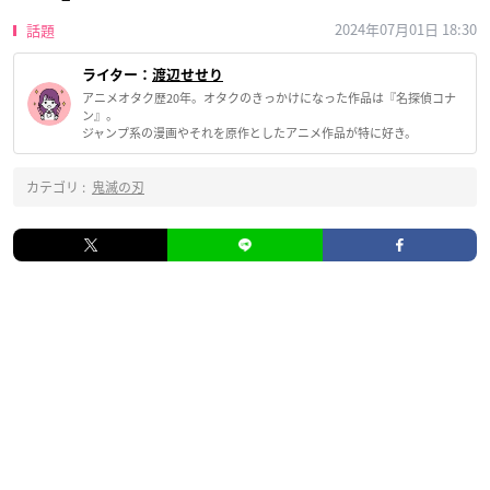
2024年07月01日 18:30
話題
ライター：
渡辺せせり
アニメオタク歴20年。オタクのきっかけになった作品は『名探偵コナ
ン』。
ジャンプ系の漫画やそれを原作としたアニメ作品が特に好き。
カテゴリ :
鬼滅の刃