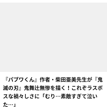
『パプワくん』作者・柴田亜美先生が『鬼
滅の刃』鬼舞辻無惨を描く！これぞラスボ
スな禍々しさに「むり…素敵すぎて泣い
た…」