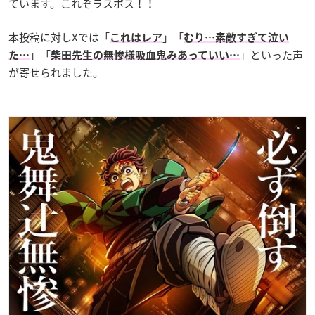
ています。これぞラスボス！！
本投稿に対しXでは「
」「
これはレア
むり…素敵すぎて泣い
」「
」といった声
た…
柴田先生の無惨様吸血鬼みあっていい…
が寄せられました。