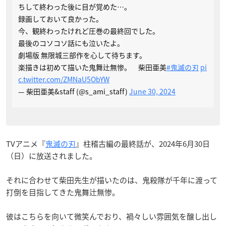
ちして終わった後に目が覚めた…。
録画しておいて良かった。
今、観終わったけれど圧巻の最終回でした。
最後のコソコソ話にも泣いたよ。
劇場版 無限城三部作を心して待ちます。
楽描きは初めて描いた鬼舞辻無惨。 柴田亜美
#鬼滅の刃
pi
c.twitter.com/ZMNaU5ObYW
— 柴田亜美&staff (@s_ami_staff)
June 30, 2024
TVアニメ『
鬼滅の刃
』柱稽古編の最終話が、2024年6月30日
（日）に放送されました。
それに合わせて柴田先生が描いたのは、鬼殺隊が千年に渡って
打倒を目指してきた鬼舞辻無惨。
彼はこちらを向いて微笑んでおり、禍々しい雰囲気を醸し出し