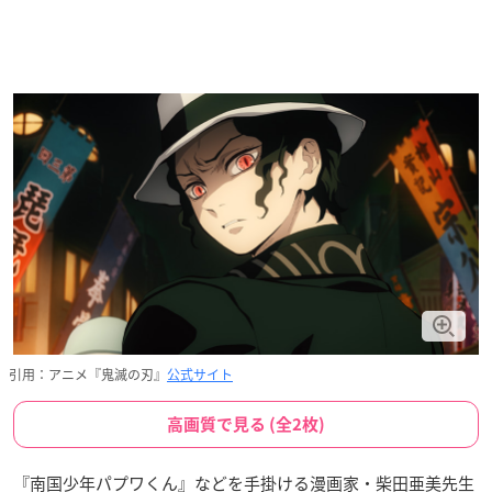
引用：アニメ『鬼滅の刃』
公式サイト
高画質で見る (全2枚)
『南国少年パプワくん』などを手掛ける漫画家・柴田亜美先生