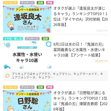
ランキング
アンケート
話題
声優
オタクが選ぶ「逢坂良太が演じ
るキャラ」ランキングTOP10！1
位は『ダイヤのA』沢村栄純【20
26年版】
2コメント
オタ活・推し活
アンケート
話題
8月1日は水の日！『鬼滅の刃』
冨岡義勇など水属性・水使いキ
ャラ10選 【アンケート結果】
15コメント
プリキュアではキュアアクア、キュアマリン、キュアマーメイド、キ
ュアフォンテーヌ、キュアラ…
ランキング
アンケート
話題
声優
オタクが選ぶ「日野聡が演じる
キャラ」ランキングTOP10！1位
は『鬼滅の刃』煉󠄁獄杏寿郎【202
6年版】