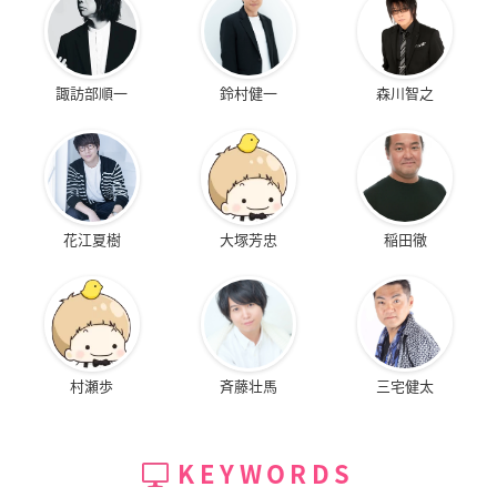
諏訪部順一
鈴村健一
森川智之
花江夏樹
大塚芳忠
稲田徹
村瀬歩
斉藤壮馬
三宅健太
KEYWORDS