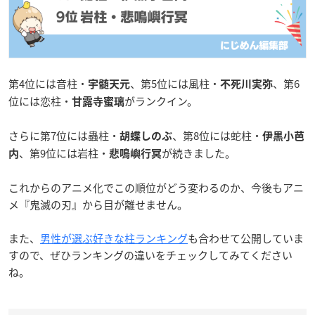
第4位には音柱・
、第5位には風柱・
、第6
宇髄天元
不死川実弥
位には恋柱・
がランクイン。
甘露寺蜜璃
さらに第7位には蟲柱・
、第8位には蛇柱・
胡蝶しのぶ
伊黒小芭
、第9位には岩柱・
が続きました。
内
悲鳴嶼行冥
これからのアニメ化でこの順位がどう変わるのか、今後もアニ
メ『鬼滅の刃』から目が離せません。
また、
男性が選ぶ好きな柱ランキング
も合わせて公開していま
すので、ぜひランキングの違いをチェックしてみてください
ね。