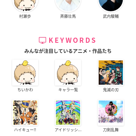
村瀬歩
斉藤壮馬
武内駿輔
KEYWORDS
みんなが注目しているアニメ・作品たち
ちいかわ
キャラ一覧
鬼滅の刃
ハイキュー!!
アイドリッシ...
刀剣乱舞