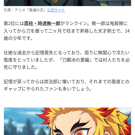
引用：アニメ『鬼滅の刃』
公式サイト
第2位には
がランクイン。無一郎は鬼殺隊に
霞柱・時透無一郎
入ってから刀を握って二ヶ月で柱まで昇格した天才剣士で、14
歳の少年です。
壮絶な過去から記憶喪失となっており、周りに無関心で冷たい
態度をとっていましたが、『刀鍛冶の里編』では村人たちを必
死に守りました。
記憶が戻ってからは炭治郎に懐いており、それまでの態度との
ギャップにやられたファンも多いでしょう。