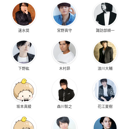
速水奨
宮野真守
諏訪部順一
下野紘
木村昴
浪川大輔
坂本真綾
森川智之
花江夏樹