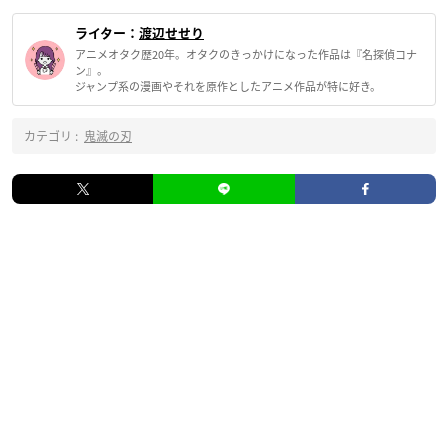
ライター：
渡辺せせり
アニメオタク歴20年。オタクのきっかけになった作品は『名探偵コナ
ン』。
ジャンプ系の漫画やそれを原作としたアニメ作品が特に好き。
カテゴリ :
鬼滅の刃