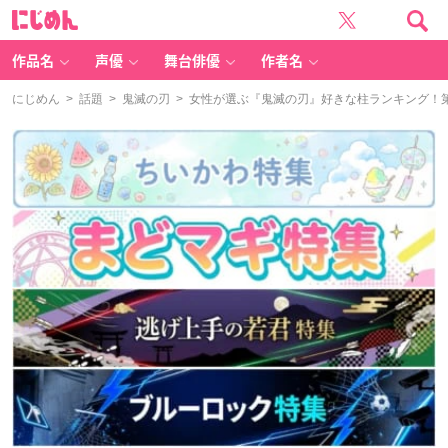
に
じ
め
ん
作品名
声優
舞台俳優
作者名
にじめん
>
話題
>
鬼滅の刃
> 女性が選ぶ『鬼滅の刃』好きな柱ランキング！第