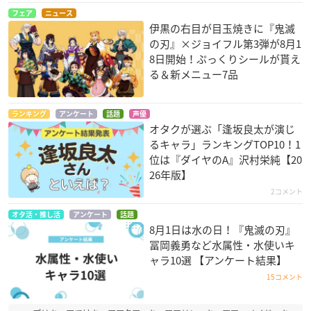
フェア
ニュース
伊黒の右目が目玉焼きに『鬼滅
の刃』×ジョイフル第3弾が8月1
8日開始！ぷっくりシールが貰え
る＆新メニュー7品
ランキング
アンケート
話題
声優
オタクが選ぶ「逢坂良太が演じ
るキャラ」ランキングTOP10！1
位は『ダイヤのA』沢村栄純【20
26年版】
2コメント
オタ活・推し活
アンケート
話題
8月1日は水の日！『鬼滅の刃』
冨岡義勇など水属性・水使いキ
ャラ10選 【アンケート結果】
15コメント