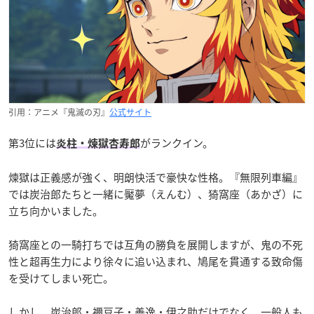
引用：アニメ『鬼滅の刃』
公式サイト
第3位には
がランクイン。
炎柱・煉獄杏寿郎
煉獄は正義感が強く、明朗快活で豪快な性格。『無限列車編』
では炭治郎たちと一緒に魘夢（えんむ）、猗窩座（あかざ）に
立ち向かいました。
猗窩座との一騎打ちでは互角の勝負を展開しますが、鬼の不死
性と超再生力により徐々に追い込まれ、鳩尾を貫通する致命傷
を受けてしまい死亡。
しかし、炭治郎・禰󠄀豆子・善逸・伊之助だけでなく、一般人も