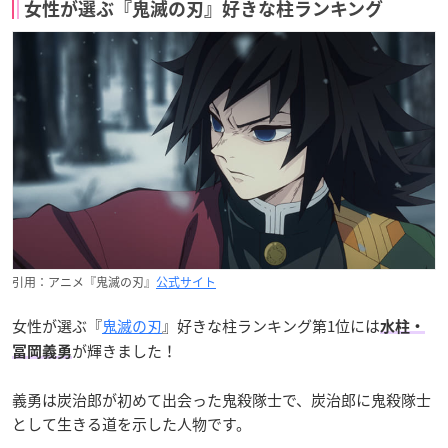
女性が選ぶ『鬼滅の刃』好きな柱ランキング
引用：アニメ『鬼滅の刃』
公式サイト
女性が選ぶ『
鬼滅の刃
』好きな柱ランキング第1位には
水柱・
が輝きました！
冨岡義勇
義勇は炭治郎が初めて出会った鬼殺隊士で、炭治郎に鬼殺隊士
として生きる道を示した人物です。