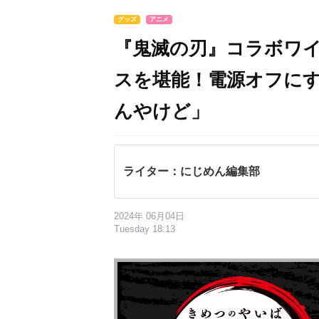
グッズ
アニメ
『鬼滅の刃』コラボワ
スを堪能！電源オフに
んやけど」
ライター：にじめん編集部
2024年 06月04日
Tuesday 18:13