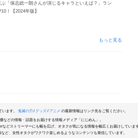
選ぶ「保志総一朗さんが演じるキャラといえば？」ラン
10！【2024年版】
もっと見る
ています。
鬼滅の刃
/
グッズ
/
アニメ
の最新情報はリンク先をご覧ください。
俳優などの情報・話題をお届けする情報メディア「にじめん」。
berなどストリーマーにも幅を広げ、オタクが気になる情報を幅広くお届けしていま
報など、女性オタクがワクワク楽しめるようなコンテンツも発信しています。