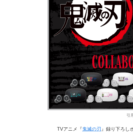
引用
TVアニメ『
鬼滅の刃
』録り下ろし