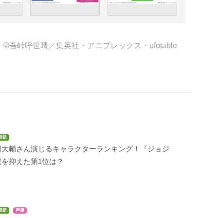
©吾峠呼世晴／集英社・アニプレックス・ufotable
話題
川大輔さん演じるキャラクターランキング！『ジョジ
院を抑えた第1位は？
話題
声優