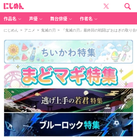
に
じ
め
ん
作品名
声優
舞台俳優
作者名
にじめん
>
アニメ
>
鬼滅の刃
> 『鬼滅の刃』最終回の戦闘は“おはぎの取り