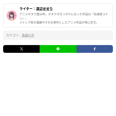
ライター：
渡辺せせり
アニメオタク歴20年。オタクのきっかけになった作品は『名探偵コナ
ン』。
ジャンプ系の漫画やそれを原作としたアニメ作品が特に好き。
カテゴリ :
鬼滅の刃