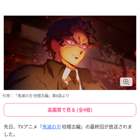
引用：『鬼滅の刃 柱稽古編』第8話より
高画質で見る (全4枚)
先日、TVアニメ『
鬼滅の刃
柱稽古編』の最終回が放送されま
した。