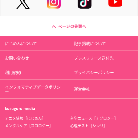
ページの先頭へ
にじめんについて
記事掲載について
お問い合わせ
プレスリリース送付先
利用規約
プライバシーポリシー
インフォマティブデータポリシ
運営会社
ー
kusuguru
media
アニメ情報［にじめん］
科学ニュース［ナゾロジー］
メンタルケア［ココロジー］
心理テスト［シンリ］