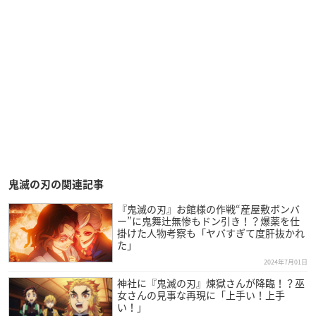
鬼滅の刃の関連記事
『鬼滅の刃』お館様の作戦“産屋敷ボンバ
ー”に鬼舞辻無惨もドン引き！？爆薬を仕
掛けた人物考察も「ヤバすぎて度肝抜かれ
た」
2024年7月01日
神社に『鬼滅の刃』煉獄さんが降臨！？巫
女さんの見事な再現に「上手い！上手
い！」