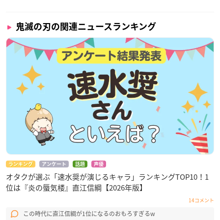
鬼滅の刃の関連ニュースランキング
ランキング
アンケート
話題
声優
オタクが選ぶ「速水奨が演じるキャラ」ランキングTOP10！1
位は『炎の蜃気楼』直江信綱【2026年版】
14コメント
この時代に直江信綱が1位になるのおもろすぎるw