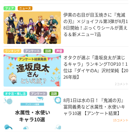
フェア
ニュース
伊黒の右目が目玉焼きに『鬼滅
の刃』×ジョイフル第3弾が8月1
8日開始！ぷっくりシールが貰え
る＆新メニュー7品
ランキング
アンケート
話題
声優
オタクが選ぶ「逢坂良太が演じ
るキャラ」ランキングTOP10！1
位は『ダイヤのA』沢村栄純【20
26年版】
2コメント
オタ活・推し活
アンケート
話題
8月1日は水の日！『鬼滅の刃』
冨岡義勇など水属性・水使いキ
ャラ10選 【アンケート結果】
15コメント