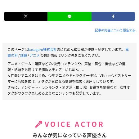
記事の内容について報告する
このページは
kusuguru株式会社
のにじめん編集部が作成・配信しています。
鬼
滅の刃
/
話題
/
アニメ
の最新情報はリンク先をご覧ください。
アニメ・ゲーム・漫画などの2次元コンテンツや、声優・舞台・俳優などの情
報・話題をお届けする情報メディア「にじめん」。
女性向けアニメをはじめ、少年アニメやキャラクター作品、VTuberなどストリー
マーにも幅を広げ、オタクが気になる情報を幅広くお届けしています。
さらに、アンケート・ランキング・オタ活（推し活）お役立ち情報など、女性オ
タクがワクワク楽しめるようなコンテンツも発信しています。
VOICE ACTOR
みんなが気になっている声優さん