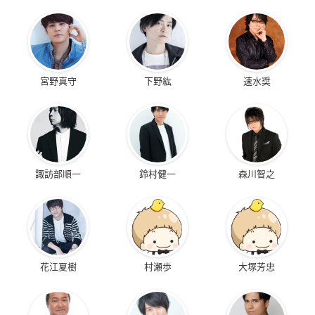
宮野真守
下野紘
速水奨
諏訪部順一
鈴村健一
森川智之
花江夏樹
村瀬歩
大塚芳忠