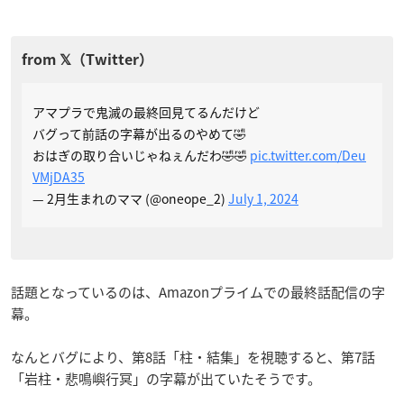
アマプラで鬼滅の最終回見てるんだけど
バグって前話の字幕が出るのやめて🤣
おはぎの取り合いじゃねぇんだわ🤣🤣
pic.twitter.com/Deu
VMjDA35
— 2月生まれのママ (@oneope_2)
July 1, 2024
話題となっているのは、Amazonプライムでの最終話配信の字
幕。
なんとバグにより、第8話「柱・結集」を視聴すると、第7話
「岩柱・悲鳴嶼行冥」の字幕が出ていたそうです。