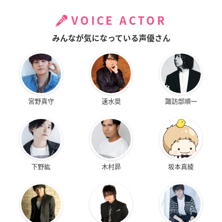
VOICE ACTOR
みんなが気になっている声優さん
宮野真守
速水奨
諏訪部順一
下野紘
木村昴
坂本真綾