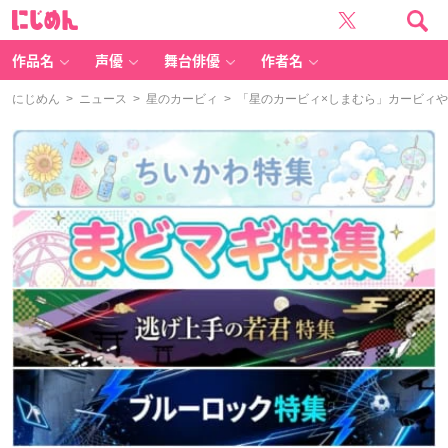
に
じ
め
ん
作品名
声優
舞台俳優
作者名
にじめん
>
ニュース
>
星のカービィ
> 「星のカービィ×しまむら」カービィ