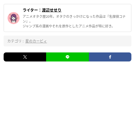
ライター：
渡辺せせり
アニメオタク歴20年。オタクのきっかけになった作品は『名探偵コナ
ン』。
ジャンプ系の漫画やそれを原作としたアニメ作品が特に好き。
カテゴリ :
星のカービィ