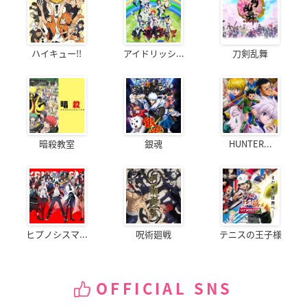
ハイキュー!!
アイドリッシ...
刀剣乱舞
暗殺教室
銀魂
HUNTER...
ヒプノシスマ...
呪術廻戦
テニスの王子様
OFFICIAL SNS