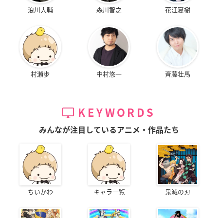
浪川大輔
森川智之
花江夏樹
村瀬歩
中村悠一
斉藤壮馬
KEYWORDS
みんなが注目しているアニメ・作品たち
ちいかわ
キャラ一覧
鬼滅の刃