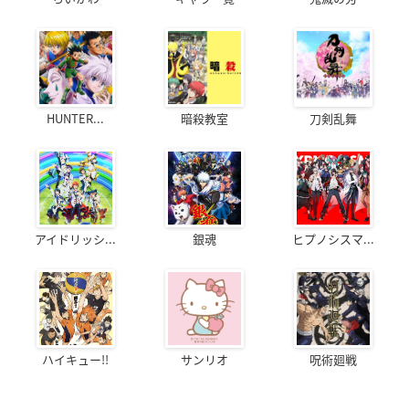
HUNTER...
暗殺教室
刀剣乱舞
アイドリッシ...
銀魂
ヒプノシスマ...
ハイキュー!!
サンリオ
呪術廻戦