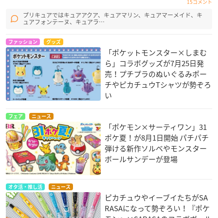
15コメント
プリキュアではキュアアクア、キュアマリン、キュアマーメイド、キ
ュアフォンテーヌ、キュアラ…
ファッション
グッズ
「ポケットモンスター×しまむ
ら」コラボグッズが7月25日発
売！プチプラのぬいぐるみポー
チやピカチュウTシャツが勢ぞろ
い
フェア
ニュース
「ポケモン×サーティワン」31
ポケ夏！が8月1日開始 パチパチ
弾ける新作ソルベやモンスター
ボールサンデーが登場
オタ活・推し活
ニュース
ピカチュウやイーブイたちがSA
RASAになって勢ぞろい！『ポケ