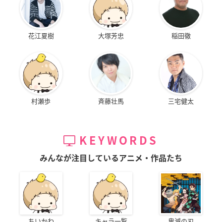
花江夏樹
大塚芳忠
稲田徹
村瀬歩
斉藤壮馬
三宅健太
KEYWORDS
みんなが注目しているアニメ・作品たち
ちいかわ
キャラ一覧
鬼滅の刃