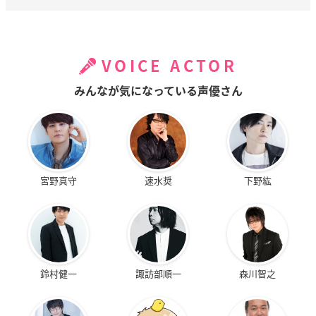
VOICE ACTOR
みんなが気になっている声優さん
宮野真守
速水奨
下野紘
鈴村健一
諏訪部順一
森川智之