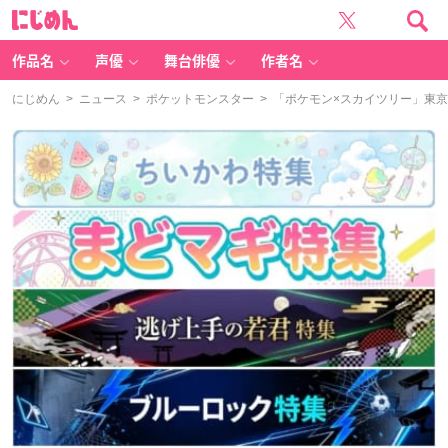
に
じ
め
ん
作品名
声優
舞台俳優
作者名
にじめん
>
ニュース
>
ポケットモンスター
> 「ポケモン×スカイツリー」東