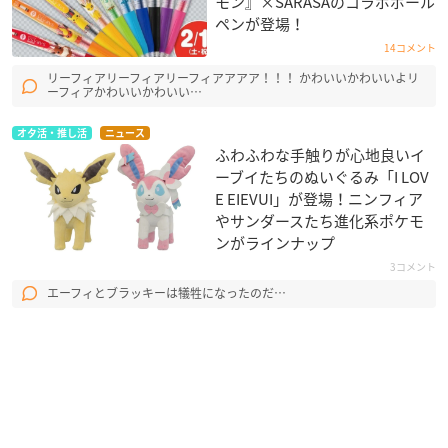
モン』×SARASAのコラボボール
ペンが登場！
14コメント
リーフィアリーフィアリーフィアアアア！！！ かわいいかわいいよリ
ーフィアかわいいかわいい…
オタ活・推し活
ニュース
ふわふわな手触りが心地良いイ
ーブイたちのぬいぐるみ「I LOV
E EIEVUI」が登場！ニンフィア
やサンダースたち進化系ポケモ
ンがラインナップ
3コメント
エーフィとブラッキーは犠牲になったのだ…