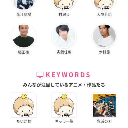
花江夏樹
村瀬歩
大塚芳忠
稲田徹
斉藤壮馬
木村昴
KEYWORDS
みんなが注目しているアニメ・作品たち
ちいかわ
キャラ一覧
鬼滅の刃