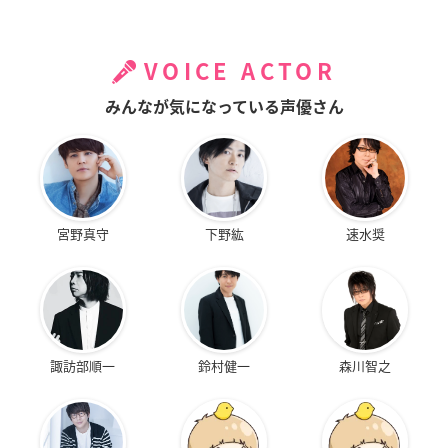
VOICE ACTOR
みんなが気になっている声優さん
宮野真守
下野紘
速水奨
諏訪部順一
鈴村健一
森川智之