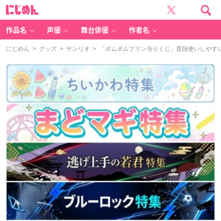
に
じ
め
ん
作品名
声優
舞台俳優
作者名
にじめん
>
グッズ
>
サンリオ
> 「ポムポムプリン当りくじ」普段使いしやす