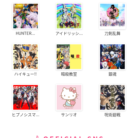
HUNTER...
アイドリッシ...
刀剣乱舞
ハイキュー!!
暗殺教室
銀魂
ヒプノシスマ...
サンリオ
呪術廻戦