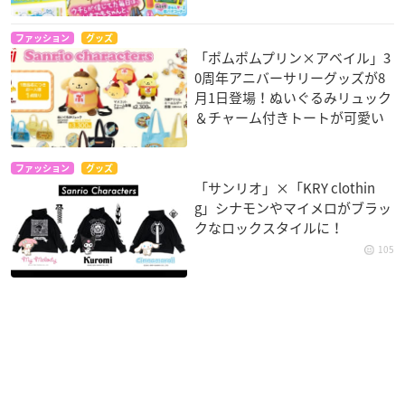
ファッション
グッズ
「ポムポムプリン×アベイル」3
0周年アニバーサリーグッズが8
月1日登場！ぬいぐるみリュック
＆チャーム付きトートが可愛い
ファッション
グッズ
「サンリオ」×「KRY clothin
g」シナモンやマイメロがブラッ
クなロックスタイルに！
105