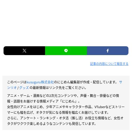
記事の内容について報告する
このページは
kusuguru株式会社
のにじめん編集部が作成・配信しています。
サ
ンリオ
/
グッズ
の最新情報はリンク先をご覧ください。
アニメ・ゲーム・漫画などの2次元コンテンツや、声優・舞台・俳優などの情
報・話題をお届けする情報メディア「にじめん」。
女性向けアニメをはじめ、少年アニメやキャラクター作品、VTuberなどストリー
マーにも幅を広げ、オタクが気になる情報を幅広くお届けしています。
さらに、アンケート・ランキング・オタ活（推し活）お役立ち情報など、女性オ
タクがワクワク楽しめるようなコンテンツも発信しています。