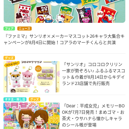
フェア
ニュース
『ファミマ』サンリオ×メーカーマスコット26キャラ大集合キ
ャンペーンが8月4日に開始！コアラのマーチくんらと共演
グッズ
「サンリオ」コロコロクリリン
一家が勢ぞろい♪ ふるふるマスコ
ット＆巾着が8月14日からキデイ
ランド23店舗で先行販売
オタ活・推し活
グッズ
「Dear：平成女児」メモリーBO
OKが7月7日発売！まめゴマ・お
茶犬・ウサハナら懐かしキャラ
のシール帳が登場