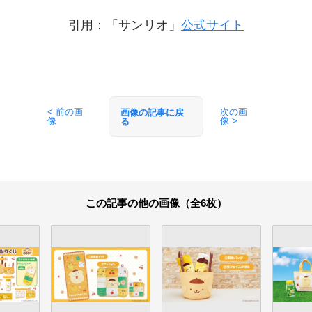
引用：「サンリオ」
公式サイト
< 前の画
次の画
画像の記事に戻
像
像 >
る
この記事の他の画像（全6枚）