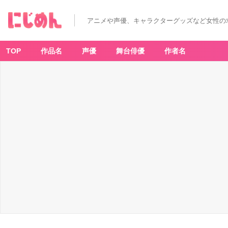
「ポ
ム
ポ
アニメや声優、キャラクターグッズなど女性の
ム
プ
リ
ン
当
TOP
作品名
声優
舞台俳優
作者名
り
く
じ」
【左
上
か
ら：
⑪
ド
キ
ュ
メ
ン
ト
フ
ァ
イ
ル
ホ
ワ
イ
ト
/
⑫
ド
キ
ュ
メ
ン
ト
フ
ァ
イ
ル
イ