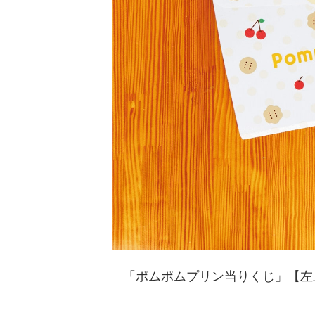
「ポムポムプリン当りくじ」【左上