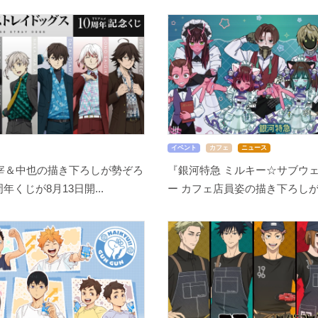
イベント
カフェ
ニュース
宰＆中也の描き下ろしが勢ぞろ
『銀河特急 ミルキー☆サブウェ
周年くじが8月13日開...
ー カフェ店員姿の描き下ろしが尊