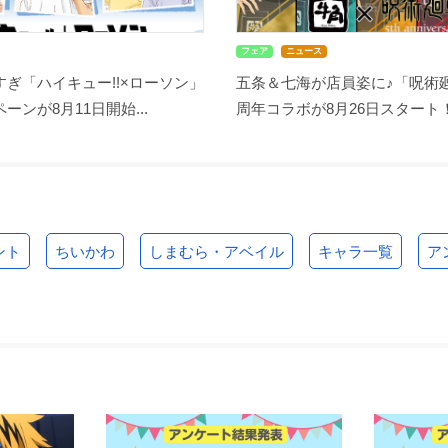
フェア
ニュース
ぎ「ハイキュー!!×ローソン」
五条＆七海が店員姿に♪「呪術廻
ーンが8月11日開始...
周年コラボが8月26日スタート！缶
ント
ちいかわ
しまむら・アベイル
キャラ一覧
ア