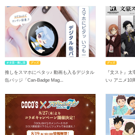
オタ活・推し活
グッズ
グッズ
推しをスマホにペタッ♪ 動画も入るデジタル
『文スト』太
缶バッジ「Can-Badge Mag...
い♪ アニメ10