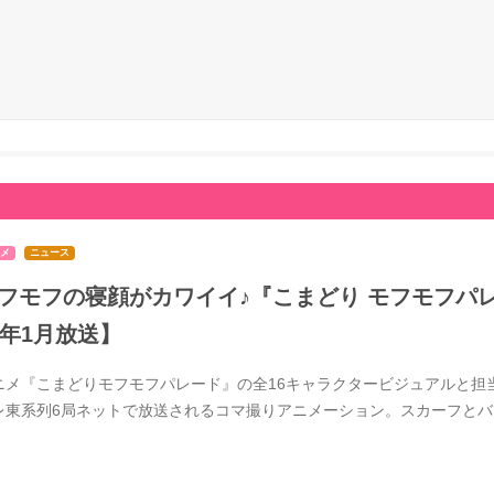
メ
ニュース
フモフの寝顔がカワイイ♪『こまどり モフモフパレ
7年1月放送】
ニメ『こまどりモフモフパレード』の全16キャラクタービジュアルと担当
レ東系列6局ネットで放送されるコマ撮りアニメーション。スカーフと