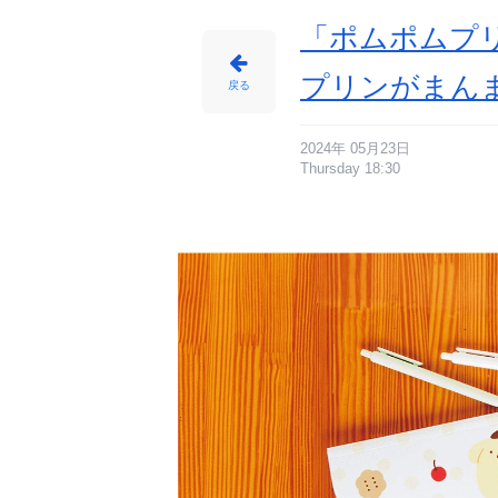
エ
ロ
ー
「ポムポムプ
/
⑤
ペ
ン
プリンがまん
ポ
戻る
ー
チ】
-
ア
ニ
メ
2024年 05月23日
情
Thursday 18:30
報
サ
イ
ト
に
じ
め
ん