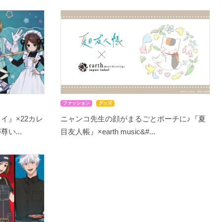
ファッション
グッズ
イ』×22カレ
ニャンコ先生の顔がまるごとポーチに♪『夏
い...
目友人帳』×earth music&#...