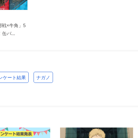
戦×牛角」5
バ...
ンケート結果
ナガノ