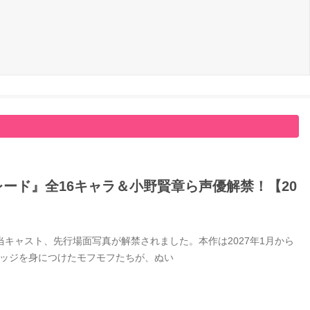
ード』全16キャラ＆小野賢章ら声優解禁！【20
キャスト、先行場面写真が解禁されました。本作は2027年1月から
バッジを身につけたモフモフたちが、ぬい