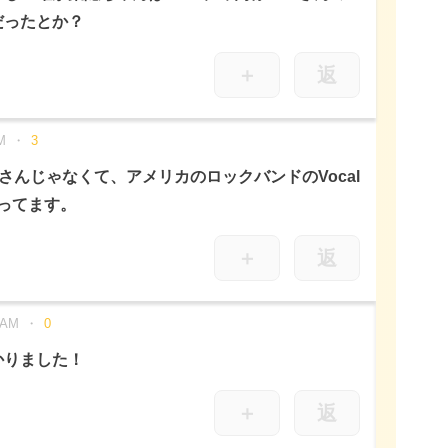
だったとか？
＋
返
M
3
声優さんじゃなくて、アメリカのロックバンドのVocal
ってます。
＋
返
 AM
0
かりました！
＋
返