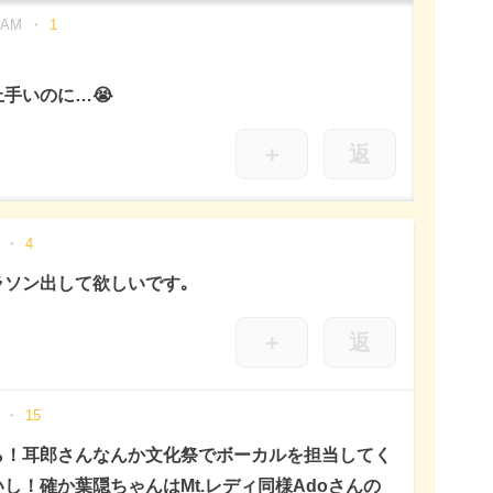
 AM
1
！
手いのに…😭
＋
返
4
ソン出して欲しいです｡
＋
返
15
ら！耳郎さんなんか文化祭でボーカルを担当してく
し！確か葉隠ちゃんはMt.レディ同様Adoさんの