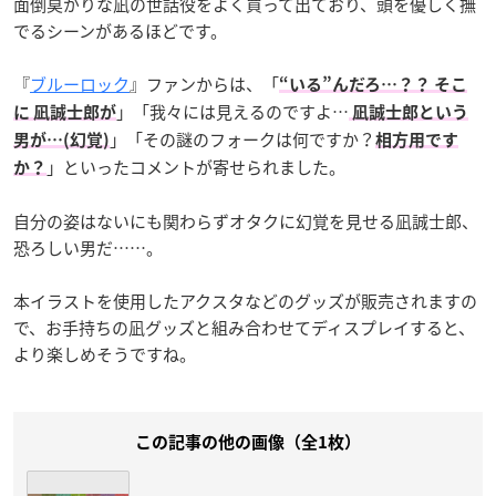
面倒臭がりな凪の世話役をよく買って出ており、頭を優しく撫
でるシーンがあるほどです。
『
ブルーロック
』ファンからは、「
“いる”んだろ…？？ そこ
」「我々には見えるのですよ…
に 凪誠士郎が
凪誠士郎という
」「その謎のフォークは何ですか？
男が…(幻覚)
相方用です
」といったコメントが寄せられました。
か？
自分の姿はないにも関わらずオタクに幻覚を見せる凪誠士郎、
恐ろしい男だ……。
本イラストを使用したアクスタなどのグッズが販売されますの
で、お手持ちの凪グッズと組み合わせてディスプレイすると、
より楽しめそうですね。
この記事の他の画像（全1枚）