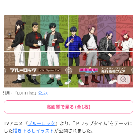
引用：「EDITH inc.」
公式X
高画質で見る (全1枚)
TVアニメ『
ブルーロック
』より、“ドリップタイム”をテーマに
した
描き下ろしイラスト
が公開されました。