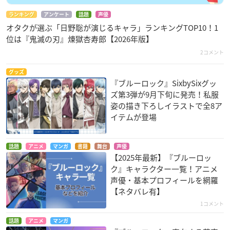
ランキング
アンケート
話題
声優
オタクが選ぶ「日野聡が演じるキャラ」ランキングTOP10！1
位は『鬼滅の刃』煉󠄁獄杏寿郎【2026年版】
2コメント
グッズ
『ブルーロック』SixbySixグッ
ズ第3弾が9月下旬に発売！私服
姿の描き下ろしイラストで全8ア
イテムが登場
話題
アニメ
マンガ
書籍
舞台
声優
【2025年最新】『ブルーロッ
ク』キャラクター一覧！アニメ
声優・基本プロフィールを網羅
【ネタバレ有】
1コメント
話題
アニメ
マンガ