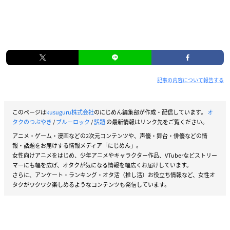
記事の内容について報告する
このページは
kusuguru株式会社
のにじめん編集部が作成・配信しています。
オ
タクのつぶやき
/
ブルーロック
/
話題
の最新情報はリンク先をご覧ください。
アニメ・ゲーム・漫画などの2次元コンテンツや、声優・舞台・俳優などの情
報・話題をお届けする情報メディア「にじめん」。
女性向けアニメをはじめ、少年アニメやキャラクター作品、VTuberなどストリー
マーにも幅を広げ、オタクが気になる情報を幅広くお届けしています。
さらに、アンケート・ランキング・オタ活（推し活）お役立ち情報など、女性オ
タクがワクワク楽しめるようなコンテンツも発信しています。