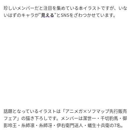
珍しいメンバーだと注目を集めている本イラストですが、いな
いはずのキャラが“
”とSNSをざわつかせています。
見える
話題となっているイラストは「アニメガ×ソフマップ先行販売
フェア」の描き下ろしです。メンバーは潔世一・千切豹馬・御
影玲王・糸師凛・糸師冴・伊右衛門送人・蟻生十兵衛の7名。