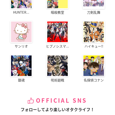
HUNTER...
暗殺教室
刀剣乱舞
サンリオ
ヒプノシスマ...
ハイキュー!!
銀魂
呪術廻戦
名探偵コナン
OFFICIAL SNS
フォローしてより楽しいオタクライフ！