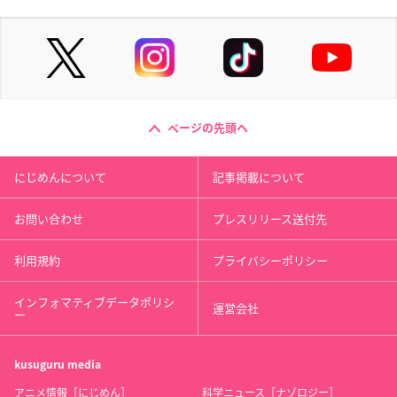
ページの先頭へ
にじめんについて
記事掲載について
お問い合わせ
プレスリリース送付先
利用規約
プライバシーポリシー
インフォマティブデータポリシ
運営会社
ー
kusuguru
media
アニメ情報［にじめん］
科学ニュース［ナゾロジー］