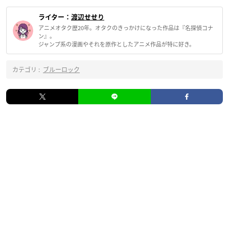
ライター：
渡辺せせり
アニメオタク歴20年。オタクのきっかけになった作品は『名探偵コナ
ン』。
ジャンプ系の漫画やそれを原作としたアニメ作品が特に好き。
カテゴリ :
ブルーロック