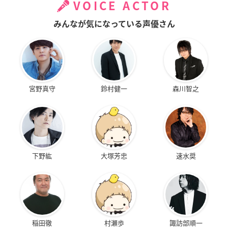
VOICE ACTOR
みんなが気になっている声優さん
宮野真守
鈴村健一
森川智之
下野紘
大塚芳忠
速水奨
稲田徹
村瀬歩
諏訪部順一