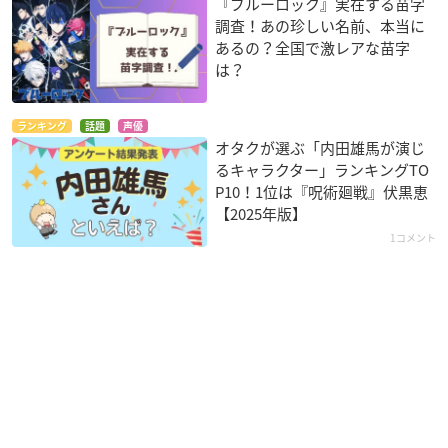
『ブルーロック』実在する苗字
調査！あの珍しい名前、本当に
あるの？全国で激レアな苗字
は？
ランキング
話題
声優
オタクが選ぶ「内田雄馬が演じ
るキャラクター」ランキングTO
P10！1位は『呪術廻戦』伏黒恵
【2025年版】
1コメント