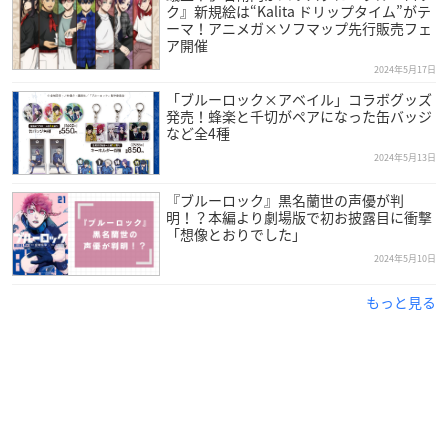
ク』新規絵は“Kalita ドリップタイム”がテ
ーマ！アニメガ×ソフマップ先行販売フェ
ア開催
2024年5月17日
「ブルーロック×アベイル」コラボグッズ
発売！蜂楽と千切がペアになった缶バッジ
など全4種
2024年5月13日
『ブルーロック』黒名蘭世の声優が判
明！？本編より劇場版で初お披露目に衝撃
「想像とおりでした」
2024年5月10日
もっと見る