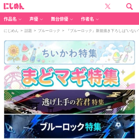
に
じ
め
ん
作品名
声優
舞台俳優
作者名
にじめん
>
話題
>
ブルーロック
> 『ブルーロック』新規描き下ろしは“いな