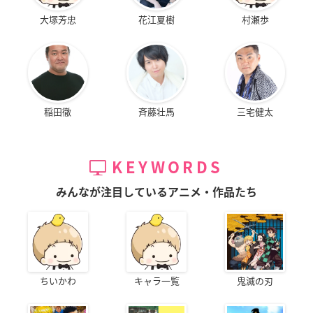
大塚芳忠
花江夏樹
村瀬歩
稲田徹
斉藤壮馬
三宅健太
KEYWORDS
みんなが注目しているアニメ・作品たち
ちいかわ
キャラ一覧
鬼滅の刃