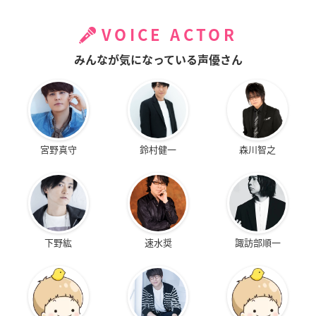
VOICE ACTOR
みんなが気になっている声優さん
宮野真守
鈴村健一
森川智之
下野紘
速水奨
諏訪部順一