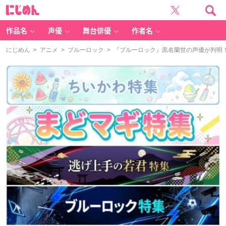
に
じ
め
ん
作品名
声優
舞台俳優
作者名
にじめん
>
アニメ
>
ブルーロック
> 『ブルーロック』黒名蘭世の声優が判明