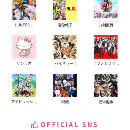
HUNTER...
暗殺教室
刀剣乱舞
サンリオ
ハイキュー!!
ヒプノシスマ...
アイドリッシ...
銀魂
呪術廻戦
OFFICIAL SNS