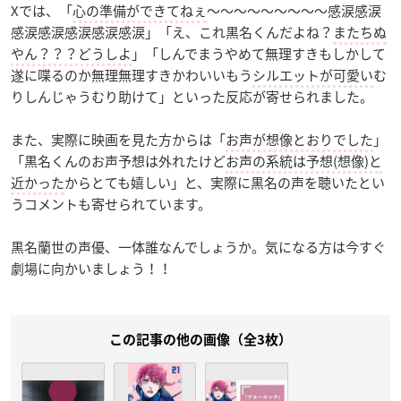
Xでは、「
心の準備ができてねぇ
〜〜〜〜〜〜〜〜〜感涙感涙
感涙感涙感涙感涙感涙」「え、これ黒名くんだよね？
またちぬ
やん？？？どうしよ
」「しんでまうやめて無理すきもしかして
遂に喋るのか無理無理すきかわいいもう
シルエットが可愛い
む
りしんじゃうむり助けて」といった反応が寄せられました。
また、実際に映画を見た方からは「
お声が想像とおりでした
」
「黒名くんのお声予想は外れたけど
お声の系統は予想(想像)と
近かった
からとても嬉しい」と、実際に黒名の声を聴いたとい
うコメントも寄せられています。
黒名蘭世の声優、一体誰なんでしょうか。気になる方は今すぐ
劇場に向かいましょう！！
この記事の他の画像（全3枚）