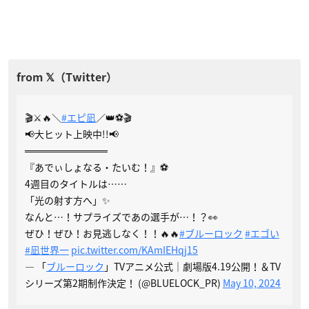
🎬⚔🔥＼
#エピ凪
／👑⚽🎬
📢大ヒット上映中!!📢
════════════
『あでぃしょなる・たいむ！』⚽️
4週目のタイトルは……
「光の射す方へ」✨
なんと…！サプライズであの選手が…！？👀
ぜひ！ぜひ！お見逃しなく！！🔥🔥
#ブルーロック
#エゴい
#凪世界一
pic.twitter.com/KAmIEHqj15
— 「
ブルーロック
」TVアニメ公式｜劇場版4.19公開！＆TV
シリーズ第2期制作決定！ (@BLUELOCK_PR)
May 10, 2024