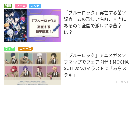
話題
アニメ
マンガ
『ブルーロック』実在する苗字
調査！あの珍しい名前、本当に
あるの？全国で激レアな苗字
は？
フェア
ニュース
『ブルーロック』アニメガ×ソ
フマップでフェア開催！MOCHA
SUIT ver.のイラストに「あらス
テキ」
1コメント