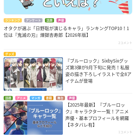
ランキング
アンケート
話題
声優
オタクが選ぶ「日野聡が演じるキャラ」ランキングTOP10！1
位は『鬼滅の刃』煉󠄁獄杏寿郎【2026年版】
2コメント
グッズ
『ブルーロック』SixbySixグッ
ズ第3弾が9月下旬に発売！私服
姿の描き下ろしイラストで全8ア
イテムが登場
話題
アニメ
マンガ
書籍
舞台
声優
【2025年最新】『ブルーロッ
ク』キャラクター一覧！アニメ
声優・基本プロフィールを網羅
【ネタバレ有】
1コメント