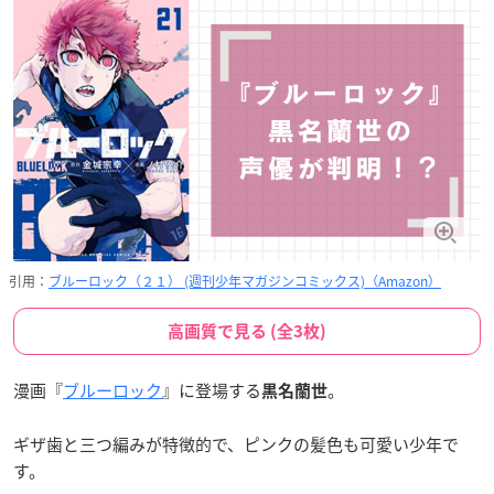
引用：
ブルーロック（２１） (週刊少年マガジンコミックス)（Amazon）
高画質で見る (全3枚)
漫画『
ブルーロック
』に登場する
。
黒名蘭世
ギザ歯と三つ編みが特徴的で、ピンクの髪色も可愛い少年で
す。