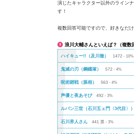
演じたキャラクター以外のラインナ
す！
複数回答可能ですので、好きなだけ
浪川大輔さんといえば？（複数
ハイキュー!!（及川徹）
1472
10%
鬼滅の刃（鋼鐡塚）
572
4%
呪術廻戦（脹相）
563
4%
声優と夜あそび
492
3%
ルパン三世（石川五ェ門〈3代目〉
石川界人さん
441
票
3%