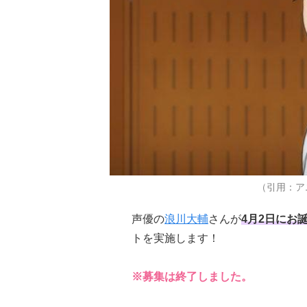
（引用：ア
声優の
浪川大輔
さんが
4月2日にお
トを実施します！
※募集は終了しました。