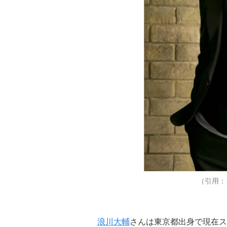
（引用：
浪川大輔
さんは東京都出身で現在ス