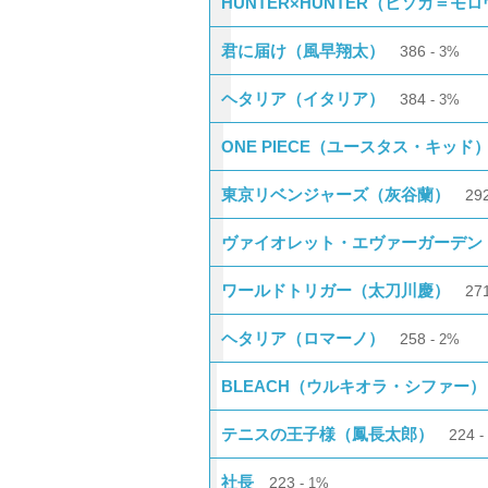
HUNTER×HUNTER（ヒソカ＝モ
君に届け（風早翔太）
386
3%
ヘタリア（イタリア）
384
3%
ONE PIECE（ユースタス・キッド
東京リベンジャーズ（灰谷蘭）
29
ヴァイオレット・エヴァーガーデン
ワールドトリガー（太刀川慶）
27
ヘタリア（ロマーノ）
258
2%
BLEACH（ウルキオラ・シファー）
テニスの王子様（鳳長太郎）
224
社長
223
1%