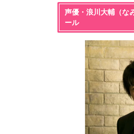
声優・浪川大輔（な
ール