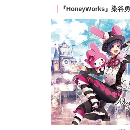
『HoneyWorks』染谷