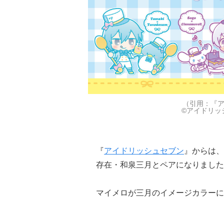
（引用：『
©アイドリッシュ
『
アイドリッシュセブン
』からは、
存在・和泉三月とペアになりました
マイメロが三月のイメージカラーに