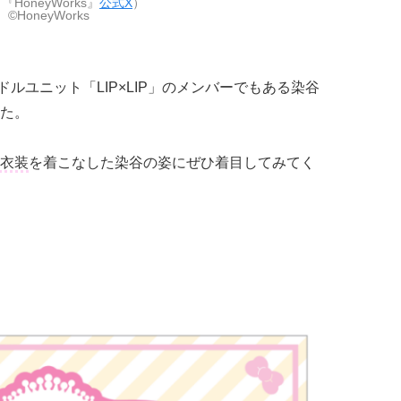
HoneyWorks』
公式X
）
©HoneyWorks
ルユニット「LIP×LIP」のメンバーでもある染谷
た。
衣装
を着こなした染谷の姿にぜひ着目してみてく