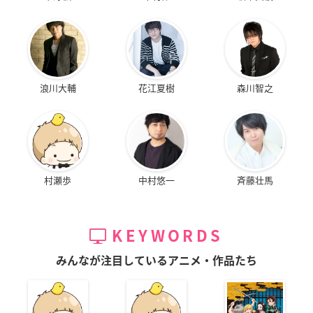
浪川大輔
花江夏樹
森川智之
村瀬歩
中村悠一
斉藤壮馬
KEYWORDS
みんなが注目しているアニメ・作品たち