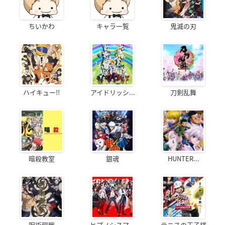
ちいかわ
キャラ一覧
鬼滅の刃
ハイキュー!!
アイドリッシ...
刀剣乱舞
暗殺教室
銀魂
HUNTER...
呪術廻戦
ヒプノシスマ...
テニスの王子様