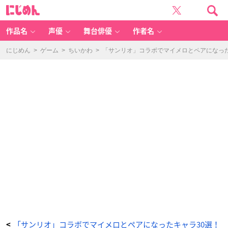
『A
に
3!』
じ
瑠
め
璃
ん
川
幸
作品名
声優
舞台俳優
作者名
-
ア
ニ
メ
にじめん
>
ゲーム
>
ちいかわ
>
「サンリオ」コラボでマイメロとペアになっ
情
報
サ
イ
ト
に
じ
め
ん
「サンリオ」コラボでマイメロとペアになったキャラ30選！
<