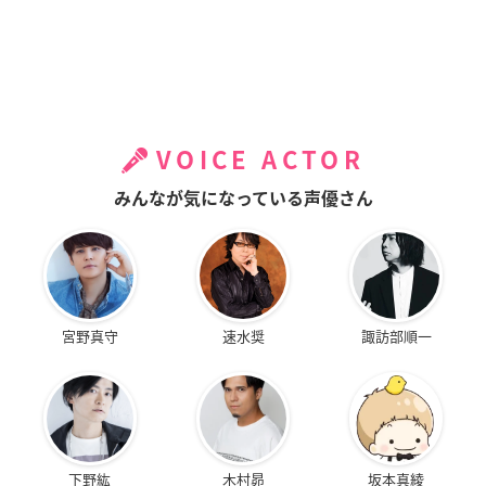
VOICE ACTOR
みんなが気になっている声優さん
宮野真守
速水奨
諏訪部順一
下野紘
木村昴
坂本真綾