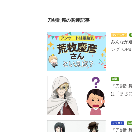
刀剣乱舞の関連記事
ランキング
みんなが
ングTOP9
話題
『刀剣乱
は「まさ
イラスト
話
『刀剣乱