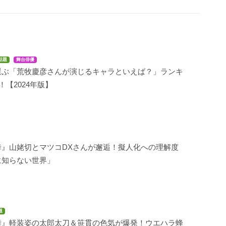
話題
舞台俳優
選ぶ「荒牧慶彦さんが演じるキャラといえば？」ランキ
！【2024年版】
舞』山姥切とマツコDXさんが邂逅！擬人化への理解度
に知らない世界」
題
舞』軽装姿の太郎太刀＆笹貫の色気が爆発！ウエハラ蜂