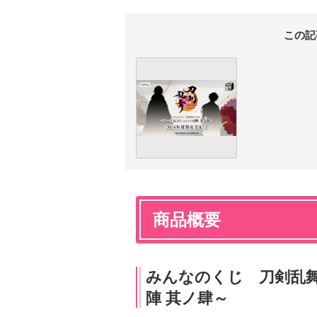
この記
商品概要
みんなのくじ 刀剣乱舞
陣 其ノ肆～