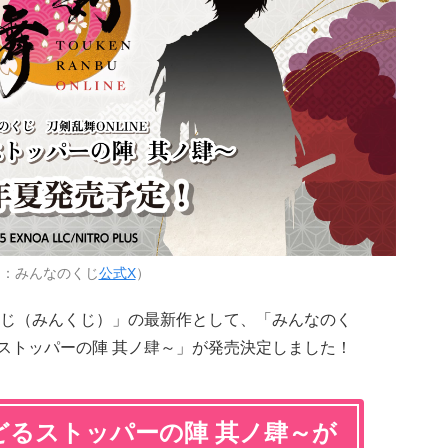
用：みんなのくじ
公式X
）
じ（みんくじ）」の最新作として、「みんなのく
どるストッパーの陣 其ノ肆～」が発売決定しました！
どるストッパーの陣 其ノ肆～が