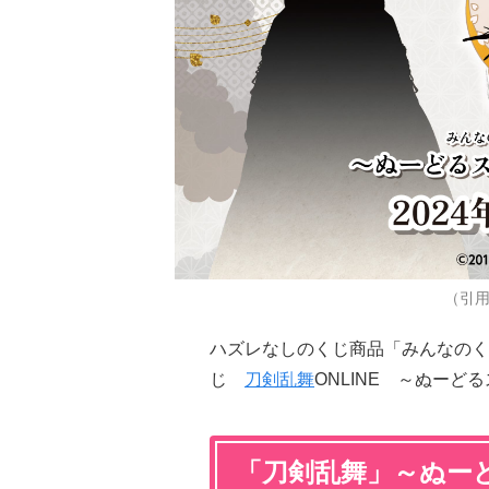
（引
ハズレなしのくじ商品「みんなのく
じ
刀剣乱舞
ONLINE ～ぬー
「刀剣乱舞」～ぬー