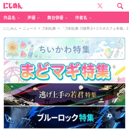
に
じ
め
ん
作品名
声優
舞台俳優
作者名
にじめん
>
ニュース
>
刀剣乱舞
> 「刀剣乱舞 刀猫男士×コラボカフェ本舗」