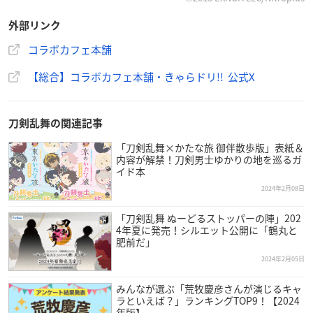
『刀猫Cafe 』
外部リンク
コラボ開催決定
＼
コラボカフェ本舗
開催期間：2/9(金)～3/24(日)
【総合】コラボカフェ本舗・きゃらドリ!! 公式X
実施店舗：コラボカフェ本舗 秋葉原店・大阪日本橋店
コラボメニューなどの詳細は2/1(木)13時発表
グッズ通販の詳細は後日発表します！
#とうらぶ
#とうにゃ
刀剣乱舞の関連記事
ん
https://t.co/qghmr1PPD9
pic.twitter.com/xx3KyknQfz
「刀剣乱舞×かたな旅 御伴散歩版」表紙＆
— 【総合】コラボカフェ本舗・きゃらドリ!! (@c_cafe_hon
内容が解禁！刀剣男士ゆかりの地を巡るガ
po)
January 31, 2024
イド本
2024年2月08日
「刀剣乱舞 ぬーどるストッパーの陣」202
4年夏に発売！シルエット公開に「鶴丸と
肥前だ」
2024年2月05日
みんなが選ぶ「荒牧慶彦さんが演じるキャ
ラといえば？」ランキングTOP9！【2024
年版】