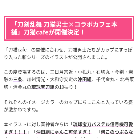
「刀剣乱舞 刀猫男士×コラボカフェ本
舗」刀猫cafeが開催決定！
「刀猫cafe」の開催に合わせ、刀猫男士たちがカップにすっぽ
り入った新シリーズのイラストが公開されました。
この度登場するのは、三日月宗近・小狐丸・石切丸・今剣・岩
融の
、加州清光・大和守安定の
、千代金丸・ 北谷菜
三条
沖田組
切・治金丸の
の10振り！
琉球宝刀組
それぞれのイメージカラーのカップにちょこんと入っている姿
が激かわですね。
本イラストに対し審神者からは「
琉球宝刀パステル信号機可愛
」「
」「
すぎ！！！
沖田組にゃんこ可愛すぎ！
何このつぶらな