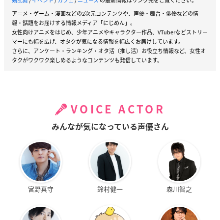
剣乱舞
/
イベント
/
カフェ
/
ニュース
の最新情報はリンク先をご覧ください。
アニメ・ゲーム・漫画などの2次元コンテンツや、声優・舞台・俳優などの情
報・話題をお届けする情報メディア「にじめん」。
女性向けアニメをはじめ、少年アニメやキャラクター作品、VTuberなどストリー
マーにも幅を広げ、オタクが気になる情報を幅広くお届けしています。
さらに、アンケート・ランキング・オタ活（推し活）お役立ち情報など、女性オ
タクがワクワク楽しめるようなコンテンツも発信しています。
VOICE ACTOR
みんなが気になっている声優さん
宮野真守
鈴村健一
森川智之