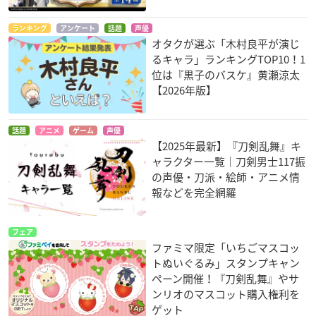
ランキング
アンケート
話題
声優
オタクが選ぶ「木村良平が演じ
るキャラ」ランキングTOP10！1
位は『黒子のバスケ』黄瀬涼太
【2026年版】
話題
アニメ
ゲーム
声優
【2025年最新】『刀剣乱舞』キ
ャラクター一覧｜刀剣男士117振
の声優・刀派・絵師・アニメ情
報などを完全網羅
フェア
ファミマ限定「いちごマスコッ
トぬいぐるみ」スタンプキャン
ペーン開催！『刀剣乱舞』やサ
ンリオのマスコット購入権利を
ゲット