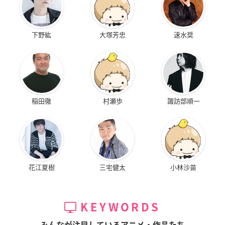
下野紘
大塚芳忠
速水奨
稲田徹
村瀬歩
諏訪部順一
花江夏樹
三宅健太
小林沙苗
KEYWORDS