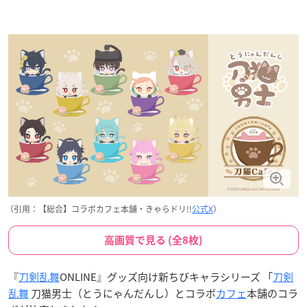
（引用：【総合】コラボカフェ本舗・きゃらドリ!!
公式X
）
高画質で見る (全8枚)
『
刀剣乱舞
ONLINE』グッズ向け新ちびキャラシリーズ 「
刀剣
乱舞
刀猫男士（とうにゃんだんし）とコラボ
カフェ
本舗のコラ