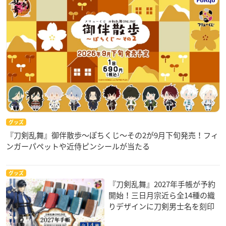
グッズ
『刀剣乱舞』御伴散歩～ぽちくじ～その2が9月下旬発売！フィ
ンガーパペットや近侍ピンシールが当たる
グッズ
『刀剣乱舞』2027年手帳が予約
開始！三日月宗近ら全14種の織
りデザインに刀剣男士名を刻印