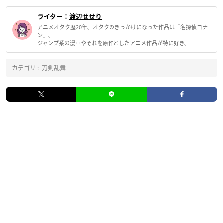
ライター：
渡辺せせり
アニメオタク歴20年。オタクのきっかけになった作品は『名探偵コナ
ン』。
ジャンプ系の漫画やそれを原作としたアニメ作品が特に好き。
カテゴリ :
刀剣乱舞