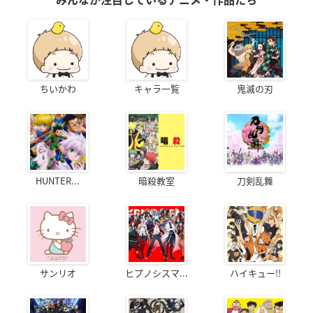
みんなが注目しているアニメ・作品たち
ちいかわ
キャラ一覧
鬼滅の刃
HUNTER...
暗殺教室
刀剣乱舞
サンリオ
ヒプノシスマ...
ハイキュー!!