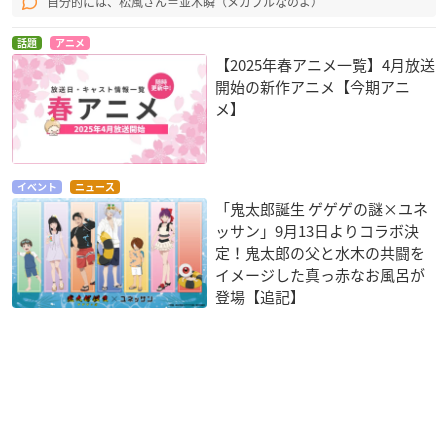
自分的には、松風さん＝並木瞬（メガブルなのよ）
話題
アニメ
【2025年春アニメ一覧】4月放送
開始の新作アニメ【今期アニ
メ】
イベント
ニュース
「鬼太郎誕生 ゲゲゲの謎×ユネ
ッサン」9月13日よりコラボ決
定！鬼太郎の父と水木の共闘を
イメージした真っ赤なお風呂が
登場【追記】