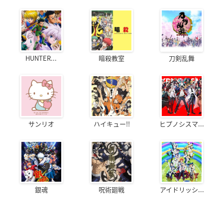
HUNTER...
暗殺教室
刀剣乱舞
サンリオ
ハイキュー!!
ヒプノシスマ...
銀魂
呪術廻戦
アイドリッシ...