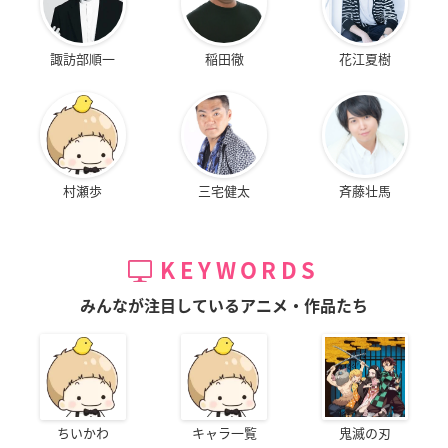
諏訪部順一
稲田徹
花江夏樹
村瀬歩
三宅健太
斉藤壮馬
KEYWORDS
みんなが注目しているアニメ・作品たち
ちいかわ
キャラ一覧
鬼滅の刃