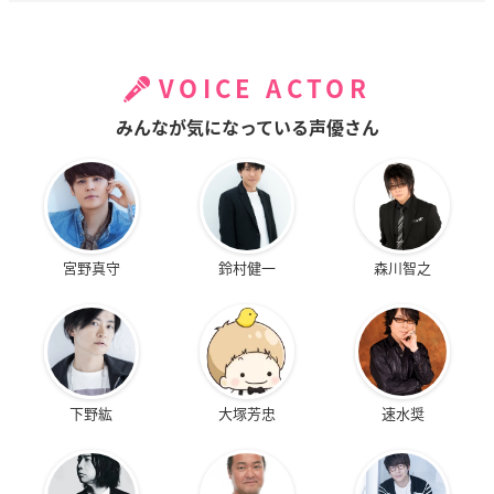
VOICE ACTOR
みんなが気になっている声優さん
宮野真守
鈴村健一
森川智之
下野紘
大塚芳忠
速水奨