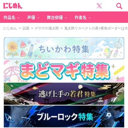
に
じ
め
ん
作品名
声優
舞台俳優
作者名
にじめん
>
話題
>
ゲゲゲの鬼太郎
> 鬼太郎リスペクトの黒×黄色ボーダーは