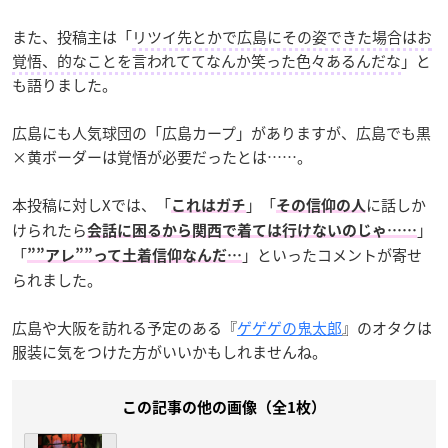
また、投稿主は「
リツイ先とかで広島にその姿できた場合はお
覚悟、的なことを言われててなんか笑った色々あるんだな
」と
も語りました。
広島にも人気球団の「広島カープ」がありますが、広島でも黒
×黄ボーダーは覚悟が必要だったとは……。
本投稿に対しXでは、「
」「
に話しか
これはガチ
その信仰の人
けられたら
」
会話に困るから関西で着ては行けないのじゃ……
「
」といったコメントが寄せ
””アレ””って土着信仰なんだ…
られました。
広島や大阪を訪れる予定のある『
ゲゲゲの鬼太郎
』のオタクは
服装に気をつけた方がいいかもしれませんね。
この記事の他の画像（全1枚）